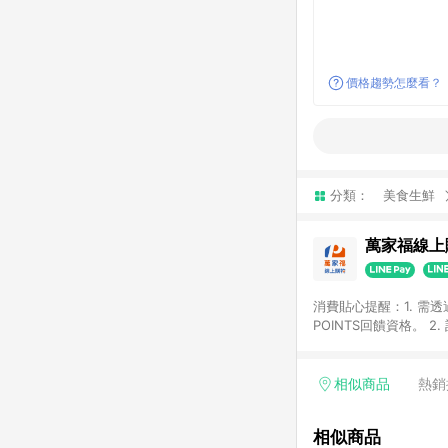
價格趨勢怎麼看？
分類：
美食生鮮
萬家福線上
消費貼心提醒：1. 需
POINTS回饋資格。
後30天前後發送。 4
利點數折抵(含OPENP
留時間內聯絡客服中心
相似商品
熱銷
單、快速、輕鬆的購物
相似商品