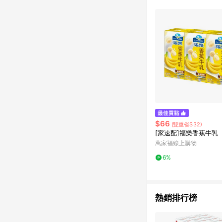
$66
(雙重省$32)
[家速配]福樂香蕉牛乳
萬家福線上購物
6%
熱銷排行榜