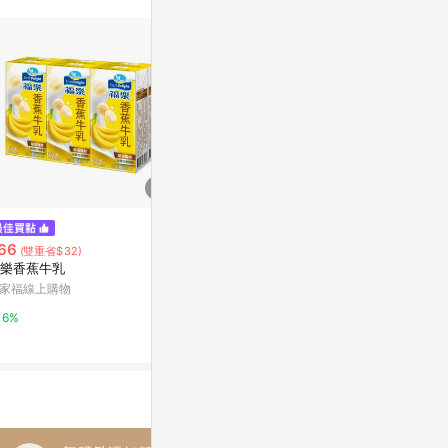
$1,345
【義美】保久乳-高鈣營養125ml
66
$99
(雙重省$32)
(雙重省$4
x4箱（共96入）_廠商直送
樂香蕉牛乳
[家速配]延春
康是美網購eShop
皂-海鹽白麝
家福線上購物
萬家福線上購
0%
6%
6%