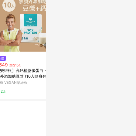
降價
降價
$167
549
$129
(雙重省$
(降$151)
(降$50)
[家速配]義美
樂維根】高鈣植物優蛋白 - 無
綠巨人天然特甜玉米粒198gx3
際到貨效期約
外添加糖豆漿 (10入隨身包)
萬家福線上購物
萬家福線上購
HE VEGAN樂維根
15%
6%
2%