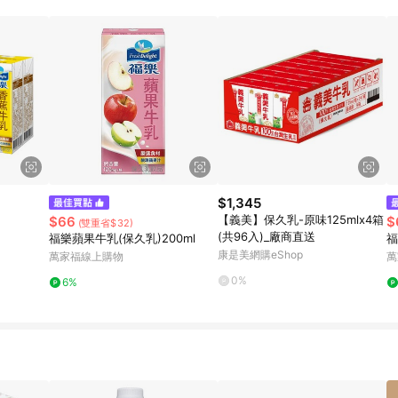
$1,345
【義美】保久乳-原味125mlx4箱
$66
$
(雙重省$32)
(共96入)_廠商直送
福樂蘋果牛乳(保久乳)200ml
福
康是美網購eShop
萬家福線上購物
萬
0%
6%