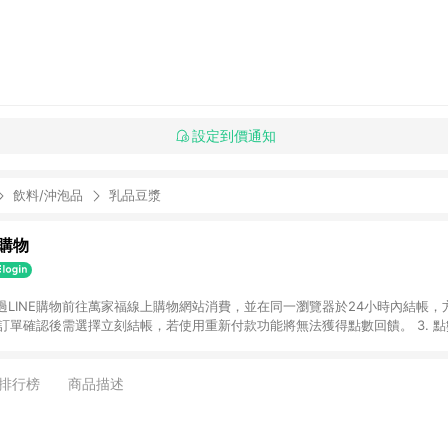
設定到價通知
飲料/沖泡品
乳品豆漿
購物
透過LINE購物前往萬家福線上購物網站消費，並在同一瀏覽器於24小時內結帳，方
 2. 訂單確認後需選擇立刻結帳，若使用重新付款功能將無法獲得點數回饋。 3. 
. 不具回饋資格種類商品：電子禮券。 5. 回饋點數計算將排除訂單活動折扣(含
OINT)、運費等金額。 6. 康達盛通生活事業股份有限公司保留365天訂單記
，並由康達盛通生活事業股份有限公司方進行訂單資格確認。 康達盛通線上購
排行榜
商品描述
流程及體驗，將不定期推出精選、話題性或期間限定商品來滿足您的喜好。