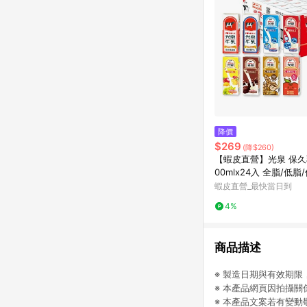
降價
$269
(降$260)
【蝦皮直營】光泉 保久
00mlx24入 全脂/低脂
高鈣/巧克力/果汁/麥芽
蝦皮直營_最快當日到
奶 保久乳
4%
商品描述
※ 製造日期與有效期
※ 本產品網頁因拍攝
※ 本產品文案若有變