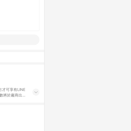
才可享有LINE
點數將於廠商出貨
折價券折扣)、紅
錄，相關問題請於保
物希望提供簡