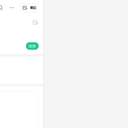
筆記
搶購