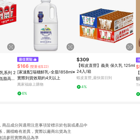
$309
【蝦皮直營】義美 保久乳 125ml
$166
$
(雙重省$22)
24入/箱
[家速配]瑞穗鮮乳-全脂1858ml※
乳系列 2
【
實際到貨效期約4天以上
蝦皮直營_最快當日到
/低脂高鈣/
額
/蘋果 牛
萬家福線上購物
T
4%
6%
限，商品成分與適用注意事項皆標示於包裝或產品中
關係，圖檔略有差異，實際以廠商出貨為主
動敬請參照實際商品為準