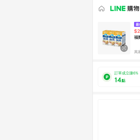
$
福
萬
訂單成立賺6%
14
點