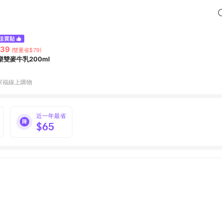
239
(雙重省$79)
樂雙麥牛乳200ml
家福線上購物
近一年最省
$65