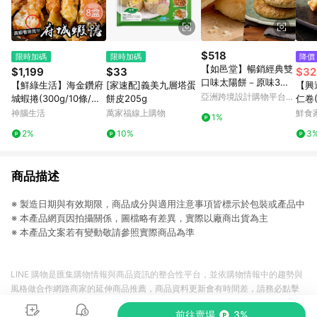
$518
限時加碼
限時加碼
降價
【如邑堂】暢銷經典雙
$1,199
$33
$32
口味太陽餅－原味3入&
【鮮綠生活】海金鑽府
[家速配]義美九層塔蛋
【興
鐵觀音3入
亞洲跨境設計購物平台
城蝦捲(300g/10條/盒
餅皮205g
仁卷(
Pinkoi
共8盒)
神腦生活
萬家福線上購物
鮮食
1%
2%
10%
3
商品描述
※ 製造日期與有效期限，商品成分與適用注意事項皆標示於包裝或產品中
※ 本產品網頁因拍攝關係，圖檔略有差異，實際以廠商出貨為主
※ 本產品文案若有變動敬請參照實際商品為準
LINE 購物是匯集購物情報與商品資訊的整合性平台，並依購物情報中的趨勢與
風格做合作網路商家的延伸商品推薦，商品資料更新會有時間差，請務必點擊
商品至各合作網路商家，確認現售價與購物條件，一切資訊以合作廠商網頁為
前往賣場
3%
準。