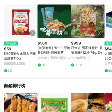
事業股份有限公司方進行訂單資格確認。 康達盛通線上購物希望
提供簡單、快速、輕鬆的購物流程及體驗，將不定期推出精選、
話題性或期間限定商品來滿足您的喜好。
$560
$999
限時加碼
限時
[啵蒡脆餅] 養生牛蒡脆
巧米多 甜不辣脆片-香
$59
$54
餅3包組-岩燒海苔
菜風味*12袋(75g/袋)
[泓俐]黃金比例古早味
大田
UrMart｜運動吃蛋白｜
Yahoo購物中心
菜脯餅115g
80公
早餐吃麥片
萬家福線上購物
台灣
1%
0.3%
3%
5
熱銷排行榜