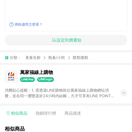
價格趨勢怎麼看？
設定到價通知
分類：
美食生鮮
熟食/小吃
餅類捲類
萬家福線上購物
消費貼心提醒：1. 需透過LINE購物前往萬家福線上購物網站消
費，並在同一瀏覽器於24小時內結帳，方才可享有LINE POINTS
回饋資格。 2. 訂單確認後需選擇立刻結帳，若使用重新付款功能
將無法獲得點數回饋。 3. 點數將於廠商出貨後30天前後發送。
4. 不具回饋資格種類商品：電子禮券。 5. 回饋點數計算將排除訂
相似商品
熱銷排行榜
商品描述
單活動折扣(含折價券折扣)、紅利點數折抵(含OPENPOINT)、運
費等金額。 6. 康達盛通生活事業股份有限公司保留365天訂單記
相似商品
錄，相關問題請於保留時間內聯絡客服中心，並由康達盛通生活