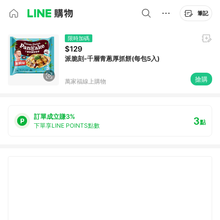
筆記
限時加碼
$129
派脆刻-千層青蔥厚抓餅(每包5入)
搶購
萬家福線上購物
訂單成立賺3%
3
點
下單享LINE POINTS點數