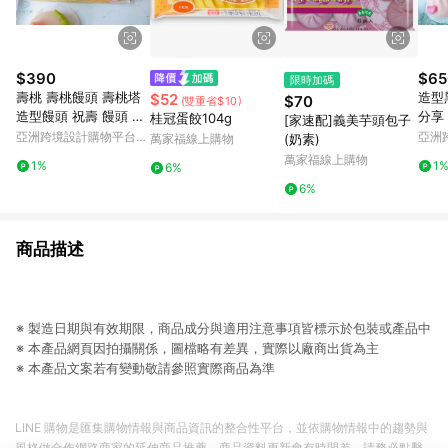
$390
$65
限時加碼
壽桃 壽桃饅頭 壽桃塔
造型
$52
$70
(雙重省$10)
造型饅頭 祝壽 饅頭 拜
分享
桂冠蛋餃104g
[家速配]義美芋頭包子
拜供佛 生日壽桃6入
對
亞洲跨境設計購物平台
亞洲
萬家福線上購物
(奶素)
Pinkoi
Pinko
萬家福線上購物
1%
1
6%
6%
商品描述
※ 製造日期與有效期限，商品成分與適用注意事項皆標示於包裝或產品中
※ 本產品網頁因拍攝關係，圖檔略有差異，實際以廠商出貨為主
※ 本產品文案若有變動敬請參照實際商品為準
LINE 購物是匯集購物情報與商品資訊的整合性平台，並依購物情報中的趨勢與
風格做合作網路商家的延伸商品推薦，商品資料更新會有時間差，請務必點擊