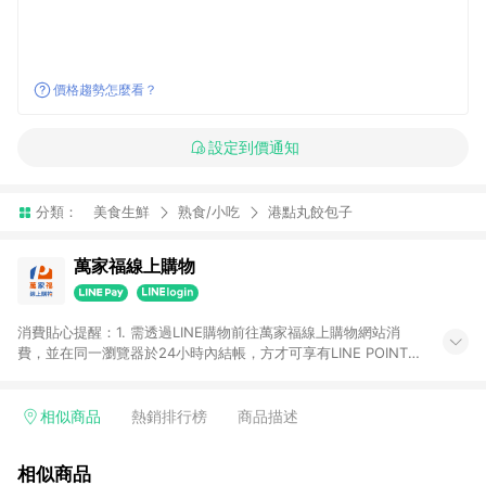
價格趨勢怎麼看？
設定到價通知
分類：
美食生鮮
熟食/小吃
港點丸餃包子
萬家福線上購物
消費貼心提醒：1. 需透過LINE購物前往萬家福線上購物網站消
費，並在同一瀏覽器於24小時內結帳，方才可享有LINE POINTS
回饋資格。 2. 訂單確認後需選擇立刻結帳，若使用重新付款功能
將無法獲得點數回饋。 3. 點數將於廠商出貨後30天前後發送。
4. 不具回饋資格種類商品：電子禮券。 5. 回饋點數計算將排除訂
相似商品
熱銷排行榜
商品描述
單活動折扣(含折價券折扣)、紅利點數折抵(含OPENPOINT)、運
費等金額。 6. 康達盛通生活事業股份有限公司保留365天訂單記
相似商品
錄，相關問題請於保留時間內聯絡客服中心，並由康達盛通生活