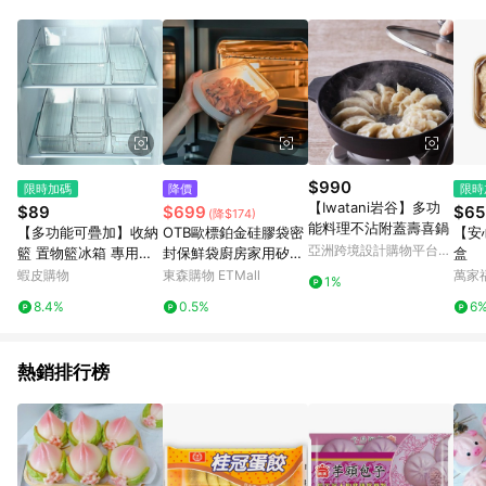
事業股份有限公司方進行訂單資格確認。 康達盛通線上購物希望
提供簡單、快速、輕鬆的購物流程及體驗，將不定期推出精選、
話題性或期間限定商品來滿足您的喜好。
$990
限時加碼
降價
限時
【Iwatani岩谷】多功
$89
$699
$65
(降$174)
能料理不沾附蓋壽喜鍋
【多功能可疊加】收納
OTB歐標鉑金硅膠袋密
【安
亞洲跨境設計購物平台
籃 置物籃冰箱 專用保
封保鮮袋廚房家用矽低
盒
Pinkoi
鮮盒 收納盒 儲存盒 冷
溫慢煮食品級收納袋
蝦皮購物
東森購物 ETMall
萬家
1%
藏冷凍盒 抽屜式鷄蛋
8.4%
0.5%
6
蔬菜整理盒 儲物 整理
盒 儲物箱
熱銷排行榜