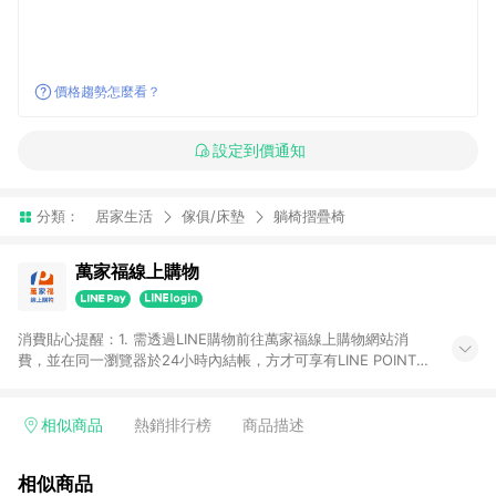
價格趨勢怎麼看？
設定到價通知
分類：
居家生活
傢俱/床墊
躺椅摺疊椅
萬家福線上購物
消費貼心提醒：1. 需透過LINE購物前往萬家福線上購物網站消
費，並在同一瀏覽器於24小時內結帳，方才可享有LINE POINTS
回饋資格。 2. 訂單確認後需選擇立刻結帳，若使用重新付款功能
將無法獲得點數回饋。 3. 點數將於廠商出貨後30天前後發送。
4. 不具回饋資格種類商品：電子禮券。 5. 回饋點數計算將排除訂
相似商品
熱銷排行榜
商品描述
單活動折扣(含折價券折扣)、紅利點數折抵(含OPENPOINT)、運
費等金額。 6. 康達盛通生活事業股份有限公司保留365天訂單記
相似商品
錄，相關問題請於保留時間內聯絡客服中心，並由康達盛通生活