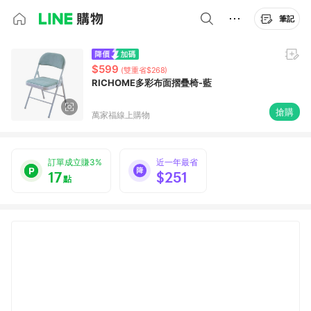
筆記
$599
(雙重省$268)
RICHOME多彩布面摺疊椅-藍
搶購
萬家福線上購物
訂單成立賺3%
近一年最省
17
$251
點