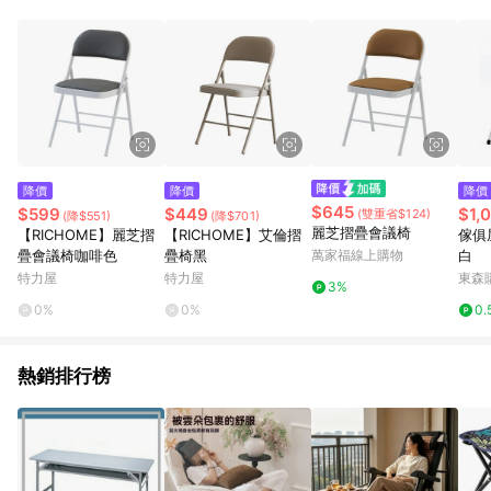
事業股份有限公司方進行訂單資格確認。 康達盛通線上購物希望
提供簡單、快速、輕鬆的購物流程及體驗，將不定期推出精選、
話題性或期間限定商品來滿足您的喜好。
降價
降價
降價
$645
$599
$449
$1,
(雙重省$124)
(降$551)
(降$701)
麗芝摺疊會議椅
【RICHOME】麗芝摺
【RICHOME】艾倫摺
傢俱
疊會議椅咖啡色
疊椅黑
萬家福線上購物
白
特力屋
特力屋
東森購
3%
0%
0%
0.
熱銷排行榜