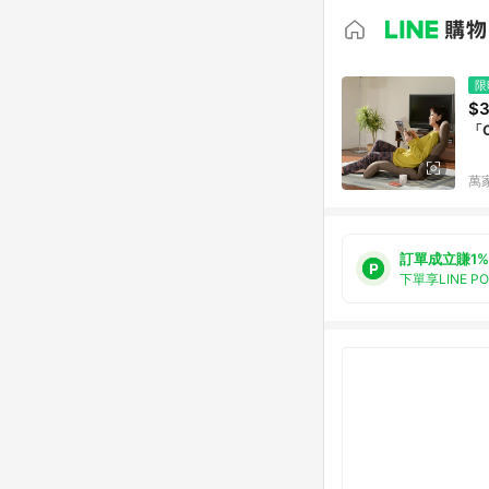
限
$3
「
萬
訂單成立賺1%
下單享LINE P