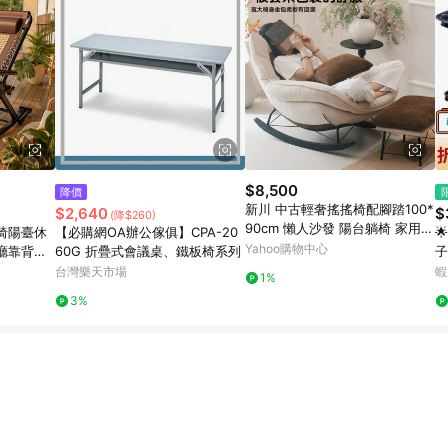
$8,500
降價
新川 中古輕奢搖搖椅配腳踏100*
$2,640
$
(降$260)
90cm 懶人沙發 陽台躺椅 家用休
椅陽臺休
【必購網OA辦公傢俱】CPA-20

閒椅
Yahoo購物中心
廳靠背椅
60G 折疊式會議桌、鐵板椅系列
子
美
台灣樂天市場
蝦
1%
3%