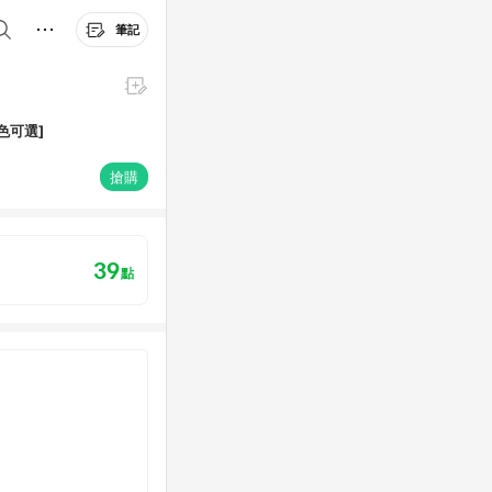
筆記
色可選]
搶購
39
點