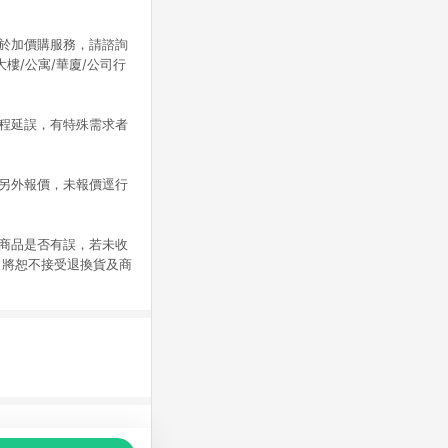
屬於加價購服務，請諮詢
樓/公寓/華廈/公司行
時程延誤，有特殊需求者
須另外報價，未報價逕行
認商品是否有誤，若未收
，將恕不接受退換貨及商
品推薦，商品資料更新會有