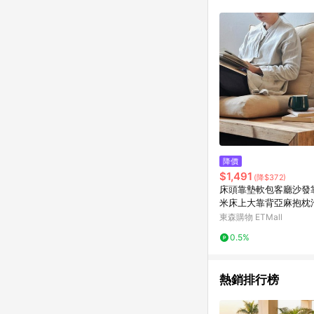
降價
$1,491
(降$372)
床頭靠墊軟包客廳沙發
米床上大靠背亞麻抱枕
ns
東森購物 ETMall
0.5%
熱銷排行榜