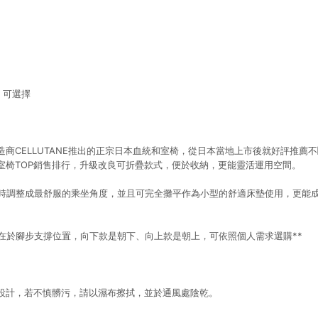
 可選擇
造商CELLUTANE推出的正宗日本血統和室椅，從日本當地上市後就好評推薦
室椅TOP銷售排行，升級改良可折疊款式，便於收納，更能靈活運用空間。
隨時調整成最舒服的乘坐角度，並且可完全攤平作為小型的舒適床墊使用，更能
別在於腳步支撐位置，向下款是朝下、向上款是朝上，可依照個人需求選購**
設計，若不慎髒污，請以濕布擦拭，並於通風處陰乾。