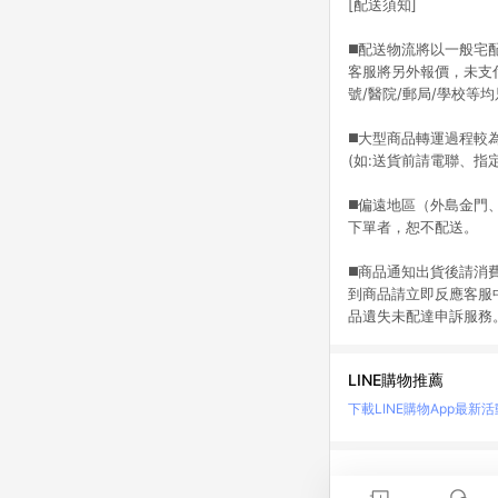
[配送須知]
◼️配送物流將以一般
客服將另外報價，未支
號/醫院/郵局/學校等
◼️大型商品轉運過程
(如:送貨前請電聯、
◼️偏遠地區（外島金
下單者，恕不配送。
◼️商品通知出貨後請
到商品請立即反應客服
品遺失未配達申訴服務
LINE購物推薦
下載LINE購物App
最新活
LINE 購物是匯集購