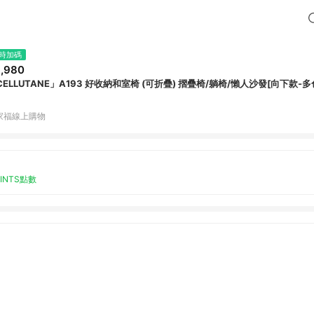
時加碼
,980
CELLUTANE」A193 好收納和室椅 (可折疊) 摺疊椅/躺椅/懶人沙發[向下款-多
家福線上購物
OINTS點數