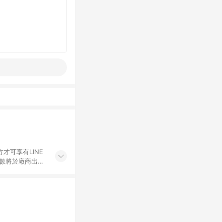
才可享有LINE
點數將於廠商出貨
折價券折扣)、紅
錄，相關問題請於保
物希望提供簡