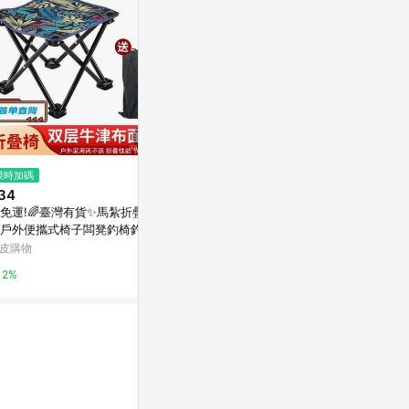
$399
限時加碼
降價
45公分止滑摺
34
$2,240
(降$560)
特力屋
免運!🌈臺灣有貨✨馬紮折疊凳
免安裝折疊躺椅坐睡兩用午休涼
戶外便攜式椅子闆凳釣椅釣魚
椅夏季午睡辦公室休閑靠背折疊
1%
術寫生多功能超輕 特惠 ABEA
椅子
皮購物
東森購物 ETMall
2%
0.5%