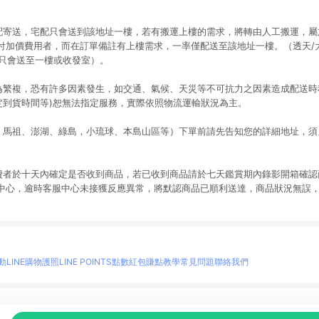
宅配寄送，宅配只會送到該地址一樓，若有搬運上樓的需求，將轉由人工搬運，
付加價費用者，而在訂單備註有上樓需求，一率僅配送至該地址一樓。（透天/大
均只會送至一樓或收發室）。
較為繁複，恐有許多因素發生，如交通、氣候、天災等不可抗力之因素造成配送
指定到貨時間等)恕無法指定服務，實際依照物流運輸狀況為主。
門、馬祖、澎湖、綠島，小琉球、本島山區等）下單前請先告知您的詳細地址，
消費者於十天內確定是否收到商品，若已收到商品請於七天鑑賞期內錄影開箱確
中心，逾時客服中心未接獲反應異常，將默認商品已順利送達，商品狀況無誤
。
動
LINE購物護照
LINE POINTS點數紅包
賺點教學
常見問題
聯絡我們
物情報與商品資訊的整合性平台，並依購物情報中的趨勢與風格做合作網路商家的延伸商