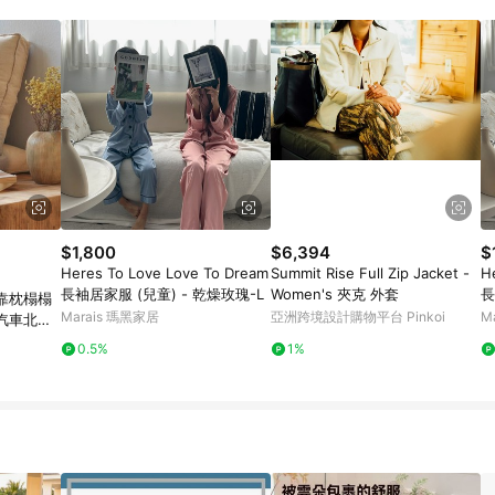
$1,800
$6,394
$
Heres To Love Love To Dream
Summit Rise Full Zip Jacket -
H
長袖居家服 (兒童) - 乾燥玫瑰-L
Women's 夾克 外套
長
靠枕榻榻
Marais 瑪黑家居
亞洲跨境設計購物平台 Pinkoi
M
汽車北歐i
0.5%
1%