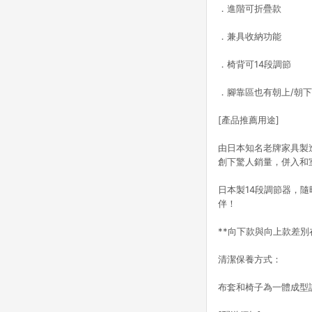
．進階可折疊款
．兼具收納功能
．椅背可14段調節
．腳靠區也有朝上/朝下
[產品推薦用途]
由日本知名老牌家具製
創下驚人銷量，併入和
日本製14段調節器，
伴！
**向下款與向上款差
清潔保養方式：
布套和椅子為一體成型