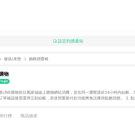
設定到價通知
傢俱/床墊
躺椅摺疊椅
購物
透過LINE購物前往萬家福線上購物網站消費，並在同一瀏覽器於24小時內結帳，方
 2. 訂單確認後需選擇立刻結帳，若使用重新付款功能將無法獲得點數回饋。 3. 
. 不具回饋資格種類商品：電子禮券。 5. 回饋點數計算將排除訂單活動折扣(含
OINT)、運費等金額。 6. 康達盛通生活事業股份有限公司保留365天訂單記
，並由康達盛通生活事業股份有限公司方進行訂單資格確認。 康達盛通線上購
排行榜
商品描述
流程及體驗，將不定期推出精選、話題性或期間限定商品來滿足您的喜好。