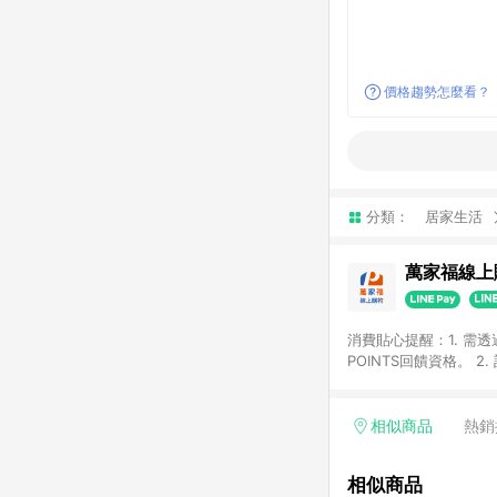
價格趨勢怎麼看？
分類：
居家生活
萬家福線上
消費貼心提醒：1. 需
POINTS回饋資格。
後30天前後發送。 4
利點數折抵(含OPENP
留時間內聯絡客服中心
相似商品
熱銷
單、快速、輕鬆的購物
相似商品