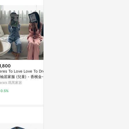
1,800
降價
降價
eres To Love Love To Dream
$5,273
$5,273
(降$277)
(降$2
袖居家服 (兒童) - 香檳金-S
grado 羊羔坐墩 Lamb Pouf 蒲
grado 羊羔坐
arais 瑪黑家居
團冥想墊懶人沙發靠墊 - 圓糕小
團冥想墊懶人沙
號 / 棕褐色
號 / 米白色
Marais 瑪黑家居
Marais 瑪黑家
0.5%
0.5%
0.5%