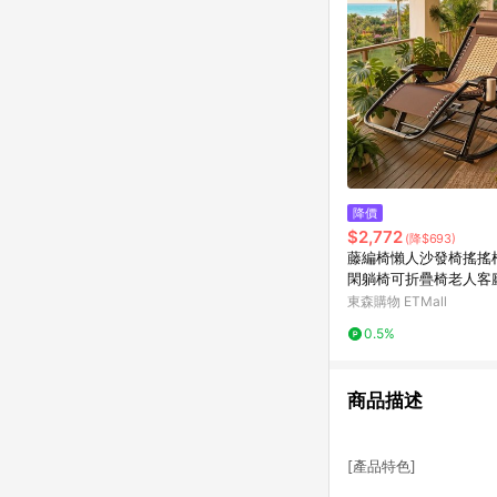
降價
$2,772
(降$693)
藤編椅懶人沙發椅搖搖
閑躺椅可折疊椅老人客
楠竹
東森購物 ETMall
0.5%
商品描述
[產品特色]