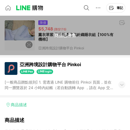
筆記
降價
$5,748
(降$176)
薰衣草紫 柔滑親膚空氣針織睡衣組【100%有
商品已停售
機棉】
亞洲跨境設計購物平台 Pinkoi
亞洲跨境設計購物平台 Pinkoi
[一般商品贈點規則] 1. 需透過 LINE 購物前往 Pinkoi 頁面，並在
同一瀏覽器於 24 小時內結帳（若自動跳轉 App ，請在 App 交
易），才具點數回饋資格。 2. 點數回饋計算將扣除訂單金額中的
運費與金流手續費與手動輸入之優惠碼折扣。 3. LINE 購物點數
回饋訂單不得享有 Pinkoi 站方優惠，例如首購優惠，P coins，
商品描述
全站(不包含手動輸入之優惠碼)。 4. 透過 LINE 購物連結到
Pinkoi 以外之網站購買之商品不具贈點資格。 5. 取消訂單或退貨
商品描述
行為，不具贈點資格，部分退款不在此限。 6. APP 請更新至
Android v4.6.0 / iOS v4.1.5 以上才具贈點資格。 7. 點數將於出