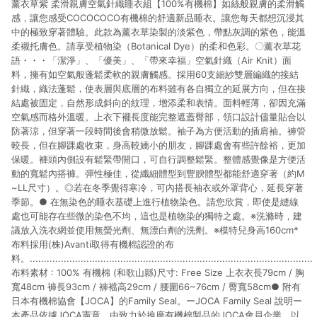
薰衣草紫 柔滑親膚空氣針織睡衣組【100%有機棉】如絲般親膚的柔滑觸
貨後 45 天後發送。 8. 群眾募資商品，禮物卡，開館保證金，補
運費，攤位費等不具贈點資格。 9. LINE 購物站上之商品規格、
感，讓您感受COCOCOCO有機棉的舒適新品睡衣。讓您每天都想沉浸其
顏色、價位、贈品如與 Pinkoi 商品資訊頁及購物車不符，以
中的極致穿著體驗。此款為薰衣草染製的淡紫色，帶點灰調的紫色，能溫
Pinkoi 購物商品資訊頁及購物車標示為準。 10. 點數紅包使用規
柔襯托膚色。請享受植物染（Botanical Dye）的柔和色彩。〇薰衣草花
則請以點數紅包活動說明為準。 11. 若於 LINE 購物前往 Pinkoi
語・・・「潔淨」、「優美」、「帶來幸福」空氣針織（Air Knit）面
頁面後才首次下載 Pinkoi APP 並完成訂單，不符合導購資格；承
料，擁有如空氣般蓬鬆柔軟的親膚觸感。採用60支細紗雙層編織的接結
上，首次下載 Pinkoi APP 後，需透過 LINE 購物前往 Pinkoi 頁
針織，織法蓬鬆，使表層與底層的布料雖有各自獨立的延展方向，但在接
面，方享導購資格。
結處被固定，自然形成斜向的紋理，增添柔和表情。面料輕薄，卻因充滿
空氣感而格外溫暖。上衣下襬長度能完整遮蓋臀部，領口設計儘量貼合以
防著涼，但穿著一段時間後會稍微放鬆。袖子為方便活動的插肩袖。褲管
較長，但在腳踝處收束，身高較嬌小的朋友，腳踝處會有些許餘裕，更加
保暖。褲頭內側設有鬆緊帶開口，可自行調整鬆緊。整體感覺像是方便活
動的寬鬆內搭褲。彈性極佳，從纖細體型到豐腴體型都能舒適穿著（約M
~LL尺寸）。◎若在冬季覺得寒冷，可內搭長袖衣或外罩背心，延長穿著
季節。● 在無染色的睡衣基礎上進行植物染色。請您欣賞，即使是縫線
處也可能存在些微的染色不均，這也是植物染的獨特之處。※洗滌時，建
議放入洗衣網並使用無螢光劑、無漂白劑的洗劑。※模特兒身高160cm*
布料採用(株)Avanti取得有機棉認證的布
料。....................................................................................................
布料素材 : 100% 有機棉 (和歌山縣)尺寸: Free Size 上衣衣長79cm / 胸
寬48cm 褲長93cm / 褲襠高29cm / 腰圍66~76cm / 臀寬58cm● 附有
日本有機棉協會【JOCA】的Family Seal。ーJOCA Family Seal 說明ー
本產品依據JOCA憲章，由致力於推廣有機棉製品的JOCA會員企業，以