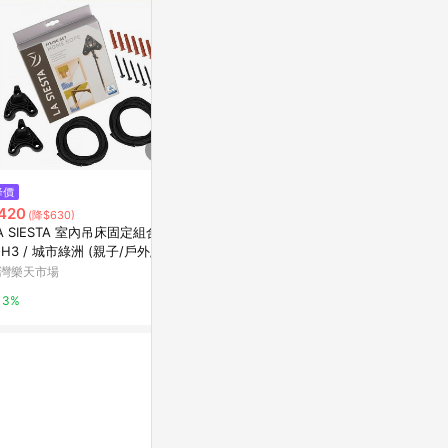
$499
降價
降價
igrass outdoor 智慧涼感環-大
420
$1,648
(降$630)
(降$4
人款 - 綠色
A SIESTA 室內吊床固定組合 H
2025新款
Marais 瑪黑家居
-H3 / 城市綠洲 (親子/戶外/秋
營墊 輕質可
/吊繩/雙人)
灣樂天市場
東森購物 ETMa
0.5%
3%
0.5%