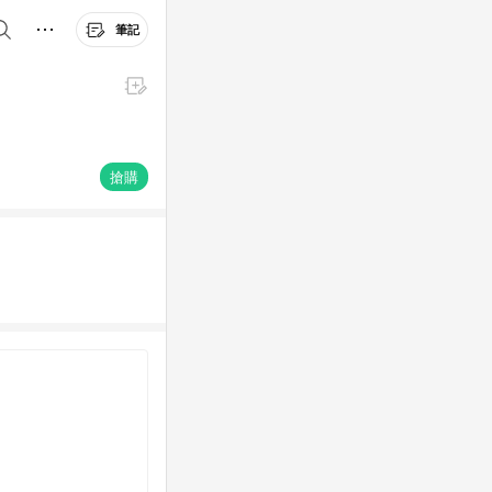
筆記
搶購