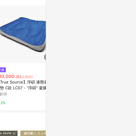
$1,500
$1,857
降價
├登山樂┤臺灣 JIA-Lorng 嘉隆
夜神薰衣草 
10,000
(降$2,000)
輕量炊事天幕外帳(銀膠版) 300x
亞洲跨境設計購物
True Source】淳碩 液態凝膠
430cm 淺灰 # JL-T34C
台灣樂天市場
墊 C款 LC07 - "淳碩" 凝膠座
1%
 (未滅菌)【L2AS4011BLU】
齡網
3%
2%