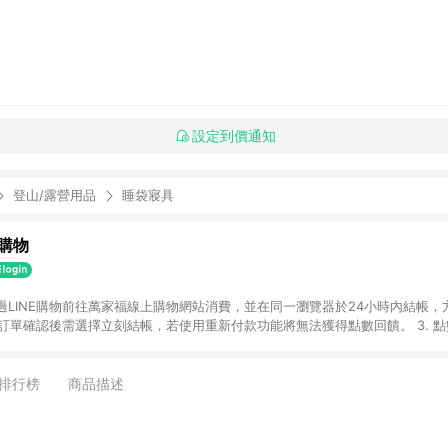
設定到價通知
登山/露營用品
睡袋寢具
購物
透過LINE購物前往萬家福線上購物網站消費，並在同一瀏覽器於24小時內結帳，方
 2. 訂單確認後需選擇立刻結帳，若使用重新付款功能將無法獲得點數回饋。 3. 
. 不具回饋資格種類商品：電子禮券。 5. 回饋點數計算將排除訂單活動折扣(含
OINT)、運費等金額。 6. 康達盛通生活事業股份有限公司保留365天訂單記
，並由康達盛通生活事業股份有限公司方進行訂單資格確認。 康達盛通線上購
排行榜
商品描述
流程及體驗，將不定期推出精選、話題性或期間限定商品來滿足您的喜好。