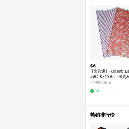
$6
【文具通】花紋圖案 B
約54.5x79.5cm 出
挑圖案 P1270003【A
台灣樂天市場
單4%點數(單一帳號最高
3%
點)】7/31止
熱銷排行榜