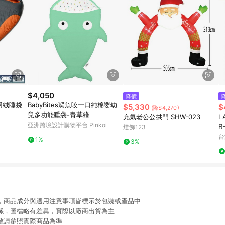
$4,050
降價
寒羽絨睡袋
BabyBites鯊魚咬一口純棉嬰幼
$5,330
$
(降$4,270)
兒多功能睡袋-青草綠
充氣老公公拱門 SHW-023
L
亞洲跨境設計購物平台 Pinkoi
R
燈飾123
千
台
1%
3%
限，商品成分與適用注意事項皆標示於包裝或產品中
關係，圖檔略有差異，實際以廠商出貨為主
動敬請參照實際商品為準