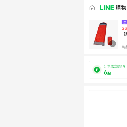
歷
$
【
萬
訂單成立賺1%
6
點