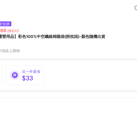
史低價
666
(降$33)
露營用品】彩色100%中空纖維棉睡袋(附枕頭)-顏色隨機出貨
家福線上購物
近一年最省
$33