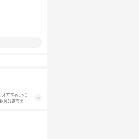
才可享有LINE
點數將於廠商出貨
折價券折扣)、紅
錄，相關問題請於保
物希望提供簡