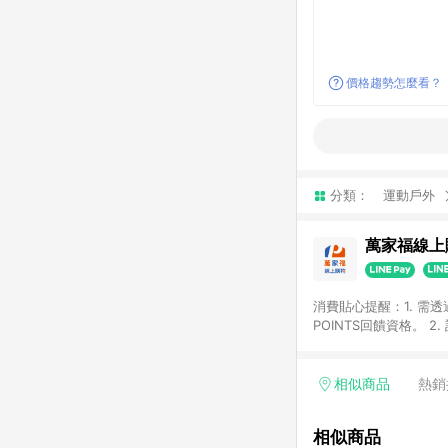
價格趨勢怎麼看？
分類：
運動戶外
萬家福線上
消費貼心提醒：1. 需
POINTS回饋資格。
後30天前後發送。 4
利點數折抵(含OPENP
留時間內聯絡客服中心
相似商品
熱銷
單、快速、輕鬆的購物
相似商品