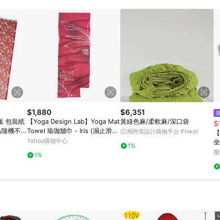
$1,880
$6,351
版 包裝紙
【Yoga Design Lab】Yoga Mat
黃綠色麻/柔軟麻/深口袋
$
貨為隨機不可
Towel 瑜珈舖巾 - Iris (濕止滑瑜
亞洲跨境設計購物平台 Pinkoi
【
PP滿額下
珈鋪巾)
Yahoo購物中心
坐
1%
1000
墊
樂
1%