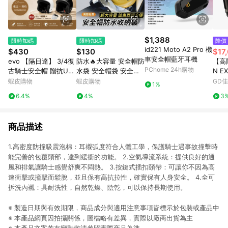
$1,388
限時加碼
限時加碼
降價
id221 Moto A2 Pro 機
$430
$130
$17
車安全帽藍牙耳機
evo 【隔日達】 3/4復
防水🔥大容量 安全帽防
【高
PChome 24h購物
古騎士安全帽 贈抗UV
水袋 安全帽袋 安全帽
N E
安全鏡片 復古半罩帽
收納袋 安全帽雨衣 安
ON 
蝦皮購物
蝦皮購物
GD
1%
機車帽 摩托車帽 男女
全帽收納 機車購物袋
ACK
6.4%
4%
3
通用
安全帽袋 防水袋 全罩
光黑
式安全帽袋
商品描述
1.高密度防撞吸震泡棉：耳襯弧度符合人體工學，保護騎士遇事故撞擊時
能完善的包覆頭部，達到緩衝的功能。 2.空氣導流系統：提供良好的通
風和排氣讓騎士感覺舒爽不悶熱。 3.按鍵式插扣頤帶：可讓你不因為高
速衝擊或撞擊而鬆脫，並且保有高抗拉性，確實保有人身安全。 4.全可
拆洗內襯：具耐洗性，自然乾燥、陰乾，可以保持長期使用。
※ 製造日期與有效期限，商品成分與適用注意事項皆標示於包裝或產品中
※ 本產品網頁因拍攝關係，圖檔略有差異，實際以廠商出貨為主