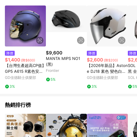
事業股份有限公司方進行訂單資格確認。 康達盛通線上購物希望
提供簡單、快速、輕鬆的購物流程及體驗，將不定期推出精選、
話題性或期間限定商品來滿足您的喜好。
$9,600
降價
降價
降價
MANTA MIPS NO1
$1,400
$2,600
$2,
(降$600)
(降$200)
(黑)
【台灣生產超高CP值】
【2026年新品】Aston
SOL
Frontier
GP5 A615 R素色安全
e DJ18 素色 變色白藍
黑
帽 消光迷幻紫 3/4罩安
3/4罩安全帽
GD佳德騎士俱樂部
GD佳德騎士俱樂部
SOL 
5%
全帽
3%
3%
5
熱銷排行榜