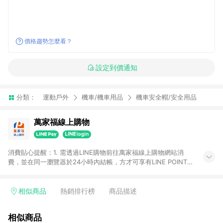
價格趨勢怎麼看？
設定到價通知
分類：
運動戶外
機車/機車用品
機車安全帽/安全用品
萬家福線上購物
消費貼心提醒：1. 需透過LINE購物前往萬家福線上購物網站消
費，並在同一瀏覽器於24小時內結帳，方才可享有LINE POINTS
回饋資格。 2. 訂單確認後需選擇立刻結帳，若使用重新付款功能
將無法獲得點數回饋。 3. 點數將於廠商出貨後30天前後發送。
4. 不具回饋資格種類商品：電子禮券。 5. 回饋點數計算將排除訂
相似商品
熱銷排行榜
商品描述
單活動折扣(含折價券折扣)、紅利點數折抵(含OPENPOINT)、運
費等金額。 6. 康達盛通生活事業股份有限公司保留365天訂單記
相似商品
錄，相關問題請於保留時間內聯絡客服中心，並由康達盛通生活