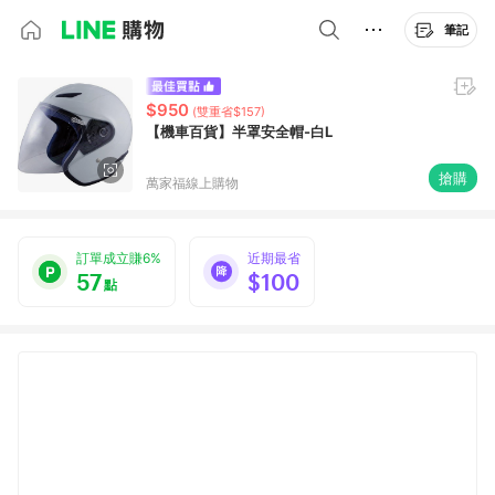
筆記
$950
(雙重省$157)
【機車百貨】半罩安全帽-白L
搶購
萬家福線上購物
訂單成立賺6%
近期最省
57
$100
點