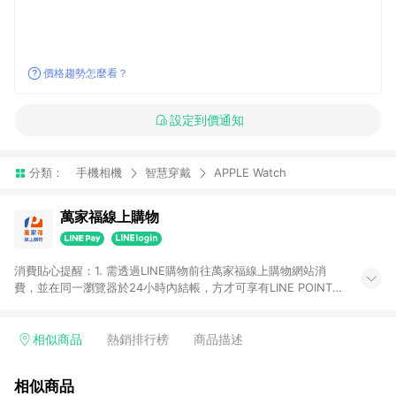
價格趨勢怎麼看？
設定到價通知
分類：
手機相機
智慧穿戴
APPLE Watch
萬家福線上購物
消費貼心提醒：1. 需透過LINE購物前往萬家福線上購物網站消
費，並在同一瀏覽器於24小時內結帳，方才可享有LINE POINTS
回饋資格。 2. 訂單確認後需選擇立刻結帳，若使用重新付款功能
將無法獲得點數回饋。 3. 點數將於廠商出貨後30天前後發送。
4. 不具回饋資格種類商品：電子禮券。 5. 回饋點數計算將排除訂
相似商品
熱銷排行榜
商品描述
單活動折扣(含折價券折扣)、紅利點數折抵(含OPENPOINT)、運
費等金額。 6. 康達盛通生活事業股份有限公司保留365天訂單記
相似商品
錄，相關問題請於保留時間內聯絡客服中心，並由康達盛通生活