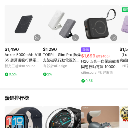
事業股份有限公司方進行訂單資格確認。 康達盛通線上購物希望
提供簡單、快速、輕鬆的購物流程及體驗，將不定期推出精選、
話題性或期間限定商品來滿足您的喜好。
$1,490
$1,290
$1,
降價
Anker 5000mAh A16
TORRII｜Slim Pro 防爆
【Lu
$1,699
(降$400)
65 超薄磁吸行動電源
支架磁吸行動電源(S2)
功能
H20 五合一自帶線磁吸
Q
(10000mAh) 支援 Ma
動電源
新光三越skm online
有.設計uDesign
LIN
固態行動電源 10000
gSafe 15W 無線快充
上飛機
mAh 白
citiesocial 找 好東西
0.5%
2%
0.5%
熱銷排行榜