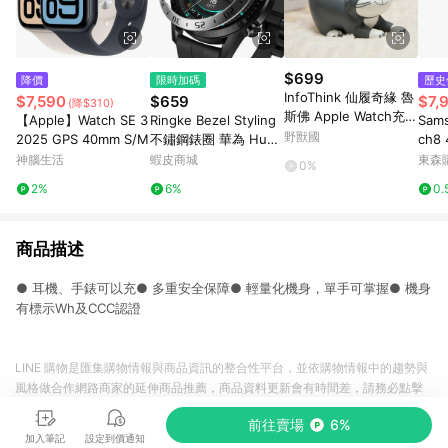
$699
降價
限時加碼
歷史
InfoThink 仙履奇緣 魯
$7,590
$659
$7,
(降$310)
斯佛 Apple Watch充電
【Apple】Watch SE 3
Ringke Bezel Styling
Sams
座
野獸國
2025 GPS 40mm S/M
不鏽鋼錶圈 華為 Hua
ch8
wei Watch GT 2 46m
錶(L
神腦生活
蝦皮商城
東森購
0%
m
2%
6%
0.
商品描述
● 耳機、手錶可以充● 多重安全保障● 輕量化機身，單手可掌握● 機身
有標示Wh及CCC認證
LINE 購物是匯集購物情報與商品資訊的整合性平台，並依購物情報中的趨勢與
風格做合作網路商家的延伸商品推薦，商品資料更新會有時間差，請務必點擊
商品至各合作網路商家，確認現售價與購物條件，一切資訊以合作廠商網頁為
前往賣場
6%
準。
加入筆記
設定到價通知