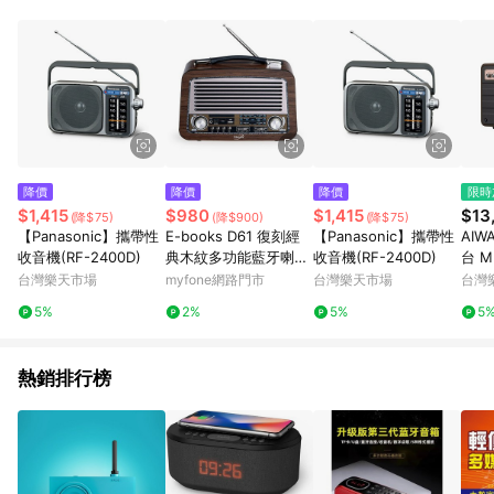
事業股份有限公司方進行訂單資格確認。 康達盛通線上購物希望
提供簡單、快速、輕鬆的購物流程及體驗，將不定期推出精選、
話題性或期間限定商品來滿足您的喜好。
降價
降價
降價
限時
$1,415
$980
$1,415
$13
(降$75)
(降$900)
(降$75)
【Panasonic】攜帶性
E-books D61 復刻經
【Panasonic】攜帶性
AIW
收音機(RF-2400D)
典木紋多功能藍牙喇叭
收音機(RF-2400D)
台 MI
(活動)(買就送C to L充
eta
台灣樂天市場
myfone網路門市
台灣樂天市場
台灣
電線1條)
5%
2%
5%
5
熱銷排行榜