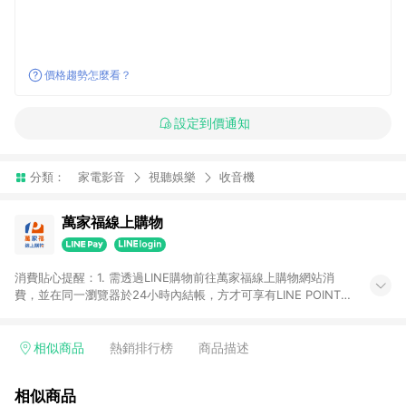
價格趨勢怎麼看？
設定到價通知
分類：
家電影音
視聽娛樂
收音機
萬家福線上購物
消費貼心提醒：1. 需透過LINE購物前往萬家福線上購物網站消
費，並在同一瀏覽器於24小時內結帳，方才可享有LINE POINTS
回饋資格。 2. 訂單確認後需選擇立刻結帳，若使用重新付款功能
將無法獲得點數回饋。 3. 點數將於廠商出貨後30天前後發送。
4. 不具回饋資格種類商品：電子禮券。 5. 回饋點數計算將排除訂
相似商品
熱銷排行榜
商品描述
單活動折扣(含折價券折扣)、紅利點數折抵(含OPENPOINT)、運
費等金額。 6. 康達盛通生活事業股份有限公司保留365天訂單記
相似商品
錄，相關問題請於保留時間內聯絡客服中心，並由康達盛通生活