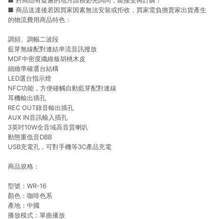
■ 對商品有疑慮的地方請務必先詢問，能接受再訂購！
■ 商品送達後若因買家因素無法安裝或拒收，買家需負擔賣家出貨產生
的物流費用商品特色：
調頻、調幅二波段
藍芽無線配對連結串流音訊撥放
MDF中密度纖維板胡桃木皮
細緻準確選台結構
LED選台指示燈
NFC功能，方便碰觸自動藍芽配對連線
耳機輸出插孔
REC OUT錄音輸出插孔
AUX IN音訊輸入插孔
3英吋10W全音域高音質喇叭
動態重低音DBB
USB充電孔，可對手機等3C產品充電
商品規格：
型號：WR-16
顏色：咖啡色系
產地：中國
播放模式：單曲播放