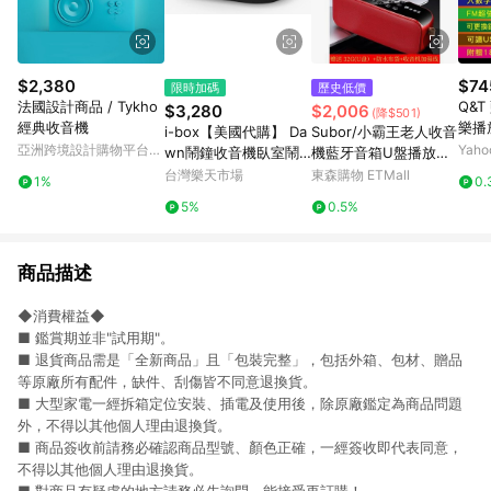
$2,380
$74
限時加碼
歷史低價
法國設計商品 / Tykho
Q&
$3,280
$2,006
(降$501)
經典收音機
樂播
i-box【美國代購】 Da
Subor/小霸王老人收音
亞洲跨境設計購物平台
Yah
wn鬧鐘收音機臥室鬧
機藍牙音箱U盤播放器
Pinkoi
鐘FM 收音機無線充電
音響影響廣場舞低音炮
台灣樂天市場
東森購物 ETMall
1%
0.
的鬧鐘 藍牙的無線揚聲
5%
0.5%
器 數位鬧鐘 USB 端口
可調光夜燈-時尚黑
商品描述
◆消費權益◆
■ 鑑賞期並非"試用期"。
■ 退貨商品需是「全新商品」且「包裝完整」，包括外箱、包材、贈品
等原廠所有配件，缺件、刮傷皆不同意退換貨。
■ 大型家電一經拆箱定位安裝、插電及使用後，除原廠鑑定為商品問題
外，不得以其他個人理由退換貨。
■ 商品簽收前請務必確認商品型號、顏色正確，一經簽收即代表同意，
不得以其他個人理由退換貨。