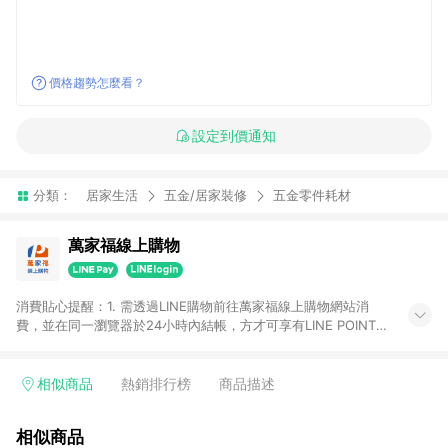
價格趨勢怎麼看？
設定到價通知
分類：
居家生活
五金/居家裝修
五金零件耗材
萬家福線上購物
消費貼心提醒：1. 需透過LINE購物前往萬家福線上購物網站消
費，並在同一瀏覽器於24小時內結帳，方才可享有LINE POINTS
回饋資格。 2. 訂單確認後需選擇立刻結帳，若使用重新付款功能
將無法獲得點數回饋。 3. 點數將於廠商出貨後30天前後發送。
4. 不具回饋資格種類商品：電子禮券。 5. 回饋點數計算將排除訂
相似商品
熱銷排行榜
商品描述
單活動折扣(含折價券折扣)、紅利點數折抵(含OPENPOINT)、運
費等金額。 6. 康達盛通生活事業股份有限公司保留365天訂單記
相似商品
錄，相關問題請於保留時間內聯絡客服中心，並由康達盛通生活