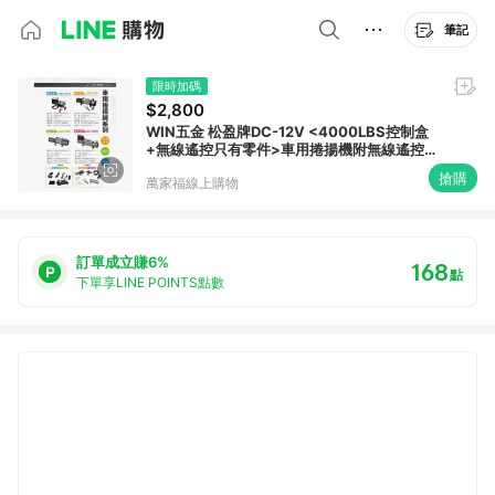
筆記
限時加碼
$2,800
WIN五金 松盈牌DC-12V <4000LBS控制盒
+無線遙控只有零件>車用捲揚機附無線遙控
捲揚機 電動吊車 吊車 電動絞盤 手動吊車 手搖
搶購
萬家福線上購物
吊車 吊重產品 起重
訂單成立賺6%
168
點
下單享LINE POINTS點數