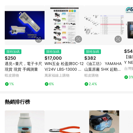
事業股份有限公司方進行訂單資格確認。 康達盛通線上購物希望
提供簡單、快速、輕鬆的購物流程及體驗，將不定期推出精選、
話題性或期間限定商品來滿足您的喜好。
$54
限時加碼
限時加碼
限時加碼
【攝界
$250
$17,000
$382
Y N
遇見~量尺，電子卡尺
WIN五金 松盈牌DC-12
《油工坊》 YAMAHA
保護
台灣
現貨 現貨 手鐲測量
V/24V LBS-13000 車
山葉原廠 5HK 起動輪/
刮 
用捲揚機付無線遙控 捲
齒盤 RS/CUXI 100
蝦皮購物
萬家福線上購物
蝦皮購物
3
揚機 電動吊車 吊車 電
1%
6%
2.4%
動絞盤 電動捲線機 車
用救援
熱銷排行榜