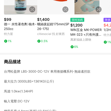
$99
$1,400
限時加碼
降價
德一 水性著色劑 柚木-
螺絲拔起鉗175mm(SP
$1,200
$4,
250cc
26-175)
WIN五金 MK-POWER
1/2
特力屋
citiesocial 找 好東西
MK-323 <只有外護片
特力
+內(一次五組)> 液晶
萬家福線上購物
1%
0.5%
1
電銲面罩 焊接防護鏡
6%
電焊安全眼鏡 焊接眼鏡
焊接護目鏡 電銲眼鏡
商品描述
台灣松盈牌 LBS-3000-DC-12V 車用捲揚機系列-無線遙控款
最大拉力:3000LBS=1361KG(公斤)
馬達:1.0kw(1.34HP)
輸入電壓:DC-12V