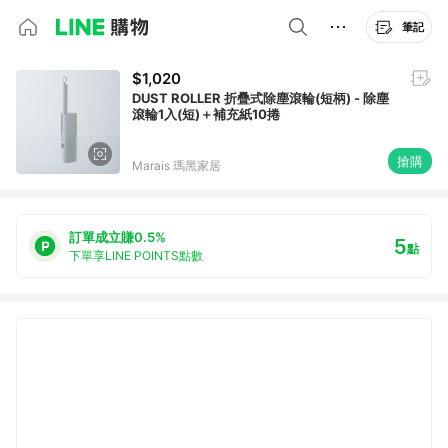
筆記
$1,020
DUST ROLLER 折疊式除塵滾輪(短柄) - 除塵
滾輪1入(短)＋補充紙10捲
搶購
Marais 瑪黑家居
訂單成立賺0.5%
5
點
下單享LINE POINTS點數