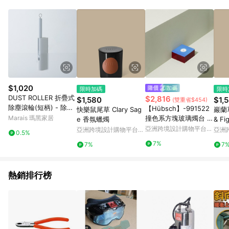
$1,020
限時加碼
限時
DUST ROLLER 折疊式
$2,816
$1,580
$1,
(雙重省$454)
除塵滾輪(短柄) - 除塵
【Hübsch】-991522
快樂鼠尾草 Clary Sag
巖蘭草
滾輪1入(短)＋補充紙10
Marais 瑪黑家居
撞色系方塊玻璃燭台 擺
e 香氛蠟燭
& F
捲
飾 紙鎮
亞洲跨境設計購物平台
亞洲跨境設計購物平台
亞洲
0.5%
Pinkoi
Pinkoi
Pinko
7%
7%
7
熱銷排行榜