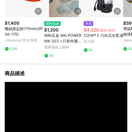
$1,400
$59
限時加碼
降價
螺絲拔起鉗175mm(SP
導線
$1,200
$4,220
(降$1,809)
26-175)
掀撐
WIN五金 MK-POWER
1/2HP*2 污水沉水泵浦
桿/
citiesocial 找 好東西
Yah
MK-323 <只有外護片
特力屋
+內(一次五組)> 液晶
萬家福線上購物
0.5%
1
1%
電銲面罩 焊接防護鏡
3%
電焊安全眼鏡 焊接眼鏡
焊接護目鏡 電銲眼鏡
商品描述