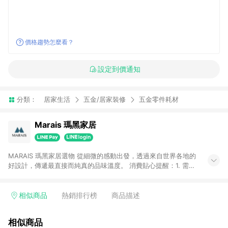
價格趨勢怎麼看？
設定到價通知
分類：
居家生活
五金/居家裝修
五金零件耗材
Marais 瑪黑家居
MARAIS 瑪黑家居選物 從細微的感動出發，透過來自世界各地的
好設計，傳遞最直接而純真的品味溫度。 消費貼心提醒：1. 需透
過LINE購物前往瑪黑家居官網消費，並在同一瀏覽器於24小時內
結帳，方才可享有LINE POINTS回饋資格。 2. 若使用瑪黑家居
APP下單，將不符合贈點資格。 3. 點數將於出貨後60天前後發
相似商品
熱銷排行榜
商品描述
送。4. 預購品不符合贈點資格。
相似商品