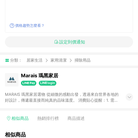
價格趨勢怎麼看？
設定到價通知
分類：
居家生活
家用清潔
掃除用品
Marais 瑪黑家居
MARAIS 瑪黑家居選物 從細微的感動出發，透過來自世界各地的
好設計，傳遞最直接而純真的品味溫度。 消費貼心提醒：1. 需透
過LINE購物前往瑪黑家居官網消費，並在同一瀏覽器於24小時內
結帳，方才可享有LINE POINTS回饋資格。 2. 若使用瑪黑家居
APP下單，將不符合贈點資格。 3. 點數將於出貨後60天前後發
相似商品
熱銷排行榜
商品描述
送。4. 預購品不符合贈點資格。
相似商品