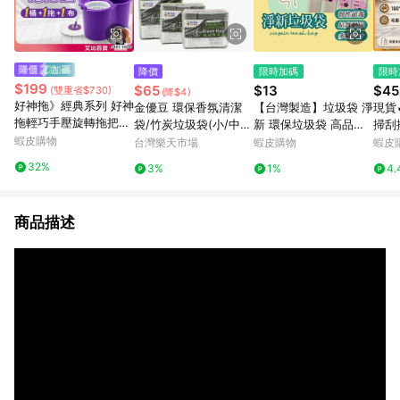
降價
限時加碼
限時
$199
$65
$13
$45
(雙重省$730)
(降$4)
好神拖》經典系列 好神
金優豆 環保香氛清潔
【台灣製造】垃圾袋 淨
現貨
拖輕巧手壓旋轉拖把組
袋/竹炭垃圾袋(小/中/
新 環保垃圾袋 高品質
掃刮
好神拖拖把 手壓式拖把
蝦皮購物
大)台灣製 掃除 廚餘回
垃圾袋 垃圾袋 環保袋
板刮
台灣樂天市場
蝦皮購物
蝦皮
旋轉拖把 好神拖 拖把
收袋 無毒 垃圾袋 清潔
清潔袋 塑膠袋 加厚環
掃把
32%
3%
1%
4.
組 旋轉拖 拖把 AB001
袋【愛買】
保清潔袋
把 
刀 
商品描述