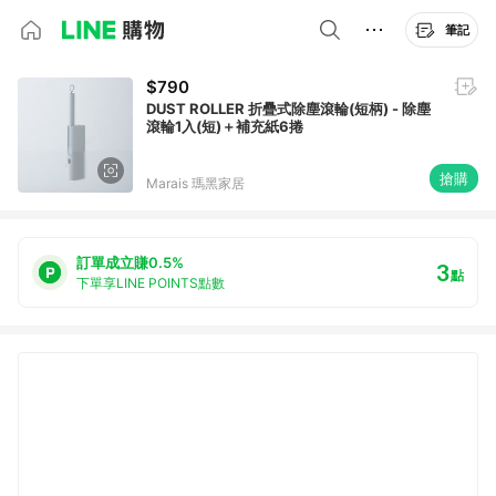
筆記
$790
DUST ROLLER 折疊式除塵滾輪(短柄) - 除塵
滾輪1入(短)＋補充紙6捲
搶購
Marais 瑪黑家居
訂單成立賺0.5%
3
點
下單享LINE POINTS點數