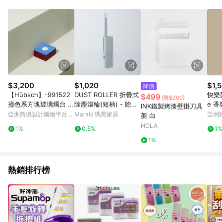
$3,200
$1,020
$1,
降價
【Hübsch】-991522
DUST ROLLER 折疊式
快樂鼠
$499
(降$200)
撞色系方塊玻璃燭台 擺
除塵滾輪(短柄) - 除塵
e 
INK鐵製烤漆壁掛刀具
飾 紙鎮
滾輪1入(短)＋補充紙10
亞洲跨境設計購物平台
Marais 瑪黑家居
亞洲
架 白
捲
Pinkoi
Pinko
HOLA
1%
0.5%
1
1%
熱銷排行榜