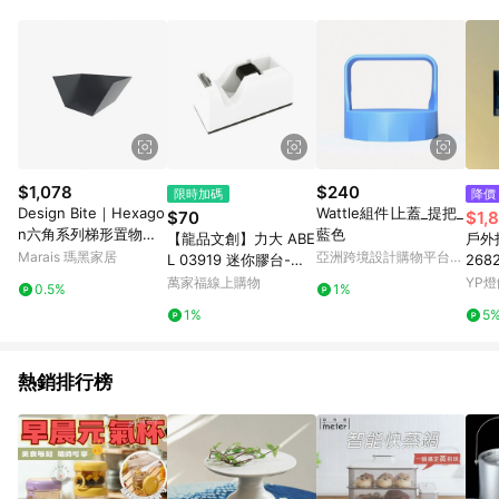
事業股份有限公司方進行訂單資格確認。 康達盛通線上購物希望
提供簡單、快速、輕鬆的購物流程及體驗，將不定期推出精選、
話題性或期間限定商品來滿足您的喜好。
$1,078
$240
限時加碼
降價
Design Bite｜Hexago
Wattle組件∣上蓋_提把_
$70
$1,
n六角系列梯形置物架
藍色
【龍品文創】力大 ABE
戶外投
- 灰綠
Marais 瑪黑家居
亞洲跨境設計購物平台
L 03919 迷你膠台-附
268
Pinkoi
膠帶-白
萬家福線上購物
YP燈
0.5%
1%
1%
5
熱銷排行榜