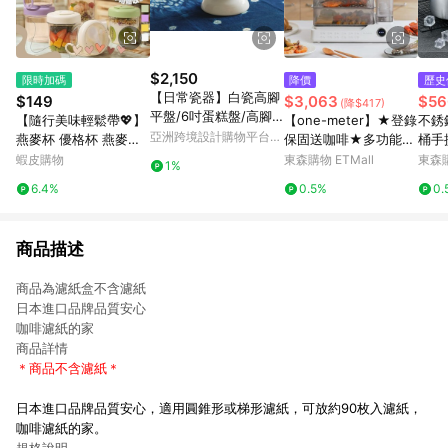
$2,150
限時加碼
降價
歷史
【日常瓷器】白瓷高腳
$149
$3,063
$56
(降$417)
平盤/6吋蛋糕盤/高腳
【隨行美味輕鬆帶💖】
【one-meter】★登錄
不銹
壺承
亞洲跨境設計購物平台
燕麥杯 優格杯 燕麥盒
保固送咖啡★多功能可
桶手
Pinkoi
燕麥優格杯
視電蒸鍋(OHL-24038
酒吧
蝦皮購物
東森購物 ETMall
東森購
1%
SF)
6.4%
0.5%
0.
商品描述
商品為濾紙盒不含濾紙
日本進口品牌品質安心
咖啡濾紙的家
商品詳情
＊商品不含濾紙＊
日本進口品牌品質安心，適用圓錐形或梯形濾紙，可放約90枚入濾紙，
咖啡濾紙的家。