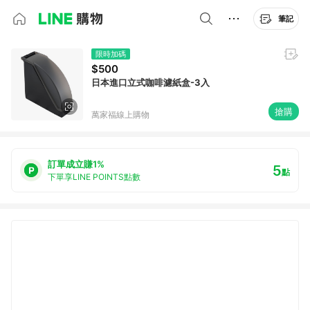
筆記
限時加碼
$500
日本進口立式咖啡濾紙盒-3入
搶購
萬家福線上購物
訂單成立賺1%
5
點
下單享LINE POINTS點數