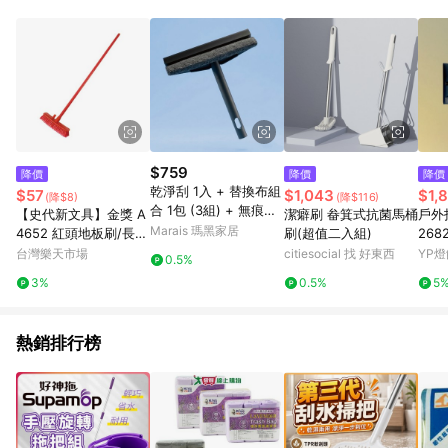
事業股份有限公司方進行訂單資格確認。 康達盛通線上購物希望
提供簡單、快速、輕鬆的購物流程及體驗，將不定期推出精選、
話題性或期間限定商品來滿足您的喜好。
$759
降價
降價
降價
乾淨刮 1入 + 替換布組
$57
$1,043
$1,
(降$8)
(降$116)
合 1包 (3組) + 無痕掛
【史代新文具】金獎 A
潔癖刷 畚箕式抗菌馬桶
戶外投
勾 1組 (4入) - 暮夜黑
Marais 瑪黑家居
4652 紅頭地板刷/長柄
刷(超值二入組)
268
刷
台灣樂天市場
citiesocial 找 好東西
YP燈
0.5%
3%
0.5%
5
熱銷排行榜