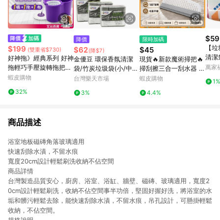
$59
降價
限時加碼
【垃
$199
$62
$45
(雙重省$730)
(降$7)
清潔袋
好神拖》經典系列 好神
金優豆 環保香氛清潔
現貨🔥新款魔術掃把🔥
(15L
拖輕巧手壓旋轉拖把組
萬家
袋/竹炭垃圾袋(小/中/
掃刮擦三合一刮水器 地
好神拖拖把 手壓式拖把
蝦皮購物
大)台灣製 掃除 廚餘回
板刮刀 地板刮水 刮刀
台灣樂天市場
蝦皮購物
1
旋轉拖把 好神拖 拖把
收袋 無毒 垃圾袋 清潔
掃把 膠條掃把 刮地掃
32%
3%
4.4%
組 旋轉拖 拖把 AB001
袋【愛買】
把 刮地板拖把 除水刮
刀 地刮掃把
商品描述
浴室地板磁磚角落玻璃適用
快速刮除水漬，不留水痕
寬度20cm設計輕鬆刷洗收納不佔空間
商品詳情
台灣製造品質安心，廚房、浴室、浴缸、牆壁、磁磚、玻璃適用，寬度2
0cm設計輕鬆刷洗，收納不佔空間事半功倍，堅固好握好洗，將浴室的水
垢和髒污輕鬆去除，能快速刮除水漬，不留水痕，吊孔設計，可懸掛輕鬆
收納，不佔空間。