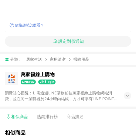
價格趨勢怎麼看？
設定到價通知
分類：
居家生活
家用清潔
掃除用品
萬家福線上購物
消費貼心提醒：1. 需透過LINE購物前往萬家福線上購物網站消
費，並在同一瀏覽器於24小時內結帳，方才可享有LINE POINTS
回饋資格。 2. 訂單確認後需選擇立刻結帳，若使用重新付款功能
將無法獲得點數回饋。 3. 點數將於廠商出貨後30天前後發送。
4. 不具回饋資格種類商品：電子禮券。 5. 回饋點數計算將排除訂
相似商品
熱銷排行榜
商品描述
單活動折扣(含折價券折扣)、紅利點數折抵(含OPENPOINT)、運
費等金額。 6. 康達盛通生活事業股份有限公司保留365天訂單記
相似商品
錄，相關問題請於保留時間內聯絡客服中心，並由康達盛通生活