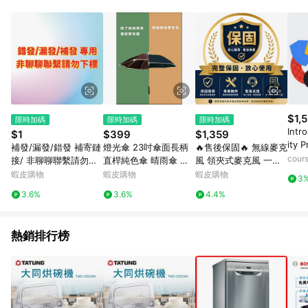
事業股份有限公司方進行訂單資格確認。 康達盛通線上購物希望
提供簡單、快速、輕鬆的購物流程及體驗，將不定期推出精選、
話題性或期間限定商品來滿足您的喜好。
$1,5
限時加碼
限時加碼
限時加碼
Intr
$1
$399
$1,359
ity P
補發/漏發/錯發 補寄鏈
燈光傘 23吋傘面長柄
🔥售後保固🔥 無線麥克
Com
cour
接/ 非聊聊聯繫請勿下
直桿純色傘 晴雨傘 遮
風 領夾式麥克風 一對
標
陽傘 抗風 小清新 現貨
二領夾麥克風 直播麥克
蝦皮購物
蝦皮購物
蝦皮購物
3
立送
風 ANC雙重降噪 VLO
3.6%
3.6%
4.4%
G音效 網紅直播
熱銷排行榜