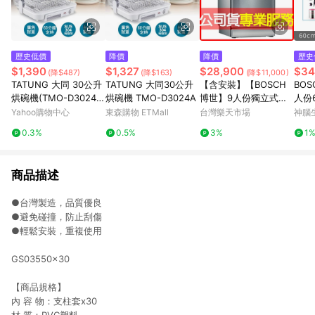
歷史低價
降價
降價
歷史
$1,390
$1,327
$28,900
$34
(降$487)
(降$163)
(降$11,000)
TATUNG 大同 30公升
TATUNG 大同30公升
【含安裝】【BOSCH
BOS
烘碗機(TMO-D3024
烘碗機 TMO-D3024A
博世】9人份獨立式洗
人份
A)
碗機(SPS2IKI06X)
白美
Yahoo購物中心
東森購物 ETMall
台灣樂天市場
神腦
4EK
0.3%
0.5%
3%
1
商品描述
●台灣製造，品質優良
●避免碰撞，防止刮傷
●輕鬆安裝，重複使用
GS03550x30
【商品規格】
內 容 物：支柱套x30