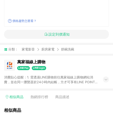
價格趨勢怎麼看？
設定到價通知
分類：
家電影音
廚房家電
烘碗洗碗
萬家福線上購物
消費貼心提醒：1. 需透過LINE購物前往萬家福線上購物網站消
費，並在同一瀏覽器於24小時內結帳，方才可享有LINE POINTS
回饋資格。 2. 訂單確認後需選擇立刻結帳，若使用重新付款功能
將無法獲得點數回饋。 3. 點數將於廠商出貨後30天前後發送。
4. 不具回饋資格種類商品：電子禮券。 5. 回饋點數計算將排除訂
相似商品
熱銷排行榜
商品描述
單活動折扣(含折價券折扣)、紅利點數折抵(含OPENPOINT)、運
費等金額。 6. 康達盛通生活事業股份有限公司保留365天訂單記
相似商品
錄，相關問題請於保留時間內聯絡客服中心，並由康達盛通生活