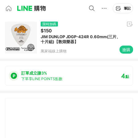
筆記
限時加碼
$150
JIM DUNLOP JDGP-424R 0.60mm(三片、
十片組)【敦煌樂器】
搶購
萬家福線上購物
訂單成立賺3%
4
點
下單享LINE POINTS點數