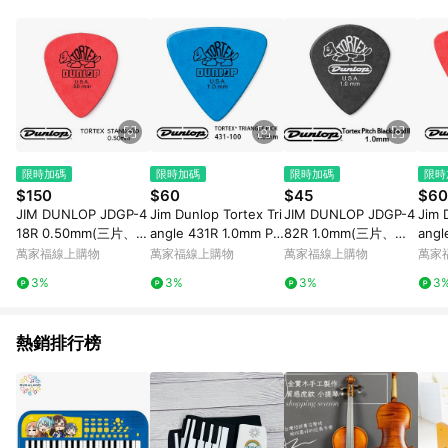
事業股份有限公司方進行訂單資格確認。 康達盛通線上購物希望
提供簡單、快速、輕鬆的購物流程及體驗，將不定期推出精選、
話題性或期間限定商品來滿足您的喜好。
限時加碼
限時加碼
限時加碼
限時
$150
$60
$45
$60
JIM DUNLOP JDGP-4
Jim Dunlop Tortex Tri
JIM DUNLOP JDGP-4
Jim 
18R 0.50mm(三片、十
angle 431R 1.0mm Pic
82R 1.0mm(三片、十
angl
片組)【敦煌樂器】
k (三片、十片組)【敦
片組)【敦煌樂器】
ick
萬家福線上購物
萬家福線上購物
萬家福線上購物
萬家
煌樂器】
【敦
3%
3%
3%
3
熱銷排行榜