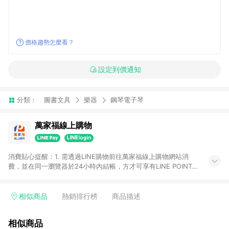
價格趨勢怎麼看？
設定到價通知
分類：
圖書文具
樂器
鋼琴電子琴
萬家福線上購物
消費貼心提醒：1. 需透過LINE購物前往萬家福線上購物網站消
費，並在同一瀏覽器於24小時內結帳，方才可享有LINE POINTS
回饋資格。 2. 訂單確認後需選擇立刻結帳，若使用重新付款功能
將無法獲得點數回饋。 3. 點數將於廠商出貨後30天前後發送。
4. 不具回饋資格種類商品：電子禮券。 5. 回饋點數計算將排除訂
相似商品
熱銷排行榜
商品描述
單活動折扣(含折價券折扣)、紅利點數折抵(含OPENPOINT)、運
費等金額。 6. 康達盛通生活事業股份有限公司保留365天訂單記
相似商品
錄，相關問題請於保留時間內聯絡客服中心，並由康達盛通生活