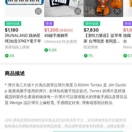
限時加碼
降價
限時加碼
降價
$1,180
$1,200
$7,830
$1,
(降$800)
[RUNALAND 路納星
49鍵手捲鋼琴
【潔特力樂器】提琴專
德國
球]知音37KEY電子琴
家 台灣現貨 老闆是老
台
citiesocial 找 好東西
師 4/4 手工虎紋小提琴
萬家福線上購物
蝦皮購物
Mar
0.5%
全烏木配件 小提琴 手
3%
1%
0.
工琴的好音色 考試檢定
可以用
商品描述
* 彈片為三片或十片為出貨單位彈片厚度 0.60mm Tortex 是 Jim Dunlo
p 最廣為樂手使用的彈片. 全球知名樂手指定款式. Tortex 的彈片是經過
嚴謹的製作生產過程確保每一片彈片可以發揮最大的彈奏手感以及聲音品
質.Wedge 設計彈片上緣較寬, 手感穩定好拿, 彈奏端形狀比較尖
LINE 購物是匯集購物情報與商品資訊的整合性平台，並依購物情報中的趨勢與
風格做合作網路商家的延伸商品推薦，商品資料更新會有時間差，請務必點擊
商品至各合作網路商家，確認現售價與購物條件，一切資訊以合作廠商網頁為