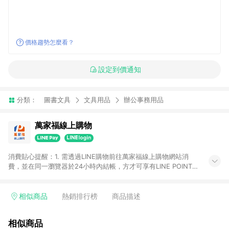
價格趨勢怎麼看？
設定到價通知
分類：
圖書文具
文具用品
辦公事務用品
萬家福線上購物
消費貼心提醒：1. 需透過LINE購物前往萬家福線上購物網站消
費，並在同一瀏覽器於24小時內結帳，方才可享有LINE POINTS
回饋資格。 2. 訂單確認後需選擇立刻結帳，若使用重新付款功能
將無法獲得點數回饋。 3. 點數將於廠商出貨後30天前後發送。
4. 不具回饋資格種類商品：電子禮券。 5. 回饋點數計算將排除訂
相似商品
熱銷排行榜
商品描述
單活動折扣(含折價券折扣)、紅利點數折抵(含OPENPOINT)、運
費等金額。 6. 康達盛通生活事業股份有限公司保留365天訂單記
相似商品
錄，相關問題請於保留時間內聯絡客服中心，並由康達盛通生活