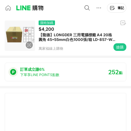
筆記
限時加碼
$4,200
【龍德】LONGDER 三用電腦標籤 A4 20格
圓角 45*55mm白色1000張/箱 LD-857-W-
B(適用雷射、噴墨、影印)
搶購
萬家福線上購物
訂單成立賺6%
252
點
下單享LINE POINTS點數