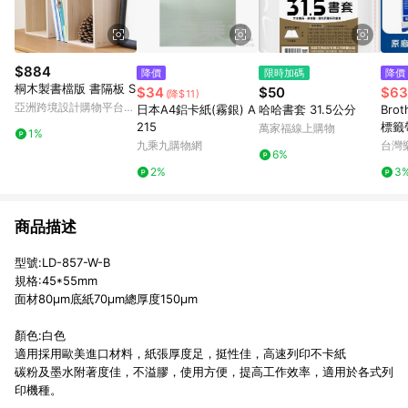
$884
降價
限時加碼
降價
桐木製書檔版 書隔板 S
$34
$50
$63
(降$11)
亞洲跨境設計購物平台
日本A4鋁卡紙(霧銀) A
哈哈書套 31.5公分
Brot
Pinkoi
215
標籤帶
萬家福線上購物
1%
字 )
九乘九購物網
台灣
6%
2%
3
商品描述
型號:LD-857-W-B
規格:45*55mm
面材80µm底紙70µm總厚度150µm
顏色:白色
適用採用歐美進口材料，紙張厚度足，挺性佳，高速列印不卡紙
碳粉及墨水附著度佳，不溢膠，使用方便，提高工作效率，適用於各式列
印機種。