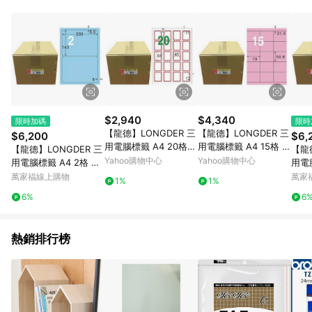
事業股份有限公司方進行訂單資格確認。 康達盛通線上購物希望
提供簡單、快速、輕鬆的購物流程及體驗，將不定期推出精選、
話題性或期間限定商品來滿足您的喜好。
$2,940
$4,340
限時加碼
限時
【龍德】LONGDER 三
【龍德】LONGDER 三
$6,200
$6,
用電腦標籤 A4 20格
用電腦標籤 A4 15格 5
【龍德】LONGDER 三
【龍
圓角 45*55mm紅框10
0.8*70mm 粉紅1000
Yahoo購物中心
Yahoo購物中心
用電腦標籤 A4 2格 圓
用電腦
00張/箱 LD-857-J-B
張/箱 LD-883-R-B(適
角 143*200mm 淺藍 1
12*
萬家福線上購物
萬家
1%
1%
(適用雷射、噴墨、影
用雷射、噴墨、影印)
000張/箱 LD-861-B-B
張/箱
6%
6
印)
(適用雷射、噴墨、影
用雷
印)
熱銷排行榜