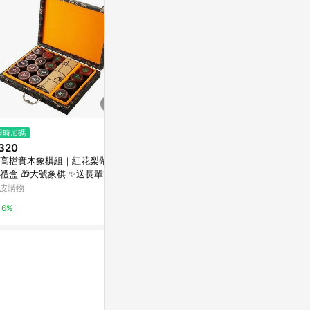
$49
$150
限時加碼
三麗鷗Sanrio撲克牌/CN/大耳狗
春聯/斗方/手
320
斗方春聯-不理
史泰博台灣
️高檔實木象棋組｜紅花梨帶棋
亞洲跨境設計購物
禮盒 🎁大號象棋 ✨送長輩首選
2%
高檔實木象棋 帶棋盤 象棋棋子
皮購物
1%
禮盒 紅花梨象棋
6%