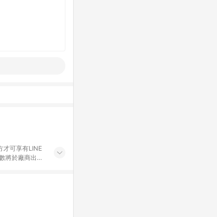
才可享有LINE
點數將於廠商出貨
折價券折扣)、紅
錄，相關問題請於保
物希望提供簡