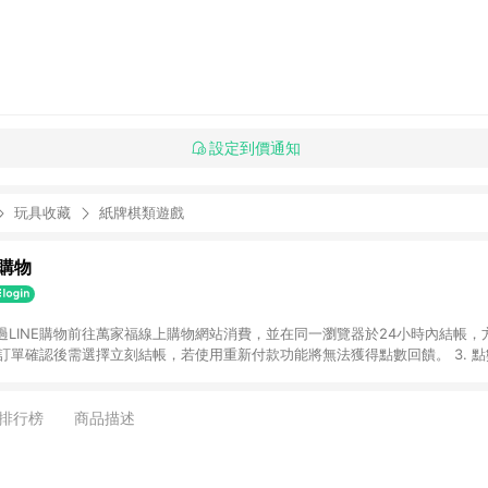
設定到價通知
玩具收藏
紙牌棋類遊戲
購物
透過LINE購物前往萬家福線上購物網站消費，並在同一瀏覽器於24小時內結帳，方
 2. 訂單確認後需選擇立刻結帳，若使用重新付款功能將無法獲得點數回饋。 3. 
. 不具回饋資格種類商品：電子禮券。 5. 回饋點數計算將排除訂單活動折扣(含
OINT)、運費等金額。 6. 康達盛通生活事業股份有限公司保留365天訂單記
，並由康達盛通生活事業股份有限公司方進行訂單資格確認。 康達盛通線上購
排行榜
商品描述
流程及體驗，將不定期推出精選、話題性或期間限定商品來滿足您的喜好。