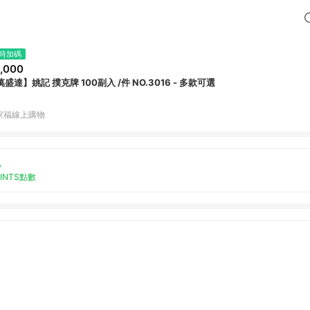
時加碼
,000
【萬盛達】姚記 撲克牌 100副入 /件 NO.3016 - 多款可選
家福線上購物
%
OINTS點數