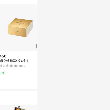
450
$369
限時加碼
膚之鑰精萃化妝棉 II
【山頭氣系列】手採阿里山高山
$1,680
烏龍-產自1,500公尺高山 台灣經
膚之鑰 cle de peau
日貨代購CITY
典
亞洲跨境設計購物平台 Pinkoi
AN MADE WE
2%
濕紙巾 衛生紙
蝦皮購物
1%
貨
1%