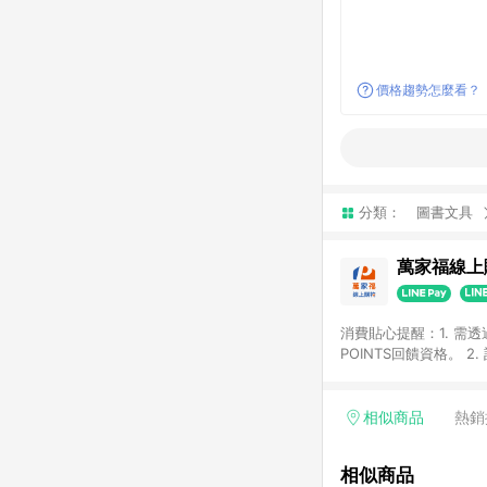
價格趨勢怎麼看？
分類：
圖書文具
萬家福線上
消費貼心提醒：1. 需
POINTS回饋資格。
後30天前後發送。 4
利點數折抵(含OPENP
留時間內聯絡客服中心
相似商品
熱銷
單、快速、輕鬆的購物
相似商品