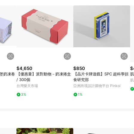
$4,650
$850
$
城堡奶凍卷
【優惠量】派對動物－奶凍捲盒
【晶片卡牌遊戲】SPC 超科學掠
肌
/ 300個
食研究部
肌
台灣樂天市場
亞洲跨境設計購物平台 Pinkoi
3%
1%