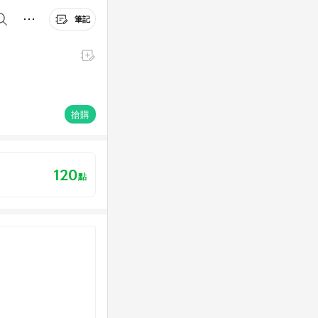
筆記
搶購
120
點