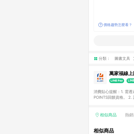
價格趨勢怎麼看？
分類：
圖書文具
萬家福線上
消費貼心提醒：1. 需
POINTS回饋資格。
後30天前後發送。 4
利點數折抵(含OPENP
留時間內聯絡客服中心
相似商品
熱銷
單、快速、輕鬆的購物
相似商品