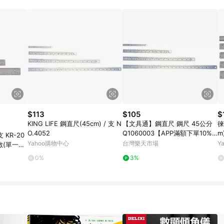
$113
$105
$
KING LIFE 鋼直尺(45cm) / 支 N
【文具通】鋼直尺 鋼尺 45公分
徠
O.4052
Q1060003【APP滿額下單10%
m
 KR-20
點數(單一帳號最高1500點)】8/
Yahoo購物中心
台灣樂天市場
Y
數(單一帳
31止
止
0%
3%