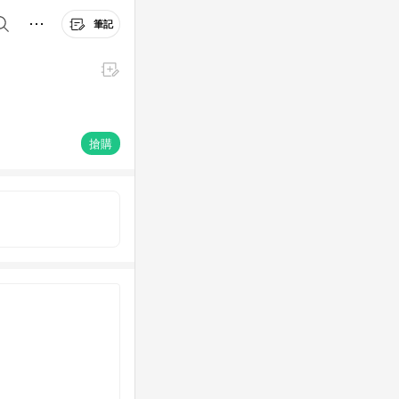
筆記
搶購