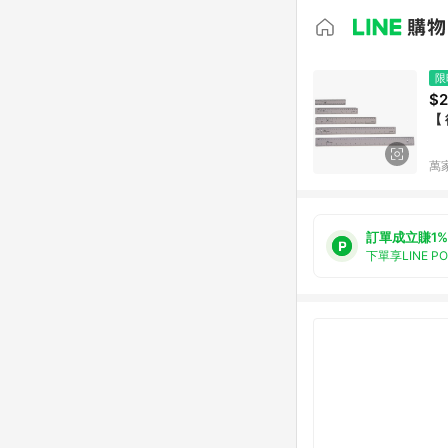
限
$
【 
萬
訂單成立賺1%
下單享LINE P