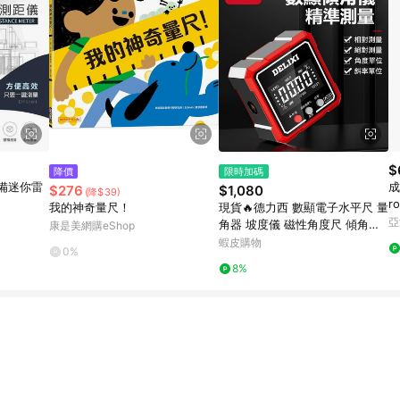
$
降價
限時加碼
必備迷你雷
成
$276
$1,080
(降$39)
r
我的神奇量尺！
現貨🔥德力西 數顯電子水平尺 量
亞
角器 坡度儀 磁性角度尺 傾角盒
康是美網購eShop
帶磁規範 坡度水平儀 數位顯示傾
蝦皮購物
0%
角儀 數顯工程角度儀
8%