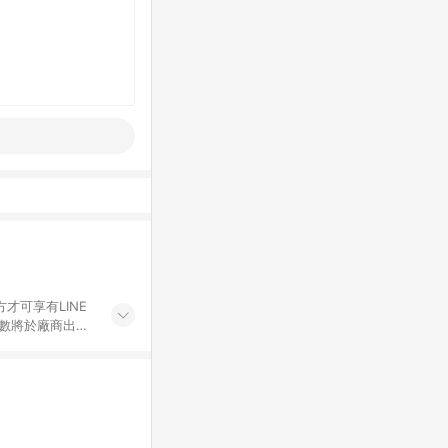
才可享有LINE
點數將於廠商出貨
折價券折扣)、紅
錄，相關問題請於保
物希望提供簡