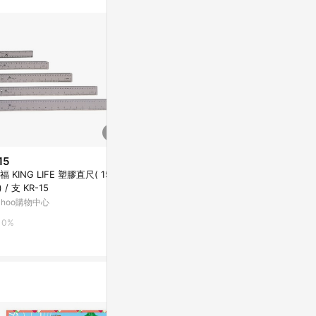
15
$20
$140
福 KING LIFE 塑膠直尺( 15c
珠友Chuyu折疊尺/RU-10096-0
【徠福】鋼直尺 
) / 支 KR-15
3/漫紫/16cm
053
ahoo購物中心
史泰博台灣
Yahoo購物中
0%
2%
1%