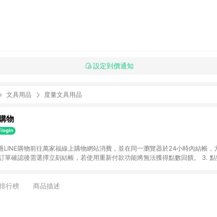
設定到價通知
文具用品
度量文具用品
購物
透過LINE購物前往萬家福線上購物網站消費，並在同一瀏覽器於24小時內結帳，方
 2. 訂單確認後需選擇立刻結帳，若使用重新付款功能將無法獲得點數回饋。 3. 
. 不具回饋資格種類商品：電子禮券。 5. 回饋點數計算將排除訂單活動折扣(含
OINT)、運費等金額。 6. 康達盛通生活事業股份有限公司保留365天訂單記
，並由康達盛通生活事業股份有限公司方進行訂單資格確認。 康達盛通線上購
排行榜
商品描述
流程及體驗，將不定期推出精選、話題性或期間限定商品來滿足您的喜好。