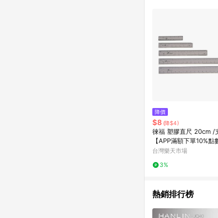
降價
$8
(降$4)
徠福 塑膠直尺 20cm /支
【APP滿額下單10%點
號最高1500點)】8/31
台灣樂天市場
3%
熱銷排行榜