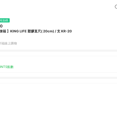
時加碼
20
徠福 】KING LIFE 塑膠直尺( 20cm) / 支 KR-20
家福線上購物
OINTS點數