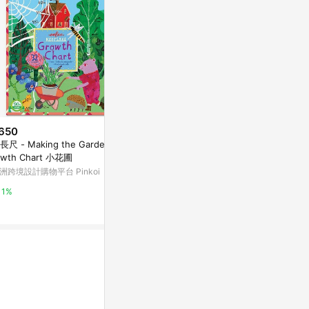
650
$320
$84
長尺 - Making the Garden G
公英雙規比例尺-青銅
LIFE 曲線尺4
owth Chart 小花圃
亞洲跨境設計購物平台 Pinkoi
台灣樂天市場
洲跨境設計購物平台 Pinkoi
1%
3%
1%