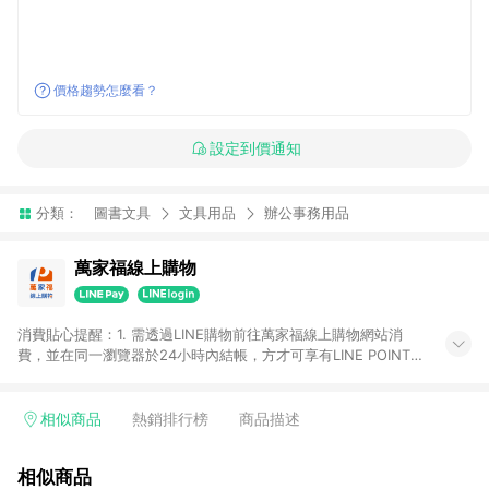
價格趨勢怎麼看？
設定到價通知
分類：
圖書文具
文具用品
辦公事務用品
萬家福線上購物
消費貼心提醒：1. 需透過LINE購物前往萬家福線上購物網站消
費，並在同一瀏覽器於24小時內結帳，方才可享有LINE POINTS
回饋資格。 2. 訂單確認後需選擇立刻結帳，若使用重新付款功能
將無法獲得點數回饋。 3. 點數將於廠商出貨後30天前後發送。
4. 不具回饋資格種類商品：電子禮券。 5. 回饋點數計算將排除訂
相似商品
熱銷排行榜
商品描述
單活動折扣(含折價券折扣)、紅利點數折抵(含OPENPOINT)、運
費等金額。 6. 康達盛通生活事業股份有限公司保留365天訂單記
相似商品
錄，相關問題請於保留時間內聯絡客服中心，並由康達盛通生活