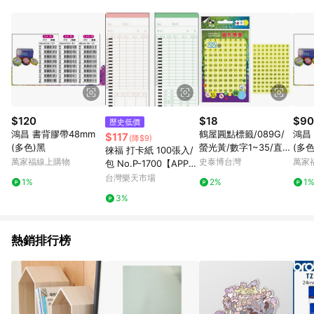
事業股份有限公司方進行訂單資格確認。 康達盛通線上購物希望
提供簡單、快速、輕鬆的購物流程及體驗，將不定期推出精選、
話題性或期間限定商品來滿足您的喜好。
$120
$18
$90
歷史低價
鴻昌 書背膠帶48mm
鶴屋圓點標籤/089G/
鴻昌 書背膠帶36mm
$117
(降$9)
(多色)黑
螢光黃/數字1~35/直徑
(多色
徠福 打卡紙 100張入/
8mm/864粒/包
萬家福線上購物
史泰博台灣
萬家
包 No.P-1700【APP滿
額下單10%點數(單一帳
台灣樂天市場
1%
2%
1
號最高1500點)】8/31
3%
止
熱銷排行榜