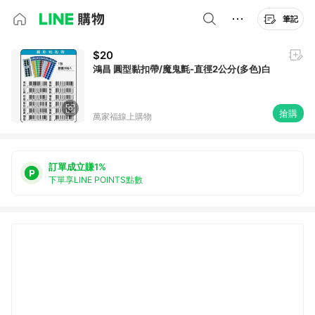
筆記
$20
鴻昌 圓型黏扣帶/魔鬼氈-直徑2公分(多色)白
搶購
萬家福線上購物
訂單成立賺1%
下單享LINE POINTS點數