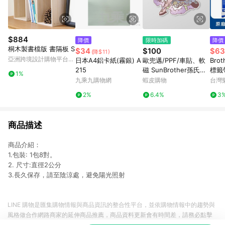
$884
降價
限時加碼
降價
桐木製書檔版 書隔板 S
$34
$100
$63
(降$11)
亞洲跨境設計購物平台
日本A4鋁卡紙(霧銀) A
歐兜邁/PPF/車貼、軟
Brot
Pinkoi
215
磁 SunBrother孫氏兄
標籤帶
1%
弟 3M 反光貼紙 防水
字 )
九乘九購物網
蝦皮購物
台灣
貼紙 車貼貼紙 軟性磁
2%
6.4%
3
貼
商品描述
商品介紹：
1.包裝: 1包8對。
2. 尺寸:直徑2公分
3.長久保存，請至陰涼處，避免陽光照射
LINE 購物是匯集購物情報與商品資訊的整合性平台，並依購物情報中的趨勢與
風格做合作網路商家的延伸商品推薦，商品資料更新會有時間差，請務必點擊
商品至各合作網路商家，確認現售價與購物條件，一切資訊以合作廠商網頁為