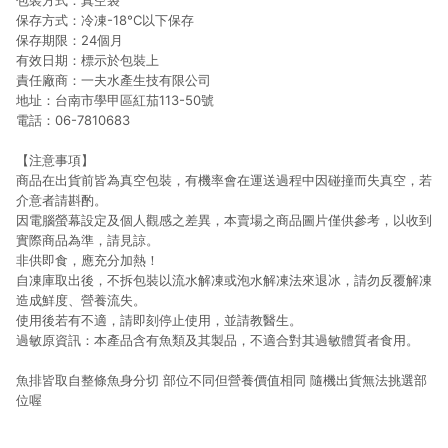
包裝方式：真空袋
保存方式：冷凍-18°C以下保存
保存期限：24個月
有效日期：標示於包裝上
責任廠商：一夫水產生技有限公司
地址：台南市學甲區紅茄113-50號
電話：06-7810683
【注意事項】
商品在出貨前皆為真空包裝，有機率會在運送過程中因碰撞而失真空，若
介意者請斟酌。
因電腦螢幕設定及個人觀感之差異，本賣場之商品圖片僅供參考，以收到
實際商品為準，請見諒。
非供即食，應充分加熱！
自凍庫取出後，不拆包裝以流水解凍或泡水解凍法來退冰，請勿反覆解凍
造成鮮度、營養流失。
使用後若有不適，請即刻停止使用，並請教醫生。
過敏原資訊：本產品含有魚類及其製品，不適合對其過敏體質者食用。
魚排皆取自整條魚身分切 部位不同但營養價值相同 隨機出貨無法挑選部
位喔