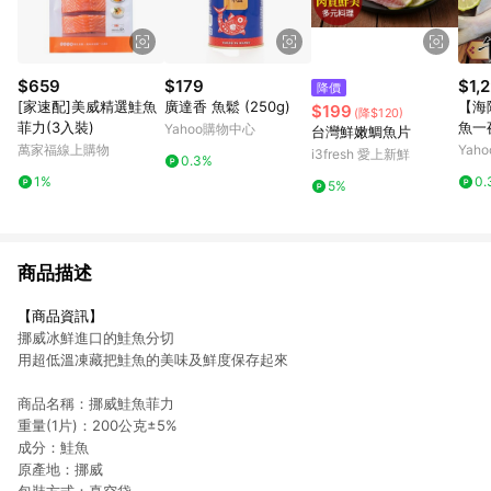
$659
$179
$1,
降價
[家速配]美威精選鮭魚
廣達香 魚鬆 (250g)
【海
$199
(降$120)
菲力(3入裝)
魚一
Yahoo購物中心
台灣鮮嫩鯛魚片
-200
萬家福線上購物
Yah
i3fresh 愛上新鮮
0.3%
1%
0.
5%
商品描述
【商品資訊】
挪威冰鮮進口的鮭魚分切
用超低溫凍藏把鮭魚的美味及鮮度保存起來
商品名稱：挪威鮭魚菲力
重量(1片)：200公克±5%
成分：鮭魚
原產地：挪威