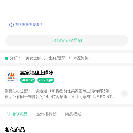
價格趨勢怎麼看？
設定到價通知
分類：
美食生鮮
生鮮/蔬果
水產海鮮
萬家福線上購物
消費貼心提醒：1. 需透過LINE購物前往萬家福線上購物網站消
費，並在同一瀏覽器於24小時內結帳，方才可享有LINE POINTS
回饋資格。 2. 訂單確認後需選擇立刻結帳，若使用重新付款功能
將無法獲得點數回饋。 3. 點數將於廠商出貨後30天前後發送。
4. 不具回饋資格種類商品：電子禮券。 5. 回饋點數計算將排除訂
相似商品
熱銷排行榜
商品描述
單活動折扣(含折價券折扣)、紅利點數折抵(含OPENPOINT)、運
費等金額。 6. 康達盛通生活事業股份有限公司保留365天訂單記
相似商品
錄，相關問題請於保留時間內聯絡客服中心，並由康達盛通生活