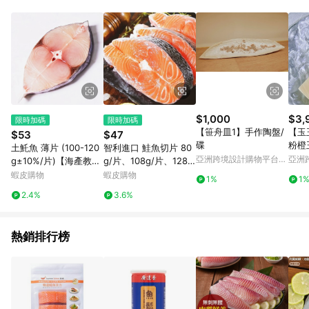
事業股份有限公司方進行訂單資格確認。 康達盛通線上購物希望
提供簡單、快速、輕鬆的購物流程及體驗，將不定期推出精選、
話題性或期間限定商品來滿足您的喜好。
$1,000
$3,
限時加碼
限時加碼
【笹舟皿1】手作陶盤/
【玉
$53
$47
碟
粉橙
土魠魚 薄片 (100-120
智利進口 鮭魚切片 80
章系
亞洲跨境設計購物平台
亞洲
g±10%/片)【海產教
g/片、108g/片、128
Pinkoi
Pinko
父】
g/片、156g/片【甲上
蝦皮購物
蝦皮購物
1%
1
生鮮】
2.4%
3.6%
熱銷排行榜