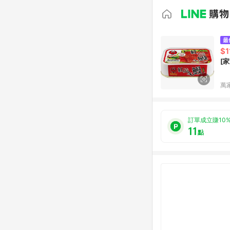
$1
[
萬
訂單成立賺10
11
點