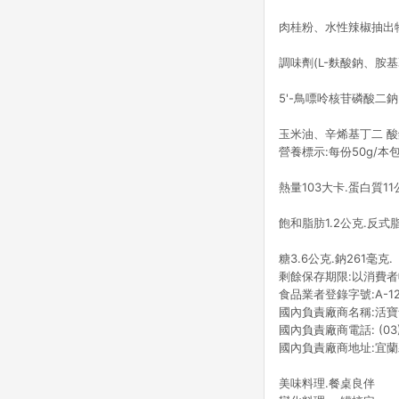
肉桂粉、水性辣椒抽出
調味劑(L-麩酸鈉、胺
5'-鳥嘌呤核苷磷酸二鈉
玉米油、辛烯基丁二 酸
營養標示:每份50g/本
熱量103大卡.蛋白質11
飽和脂肪1.2公克.反式
糖3.6公克.鈉261毫克.
剩餘保存期限:以消費者
食品業者登錄字號:A-129
國內負責廠商名稱:活
國內負責廠商電話: (03)
國內負責廠商地址:宜蘭
美味料理.餐桌良伴