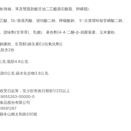
物(辣椒、單及雙脂肪酸甘油二乙醯酒石酸脂、卵磷脂)、
基乙酸、DL-胺基丙酸、琥珀酸二鈉、檸檬酸鈉、 5'-次黃嘌呤核苷磷酸二鈉、
、甜味劑(甘草萃)、乳糖)、著色劑(4-4-二酮-β-胡蘿蔔素、玉米澱粉、
鈉澱粉、生育醇(維生素E)(抗氧化劑))
包裝含2份
公克.脂肪4.8公克.
脂肪0公克.碳水化合物3.8公克.
收受日起算，至少距有效日期前1/2日以上
055263-00000-0
寶食品股份有限公司
9591267
縣冬山鄉太和路500號