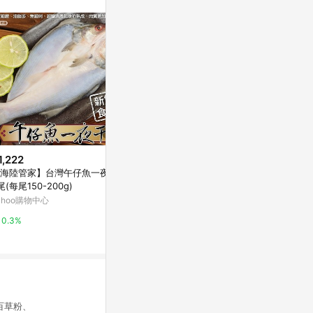
1,222
$279
限時加碼
海陸管家】台灣午仔魚一夜干1
冷凍鮭魚1包(460g±5%/包)【愛
$244
尾(每尾150-200g)
買冷凍】
小川漁屋 台灣
ahoo購物中心
Yahoo購物中心
0-300g/尾)
萬家福線上購
0.3%
0%
3%
百草粉、