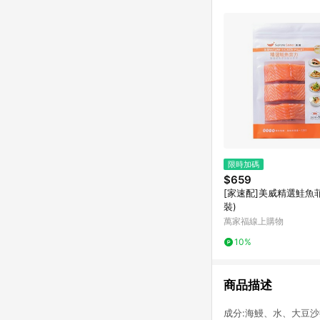
限時加碼
$659
[家速配]美威精選鮭魚菲
裝)
萬家福線上購物
10%
商品描述
成分:海鰻、水、大豆