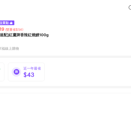
19
(雙重省$54)
家速配]紅鷹牌香辣紅燒鰻100g
家福線上購物
%
近一年最省
$43