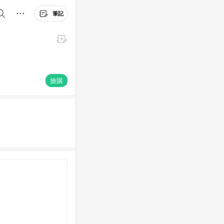
筆記
搶購