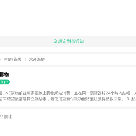
設定到價通知
生鮮/蔬果
水產海鮮
購物
透過LINE購物前往萬家福線上購物網站消費，並在同一瀏覽器於24小時內結帳，方
 2. 訂單確認後需選擇立刻結帳，若使用重新付款功能將無法獲得點數回饋。 3. 
. 不具回饋資格種類商品：電子禮券。 5. 回饋點數計算將排除訂單活動折扣(含
OINT)、運費等金額。 6. 康達盛通生活事業股份有限公司保留365天訂單記
，並由康達盛通生活事業股份有限公司方進行訂單資格確認。 康達盛通線上購
品描述
流程及體驗，將不定期推出精選、話題性或期間限定商品來滿足您的喜好。