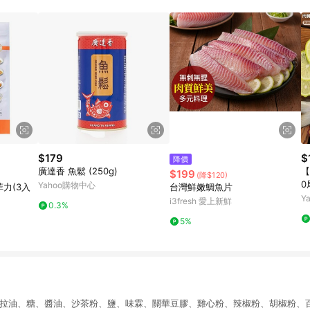
$179
$
降價
廣達香 魚鬆 (250g)
【
$199
(降$120)
0
Yahoo購物中心
力(3入
台灣鮮嫩鯛魚片
Y
i3fresh 愛上新鮮
0.3%
5%
沙拉油、糖、醬油、沙茶粉、鹽、味霖、關華豆膠、雞心粉、辣椒粉、胡椒粉、