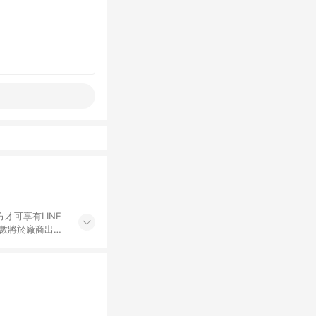
才可享有LINE
點數將於廠商出貨
折價券折扣)、紅
錄，相關問題請於保
物希望提供簡