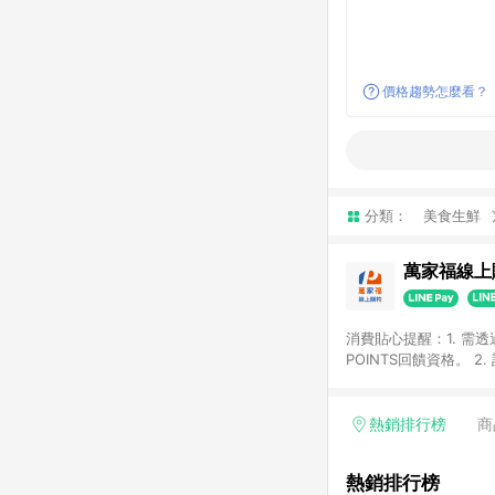
價格趨勢怎麼看？
分類：
美食生鮮
萬家福線上
消費貼心提醒：1. 需
POINTS回饋資格。
後30天前後發送。 4
利點數折抵(含OPENP
留時間內聯絡客服中心
熱銷排行榜
商
單、快速、輕鬆的購物
熱銷排行榜