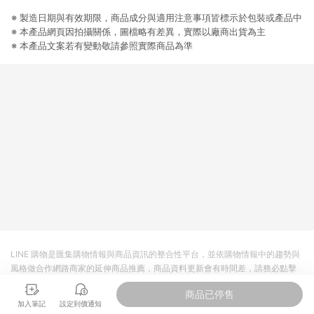
提供簡單、快速、輕鬆的購物流程及體驗，將不定期推出精選、
話題性或期間限定商品來滿足您的喜好。
※ 製造日期與有效期限，商品成分與適用注意事項皆標示於包裝或產品中
※ 本產品網頁因拍攝關係，圖檔略有差異，實際以廠商出貨為主
※ 本產品文案若有變動敬請參照實際商品為準
LINE 購物是匯集購物情報與商品資訊的整合性平台，並依購物情報中的趨勢與
風格做合作網路商家的延伸商品推薦，商品資料更新會有時間差，請務必點擊
商品至各合作網路商家，確認現售價與購物條件，一切資訊以合作廠商網頁為
商品已停售
準。
加入筆記
設定到價通知