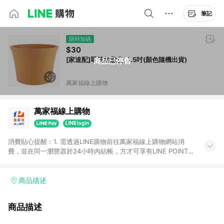
筆記
限時加碼
$30
[家速配]翠筠如意盆-4.5吋(顏色隨機出貨)
商品已停售
萬家福線上購物
萬家福線上購物
消費貼心提醒：1. 需透過LINE購物前往萬家福線上購物網站消
費，並在同一瀏覽器於24小時內結帳，方才可享有LINE POINTS
回饋資格。 2. 訂單確認後需選擇立刻結帳，若使用重新付款功能
將無法獲得點數回饋。 3. 點數將於廠商出貨後30天前後發送。
4. 不具回饋資格種類商品：電子禮券。 5. 回饋點數計算將排除訂
商品描述
單活動折扣(含折價券折扣)、紅利點數折抵(含OPENPOINT)、運
費等金額。 6. 康達盛通生活事業股份有限公司保留365天訂單記
商品描述
錄，相關問題請於保留時間內聯絡客服中心，並由康達盛通生活
事業股份有限公司方進行訂單資格確認。 康達盛通線上購物希望