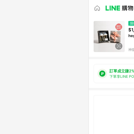
限
$1
h
神
訂單成立賺2
下單享LINE P