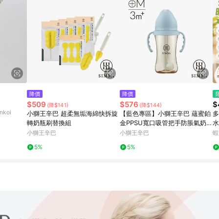
降價
降價
$509
$576
$
(降$141)
(降$144)
koi
小獅王辛巴 超柔無垢海綿快拆旋
【藍色專區】小獅王辛巴 蘊蜜鉑
多
轉奶瓶刷替換組
金PPSU寬口吸管把手防脹氣奶瓶
水
(270ml)-學飲適用(主導式餵奶專
功
小獅王辛巴
小獅王辛巴
蝦
用)
晾
5%
5%