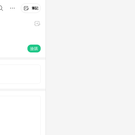
筆記
搶購