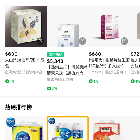
$600
$680
$72
限時加碼
人山艸燒仙草/凍 沖泡
[愷爾氏] 蔓越莓益生菌
溫太
$5,340
包
(30顆/盒) 多入組-1入
盒組
【熱銷主打】博勝魔纖
組
亞洲跨境設計購物平台
UrMart｜運動吃蛋白｜
亞洲
酵素果凍【超值六盒
Pinkoi
早餐吃麥片
Pinko
組】
萬家福線上購物
1%
1%
1
3%
熱銷排行榜