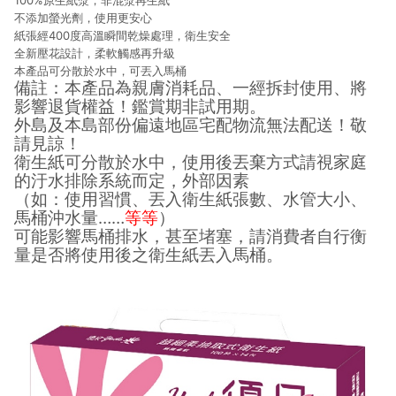
100%原生紙漿，非混漿再生紙
不添加螢光劑，使用更安心
紙張經400度高溫瞬間乾燥處理，衛生安全
全新壓花設計，柔軟觸感再升級
本產品可分散於水中，可丟入馬桶
備註：本產品為親膚消耗品、一經拆封使用、將
影響退貨權益！鑑賞期非試用期。
外島及本島部份偏遠地區宅配物流無法配送！敬
請見諒！
衛生紙可分散於水中，使用後丟棄方式請視家庭
的汙水排除系統而定，外部因素
（
：
、
、
、
如
使用習慣
丟入衛生紙張數
水管大小
……
）
馬桶沖水量
等等
可能影響馬桶排水，甚至堵塞，請消費者自行衡
量是否將使用後之衛生紙丟入馬桶。