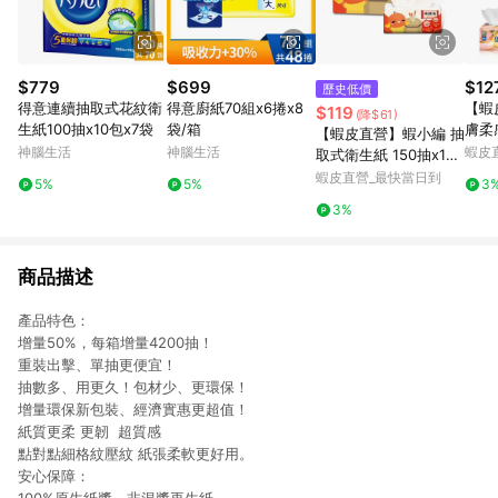
$779
$699
$12
歷史低價
得意連續抽取式花紋衛
得意廚紙70組x6捲x8
【蝦
$119
(降$61)
生紙100抽x10包x7袋
袋/箱
膚柔
【蝦皮直營】蝦小編 抽
FC-
神腦生活
神腦生活
蝦皮
取式衛生紙 150抽x12
取衛
包/串 揪探吉 柔軟 居家
蝦皮直營_最快當日到
5%
5%
3
3%
商品描述
產品特色：
增量50%，每箱增量4200抽！
重裝出擊、單抽更便宜！
抽數多、用更久！包材少、更環保！
增量環保新包裝、經濟實惠更超值！
紙質更柔 更韌 超質感
點對點細格紋壓紋 紙張柔軟更好用。
安心保障：