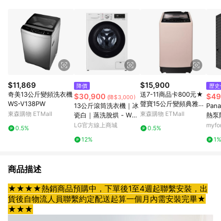
$11,869
$15,900
降價
歷史
奇美13公斤變頻洗衣機
送7-11商品卡800元★
$30,900
$49
(降$3,000)
WS-V138PW
聲寶15公斤變頻典雅粉
13公斤滾筒洗衣機｜冰
Pan
洗衣機ES-P15DV-P1
東森購物 ETMall
東森購物 ETMall
瓷白｜蒸洗脫烘 - WD-
熱泵
S13VEW
NA-
LG官方線上商城
myf
0.5%
0.5%
黑)
12%
1
商品描述
★★★★熱銷商品預購中，下單後1至4週起聯繫安裝，出
貨後自物流人員聯繫約定配送起算一個月內需安裝完畢★
★★★