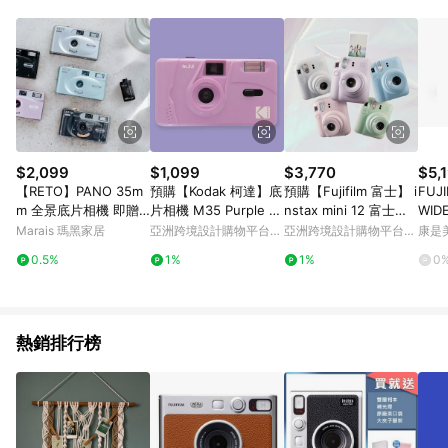
$2,099
$1,099
$3,770
$5,
【RETO】PANO 35m
預購【Kodak 柯達】底
預購【Fujifilm 富士】 i
FUJI
m 全景底片相機 即贈
片相機 M35 Purple 紫
nstax mini 12 富士拍
WIDE400 
波士頓彩色底片 ISO40
色
立得相機+白底底片
拍立
Marais 瑪黑家居
亞洲跨境設計購物平台
亞洲跨境設計購物平台
康是美
0 - 金屬薄荷綠+ The
Pinkoi
Pinkoi
0.5%
1%
1%
0
Boston Film ISO400
穿越時光相機底片
熱銷排行榜