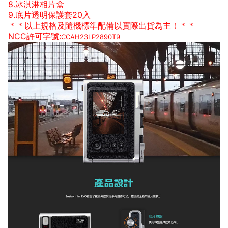
8.冰淇淋相片盒
9.底片透明保護套20入
＊＊以上規格及隨機標準配備以實際出貨為主！＊＊
NCC許可字號:
CCAH23LP2890T9