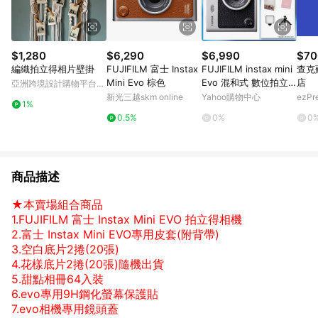
$1,280
$6,290
$6,990
$70
編織拍立得相片壁掛
FUJIFILM 富士 Instax
FUJIFILM instax mini
查克
Mini Evo 棕色
Evo 混和式 數位拍立
店
亞洲跨境設計購物平台
得相機 公司貨 EVO
Pinkoi
新光三越skm online
Yahoo購物中心
ezP
1%
0.5%
0%
0
商品描述
★本賣場組合商品
1.FUJIFILM 富士 Instax Mini EVO 拍立得相機
2.富士 Instax Mini EVO專用皮套(附背帶)
3.空白底片2捲(20張)
4.花樣底片2捲(20張)隨機出貨
5.甜點相冊64入裝
6.evo專用9H鋼化螢幕保護貼
7.evo相機專用鏡頭蓋