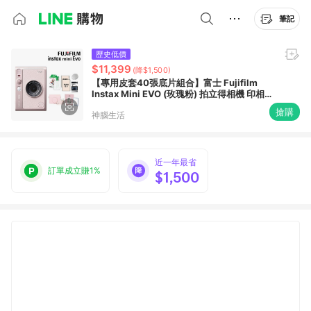
筆記
歷史低價
$11,399
(降$1,500)
【專用皮套40張底片組合】富士 Fujifilm
Instax Mini EVO (玫瑰粉) 拍立得相機 印相機
公司貨 保固一年
搶購
神腦生活
近一年最省
訂單成立賺1%
$1,500