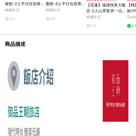
會館-2人平日住宿券
會館-4人平日住宿券
【花蓮】遠雄悅來大飯
【桃
(含早餐)
(含早餐)
神腦生活
神腦生活
店-2人山景客房一泊二
旅(中
食(贈海洋公園暢遊)
吃喝
神腦生活
Gom
0%
0%
飯店
吉
0%
0.
商品描述