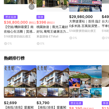
$29,980,000
$49
歷史低價
降價
大寮捷運站｜首排.臨2
台大
$36,800,000
$396
(降$2,000,000)
(降$3)
0多米路.百萬裝潢雙車
平車
【空姐/機師最愛】南
桃園旅遊｜觀光工廠好
店住｜高雄市大寮區捷
思源
5168實價登錄比價王
51
崁核心生活圈｜質感機
好玩.葡萄王健康活力能
西路
能社區｜桃園市蘆竹區
量館.宅家當菇農.阿媽
5168實價登錄比價王
東森購物 ETMall
0%
0
忠孝西路
牌生鐵鍋幸福旗艦館.桃
0%
0%
園酒廠.忠貞市場一日_
26TNTAOTFO
熱銷排行榜
$2,699
$3,790
歷史低價
降價
【南投/清境】愛薰閣
【南投/清境】愛薰閣
$8,390
$1,
(降$290)