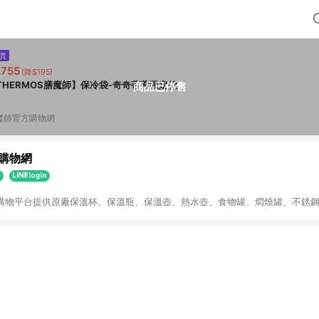
價
,755
(降$195)
THERMOS膳魔師】保冷袋-奇奇蒂蒂限定款
商品已停售
魔師官方購物網
購物網
官方購物平台提供原廠保溫杯、保溫瓶、保溫壺、熱水壺、食物罐、燜燒罐、不銹