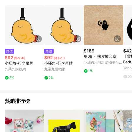
用，若選擇使用折價券，即不得併用LINE購物回饋。 8. 部分指定
商品類別不回饋，請參考以下列表：童書館出清 / Switch 遊戲片
/ 瑪利歐玩具 / LEGO樂高 / 尿布 / 橋樑書 / 中高年級推薦書單 /
行李箱 / 寶寶攝影機 / 雞精&鱸魚精 / 美妝保養 / 居家防護 / 暢銷
作者&經典角色 / 人氣卡通大集合 / 地墊&圍欄 / 外文&英文童書 /
套書專區 / 各式零嘴&堅果&珍珠&果乾&糖果 / 兒童耳機&耳麥 /
水果專區 / 親子理財書單 / 6~8歲推薦書單 / 箱購專區 / 寶可夢
pokemon玩具 / 世界名著 / 廚房家電 / 蔬果汁&奶粉 / 體能玩具 /
涼墊 / 同儕相處書單 / 旅遊商品 / 公益商品
$189
$42
降價
降價
鳥08・ 橡皮擦印章
【震
$92
$92
(降$28)
(降$28)
Bad
亞洲跨境設計購物平台
小呸角-行李吊牌
小呸角-行李吊牌
日本S
Pinkoi
Yah
九乘九購物網
九乘九購物網
1%
企鵝
0
2%
2%
大臉款
熱銷排行榜