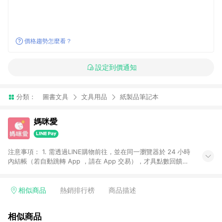
價格趨勢怎麼看？
設定到價通知
分類：
圖書文具
文具用品
紙製品筆記本
媽咪愛
注意事項： 1. 需透過LINE購物前往，並在同一瀏覽器於 24 小時
內結帳（若自動跳轉 App ，請在 App 交易），才具點數回饋資
格。 2. 訂單會因為出貨方式、商品狀態（現貨、預購）導致商品
進行拆單。 3. 取消訂單或退貨行為，不具贈點資格。 4. iOS app
請更新至 3.9 才具贈點資格。 5. 點數將於廠商出貨後 30 天後發
相似商品
熱銷排行榜
商品描述
送。 6. LINE購物站上之商品規格、顏色、價位、贈品如與媽咪愛
購物商品資訊頁及購物車不符，以媽咪愛購物商品資訊頁及購物
相似商品
車標示為準。 7. LINE購物導購回饋無法與媽咪愛站上折價券並