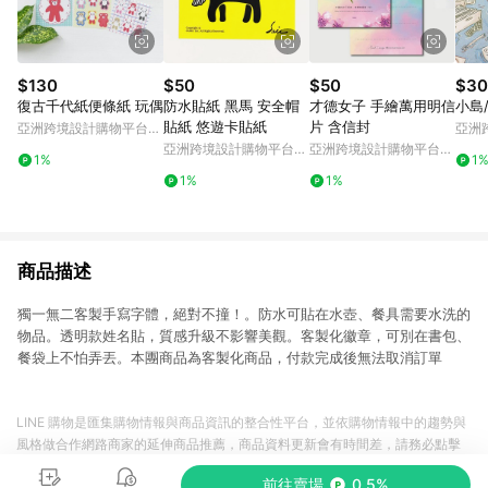
$130
$50
$50
$30
復古千代紙便條紙 玩偶
防水貼紙 黑馬 安全帽
才德女子 手繪萬用明信
小島
貼紙 悠遊卡貼紙
片 含信封
亞洲跨境設計購物平台
亞洲
Pinkoi
Pinko
亞洲跨境設計購物平台
亞洲跨境設計購物平台
1%
1
Pinkoi
Pinkoi
1%
1%
商品描述
獨一無二客製手寫字體，絕對不撞！。防水可貼在水壺、餐具需要水洗的
物品。透明款姓名貼，質感升級不影響美觀。客製化徽章，可別在書包、
餐袋上不怕弄丟。本團商品為客製化商品，付款完成後無法取消訂單
LINE 購物是匯集購物情報與商品資訊的整合性平台，並依購物情報中的趨勢與
風格做合作網路商家的延伸商品推薦，商品資料更新會有時間差，請務必點擊
商品至各合作網路商家，確認現售價與購物條件，一切資訊以合作廠商網頁為
前往賣場
0.5%
準。