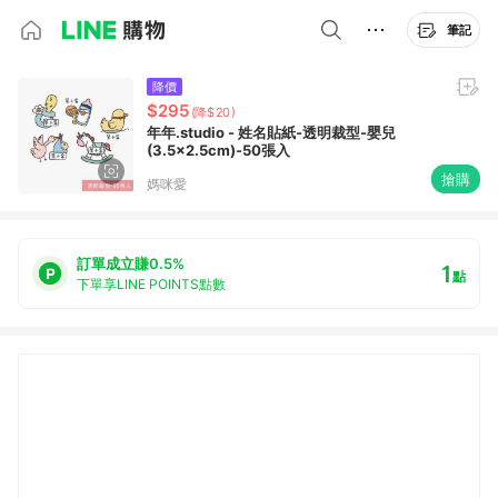
筆記
降價
$295
(降$20)
年年.studio - 姓名貼紙-透明裁型-嬰兒
(3.5x2.5cm)-50張入
搶購
媽咪愛
訂單成立賺0.5%
1
點
下單享LINE POINTS點數