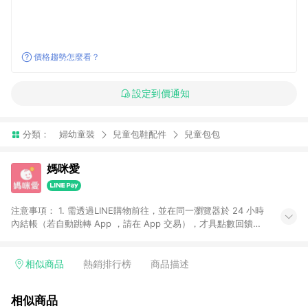
價格趨勢怎麼看？
設定到價通知
分類：
婦幼童裝
兒童包鞋配件
兒童包包
媽咪愛
注意事項： 1. 需透過LINE購物前往，並在同一瀏覽器於 24 小時
內結帳（若自動跳轉 App ，請在 App 交易），才具點數回饋資
格。 2. 訂單會因為出貨方式、商品狀態（現貨、預購）導致商品
進行拆單。 3. 取消訂單或退貨行為，不具贈點資格。 4. iOS app
請更新至 3.9 才具贈點資格。 5. 點數將於廠商出貨後 30 天後發
相似商品
熱銷排行榜
商品描述
送。 6. LINE購物站上之商品規格、顏色、價位、贈品如與媽咪愛
購物商品資訊頁及購物車不符，以媽咪愛購物商品資訊頁及購物
相似商品
車標示為準。 7. LINE購物導購回饋無法與媽咪愛站上折價券並