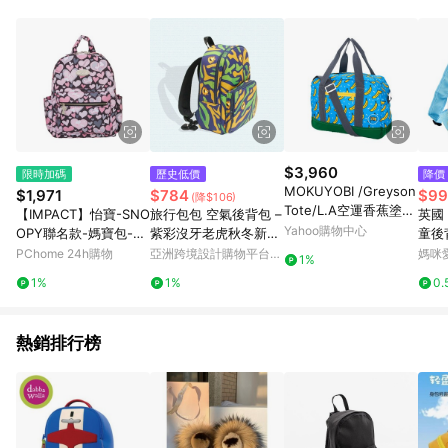
用，若選擇使用折價券，即不得併用LINE購物回饋。 8. 部分指定
商品類別不回饋，請參考以下列表：童書館出清 / Switch 遊戲片
/ 瑪利歐玩具 / LEGO樂高 / 尿布 / 橋樑書 / 中高年級推薦書單 /
行李箱 / 寶寶攝影機 / 雞精&鱸魚精 / 美妝保養 / 居家防護 / 暢銷
作者&經典角色 / 人氣卡通大集合 / 地墊&圍欄 / 外文&英文童書 /
套書專區 / 各式零嘴&堅果&珍珠&果乾&糖果 / 兒童耳機&耳麥 /
水果專區 / 親子理財書單 / 6~8歲推薦書單 / 箱購專區 / 寶可夢
pokemon玩具 / 世界名著 / 廚房家電 / 蔬果汁&奶粉 / 體能玩具 /
涼墊 / 同儕相處書單 / 旅遊商品 / 公益商品
$3,960
限時加碼
歷史低價
降價
MOKUYOBI /Greyson
$1,971
$784
$99
(降$106)
Tote/L.A空運香蕉塗鴉
【IMPACT】怡寶-SNO
旅行包包 空氣後背包 –
英國 
旅行必備手提斜肩包-
Yahoo購物中心
OPY聯名款-媽寶包-心
紫彩沒牙老虎秋冬新時
童後
藍色
心相印後背包(M)-黑色
尚
包-
PChome 24h購物
亞洲跨境設計購物平台
媽咪
1%
IMSNA02BK
Pinkoi
1%
1%
0.
熱銷排行榜