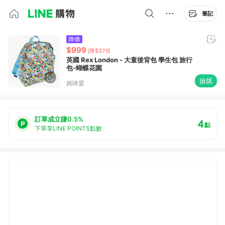
筆記
降價
$999
(降$376)
英國 Rex London - 大童後背包 學生包 旅行
包-蝴蝶花園
搶購
媽咪愛
訂單成立賺0.5%
4
點
下單享LINE POINTS點數