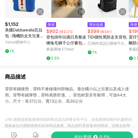
$1,152
降價
歷史低價
降價
美國Dabbawalla瓦拉
$902
$599
$19
(降$225)
(降$81)
包 -飛機防走失兒童後
背包掛件玩偶日系整皮
TiDi個性黑防走失背包
蛋仔
背包
Yahoo購物中心
獺兔毛獅子公仔書包飾
離防
亞洲跨境設計購物平台
品皮草毛絨精致包掛飾
包可
Pinkoi
東森購物 ETMall
東森購
1%
1%
0.5%
0.
商品描述
背部有鋪後墊，背時不會碰撞內部物品。適合國小以上兒童以及成人使
用。背帶有鋪厚墊，背時肩膀舒適。。背包材質非常耐用，可放A4大
小。尺寸：長37公分、寬13公分、高30公分
LINE 購物是匯集購物情報與商品資訊的整合性平台，並依購物情報中的趨勢與
風格做合作網路商家的延伸商品推薦，商品資料更新會有時間差，請務必點擊
商品至各合作網路商家，確認現售價與購物條件，一切資訊以合作廠商網頁為
前往賣場
0.5%
準。