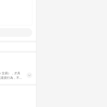
示為準。 7.
 / 中高年級推薦
集合 / 地墊&圍欄
書單 / 6~8歲