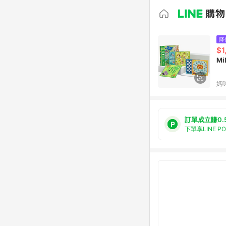
降
$1
Mi
媽
訂單成立賺0.
下單享LINE P