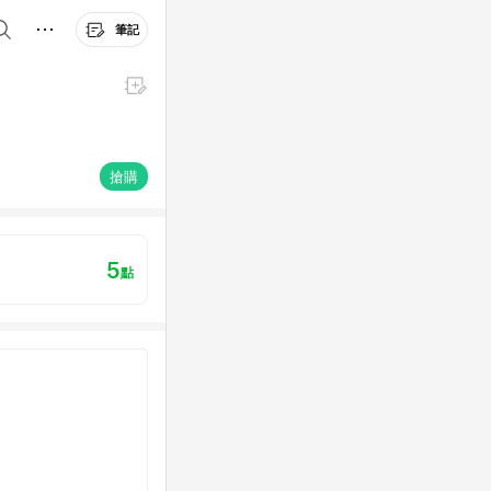
筆記
搶購
5
點