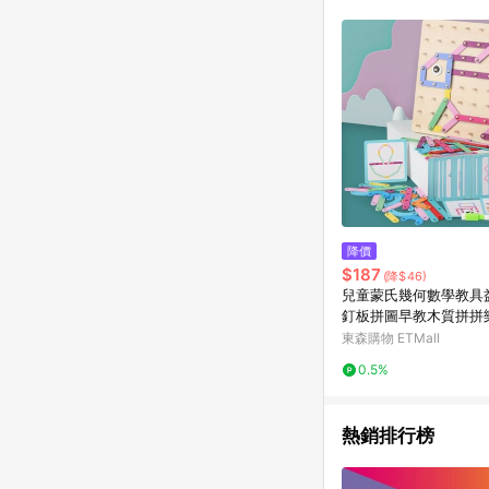
推薦書單 / 箱購專區 / 
旅遊商品 / 公益商品
降價
$187
(降$46)
兒童蒙氏幾何數學教具
釘板拼圖早教木質拼拼
發
東森購物 ETMall
0.5%
熱銷排行榜