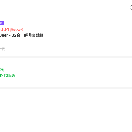
價
,004
(降$236)
Deer - 32合一經典桌遊組
咪愛
5%
OINTS點數