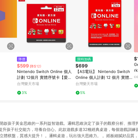
$
降價
限時加碼
Ge
$599
$699
(降$12)
r
Nintendo Switch Online 個人
【AS電玩】 Nintendo Switch
co
計劃 12個月 實體序號卡【愛
Online 個人計劃 12 個月 實體票
買】
卡 NSO 任天堂網路會員
台灣樂天市場
台灣樂天市場
3%
5%
。開啟孩子黃金思維的一系列益智遊戲。邏輯思維決定了孩子的觀察分析、推理
提升孩子社交能力，培養自信心。此款遊戲多達32種經典桌遊，每個遊戲訓練
身立體棋盤，質感大提升！ 。邏輯桌遊，玩出強大思維力。 。紙板細膩好品質