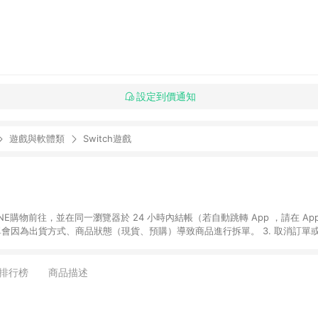
設定到價通知
遊戲與軟體類
Switch遊戲
贈品如與媽咪愛購物商品資訊頁及購物車不符，以媽咪愛購物商品資訊頁及購物車標
媽咪愛站上折價券並用，若選擇使用折價券，即不得併用LINE購物回饋。 8. 部分指定商品類
排行榜
商品描述
童書館出清 / Switch 遊戲片 / 瑪利歐玩具 / LEGO樂高 / 尿布 / 橋樑書
攝影機 / 雞精&鱸魚精 / 美妝保養 / 居家防護 / 暢銷作者&經典角色 / 人氣卡通大
書專區 / 各式零嘴&堅果&珍珠&果乾&糖果 / 兒童耳機&耳麥 / 水果專區 / 親子理財