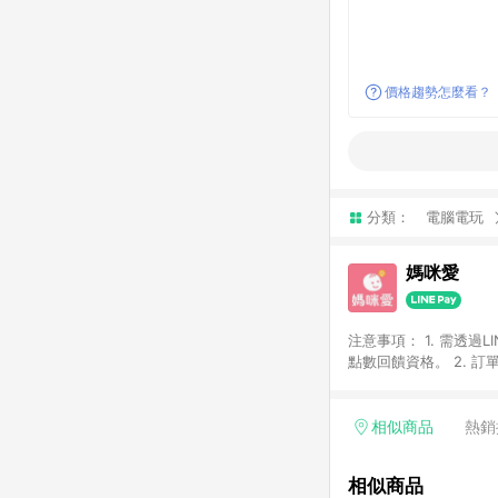
價格趨勢怎麼看？
分類：
電腦電玩
媽咪愛
注意事項： 1. 需透過LINE購物前往，並在同一瀏覽器於 24 小時內結帳（若自動跳轉 App ，請在 App 交易），才具
點數回饋資格。 2. 訂單會因為出貨方式、商品狀態（現貨、預購）導致商品進行拆單。 3. 取消訂單或退貨行為，不
具贈點資格。 4. iOS app 請更新至 3.9 才具贈點資格。 5. 點數將於廠商出貨後 30 天後發送。 6. LINE購物站上之商
品規格、顏色、價位、
LINE購物導購回饋無法與
相似商品
熱銷
別不回饋，請參考以下列表：
書單 / 行李箱 / 寶寶
相似商品
/ 外文&英文童書 / 套