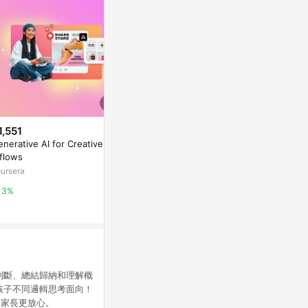
1,551
$1,551
$599
nerative AI for Creative Wo
Responsible AI: Applying AI Pri
Nintendo Sw
kflows
nciples with GC - 简体中文
計畫 12個月
序號卡
ursera
coursera
Yahoo購物中
3%
3%
0%
判斷、總結歸納和理解概
孩子不同邏輯思考面向！
，家長更放心。