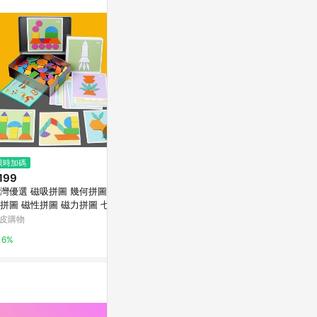
/ 同儕相處書單 /
$990
限時加碼
限時加碼
英國Professo
199
$325
腦力鍛鍊題
灣優選 磁吸拼圖 幾何拼圖 磁
【臺灣-出貨】磁性拼圖兒童益智
亞洲跨境設計購物
拼圖 磁性拼圖 磁力拼圖 七巧
換裝磁力貼2-3歲到6歲園-男孩
拼圖 形狀拼圖 益智拼圖 早教
女孩玩具
皮購物
蝦皮購物
1%
具 積木拼裝 形狀教具
6%
6%