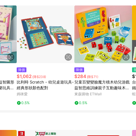
寶可夢pokemon玩具 / 世界名著 / 廚房家電 / 蔬果汁&奶粉 / 體能玩具 / 涼墊 
降價
降價
$1,062
$284
$
(降$238)
(降$71)
益智圖形
比利時 Scratch - 幼兒桌遊玩具-
兒童百變變臉魔方積木幼兒游戲
台
樂玩具批
經典形狀顏色配對
益智思維訓練親子互動趣味木制
鐵
玩具
板
媽咪愛
東森購物 ETMall
蝦
教
0.5%
0.5%