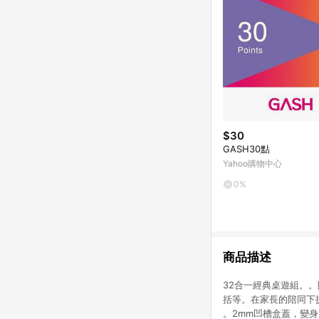
$30
GASH30點
Yahoo購物中心
0%
商品描述
32合一經典桌遊組。
括等。在家長的陪同下
。2mm凹槽盒蓋，變