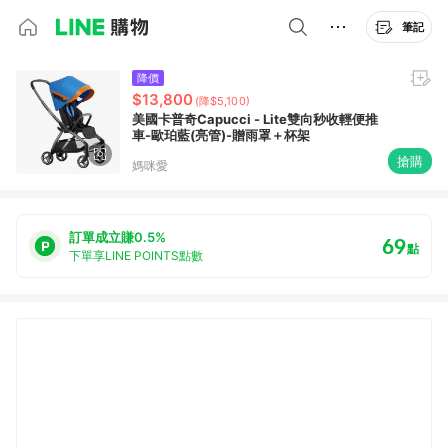
筆記
降價
$13,800
(降$5,100)
美國卡普奇Capucci - Lite雙向秒收輕便推
車-歐珀藍(亮管)-贈雨罩＋杯架
搶購
媽咪愛
訂單成立賺0.5%
69
點
下單享LINE POINTS點數