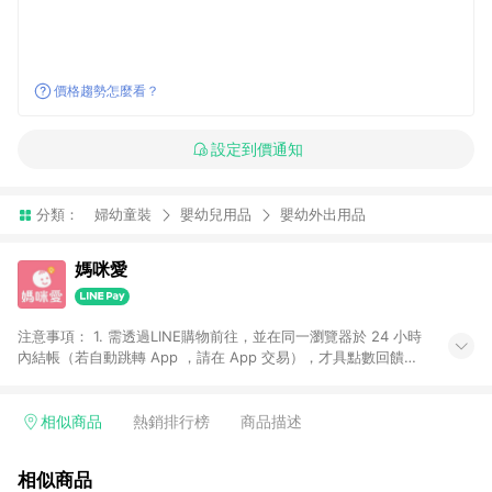
價格趨勢怎麼看？
設定到價通知
分類：
婦幼童裝
嬰幼兒用品
嬰幼外出用品
媽咪愛
注意事項： 1. 需透過LINE購物前往，並在同一瀏覽器於 24 小時
內結帳（若自動跳轉 App ，請在 App 交易），才具點數回饋資
格。 2. 訂單會因為出貨方式、商品狀態（現貨、預購）導致商品
進行拆單。 3. 取消訂單或退貨行為，不具贈點資格。 4. iOS app
請更新至 3.9 才具贈點資格。 5. 點數將於廠商出貨後 30 天後發
相似商品
熱銷排行榜
商品描述
送。 6. LINE購物站上之商品規格、顏色、價位、贈品如與媽咪愛
購物商品資訊頁及購物車不符，以媽咪愛購物商品資訊頁及購物
相似商品
車標示為準。 7. LINE購物導購回饋無法與媽咪愛站上折價券並