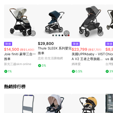
用，若選擇使用折價券，即不得併用LINE購物回饋。 8. 部分指定
商品類別不回饋，請參考以下列表：童書館出清 / Switch 遊戲片
/ 瑪利歐玩具 / LEGO樂高 / 尿布 / 橋樑書 / 中高年級推薦書單 /
行李箱 / 寶寶攝影機 / 雞精&鱸魚精 / 美妝保養 / 居家防護 / 暢銷
作者&經典角色 / 人氣卡通大集合 / 地墊&圍欄 / 外文&英文童書 /
套書專區 / 各式零嘴&堅果&珍珠&果乾&糖果 / 兒童耳機&耳麥 /
水果專區 / 親子理財書單 / 6~8歲推薦書單 / 箱購專區 / 寶可夢
pokemon玩具 / 世界名著 / 廚房家電 / 蔬果汁&奶粉 / 體能玩具 /
涼墊 / 同儕相處書單 / 旅遊商品 / 公益商品
$29,800
降價
降價
降價
Thule SLEEK 系列嬰兒
$14,500
$23,799
$8,
(降$5,400)
(降$7,701)
推車
Joie finiti 豪華三合一
美國UPPAbaby - VIST
Chic
忠欣 欣生活購物網
推車
A V2 王者之尊旗鑑：
us
單人推車-（贈新生兒
車-
新光三越skm online
媽咪愛
台灣
3%
貼身坐墊)-黑灰 GRY-1
【悅
1%
0.5%
3
2.4 kg
熱銷排行榜