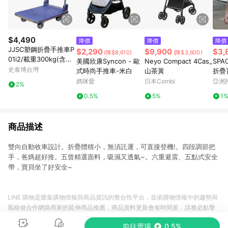
$4,490
降價
降價
降價
JJSC塑鋼折疊手推車P
$2,290
$9,900
$3,
(降$8,610)
(降$3,600)
01i2/載重300kg(含運
美國欣康Syncon - 歐
Neyo Compact 4Cas_
SPA
費/限本島)
史泰博台灣
式時尚手推車-米白
山茶黃
折疊
拓鉑
媽咪愛
日本Combi
亞洲
2%
Pinko
0.5%
5%
1
商品描述
雙向自動收車設計。折疊體積小，無須託運，可直接登機!。四段調節把
手，爸媽超好推。五曾精選面料，吸濕又透氣~。六重避震、五點式安全
帶，寶貝坐了好安全~
LINE 購物是匯集購物情報與商品資訊的整合性平台，並依購物情報中的趨勢與
風格做合作網路商家的延伸商品推薦，商品資料更新會有時間差，請務必點擊
商品至各合作網路商家，確認現售價與購物條件，一切資訊以合作廠商網頁為
前往賣場
0.5%
準。