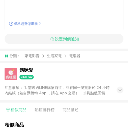
價格趨勢怎麼看？
設定到價通知
分類：
家電影音
生活家電
電暖器
媽咪愛
注意事項： 1. 需透過LINE購物前往，並在同一瀏覽器於 24 小時
內結帳（若自動跳轉 App ，請在 App 交易），才具點數回饋資
格。 2. 訂單會因為出貨方式、商品狀態（現貨、預購）導致商品
進行拆單。 3. 取消訂單或退貨行為，不具贈點資格。 4. iOS app
請更新至 3.9 才具贈點資格。 5. 點數將於廠商出貨後 30 天後發
相似商品
熱銷排行榜
商品描述
送。 6. LINE購物站上之商品規格、顏色、價位、贈品如與媽咪愛
購物商品資訊頁及購物車不符，以媽咪愛購物商品資訊頁及購物
相似商品
車標示為準。 7. LINE購物導購回饋無法與媽咪愛站上折價券並