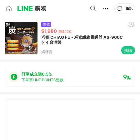
筆記
降價
$1,980
(降$400)
巧福 CHIAO FU - 炭素纖維電暖器 AS-900C
(小) 台灣製
搶購
媽咪愛
訂單成立賺0.5%
9
點
下單享LINE POINTS點數