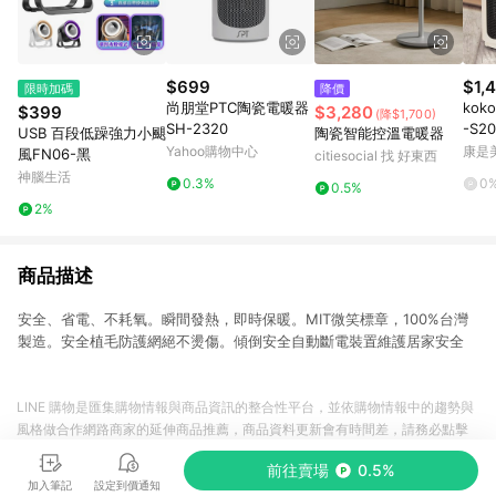
$699
$1,
限時加碼
降價
尚朋堂PTC陶瓷電暖器
ko
$399
$3,280
(降$1,700)
SH-2320
-S2
USB 百段低躁強力小颶
陶瓷智能控溫電暖器
送
Yahoo購物中心
康是美
風FN06-黑
citiesocial 找 好東西
神腦生活
0.3%
0
0.5%
2%
商品描述
安全、省電、不耗氧。瞬間發熱，即時保暖。MIT微笑標章，100%台灣
製造。安全植毛防護網絕不燙傷。傾倒安全自動斷電裝置維護居家安全
LINE 購物是匯集購物情報與商品資訊的整合性平台，並依購物情報中的趨勢與
風格做合作網路商家的延伸商品推薦，商品資料更新會有時間差，請務必點擊
商品至各合作網路商家，確認現售價與購物條件，一切資訊以合作廠商網頁為
前往賣場
0.5%
準。
加入筆記
設定到價通知