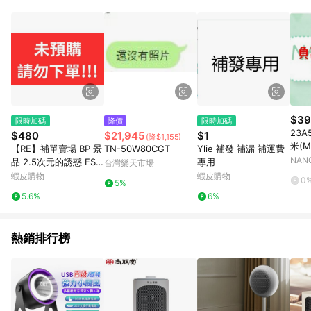
用，若選擇使用折價券，即不得併用LINE購物回饋。 8. 部分指定
商品類別不回饋，請參考以下列表：童書館出清 / Switch 遊戲片
/ 瑪利歐玩具 / LEGO樂高 / 尿布 / 橋樑書 / 中高年級推薦書單 /
行李箱 / 寶寶攝影機 / 雞精&鱸魚精 / 美妝保養 / 居家防護 / 暢銷
作者&經典角色 / 人氣卡通大集合 / 地墊&圍欄 / 外文&英文童書 /
套書專區 / 各式零嘴&堅果&珍珠&果乾&糖果 / 兒童耳機&耳麥 /
水果專區 / 親子理財書單 / 6~8歲推薦書單 / 箱購專區 / 寶可夢
pokemon玩具 / 世界名著 / 廚房家電 / 蔬果汁&奶粉 / 體能玩具 /
涼墊 / 同儕相處書單 / 旅遊商品 / 公益商品
$39
限時加碼
降價
限時加碼
23A
$480
$21,945
$1
(降$1,155)
米(M
【RE】補單賣場 BP 景
TN-50W80CGT
Ylie 補發 補漏 補運費
NAN
品 2.5次元的誘惑 ESP
專用
台灣樂天市場
RESTO Poppin Heart
蝦皮購物
蝦皮購物
0
5%
米莉艾拉
5.6%
6%
熱銷排行榜