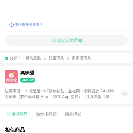
價格趨勢怎麼看？
設定到價通知
分類：
婦幼童裝
兒童玩具
家家酒玩具
媽咪愛
注意事項： 1. 需透過LINE購物前往，並在同一瀏覽器於 24 小時
內結帳（若自動跳轉 App ，請在 App 交易），才具點數回饋資
格。 2. 訂單會因為出貨方式、商品狀態（現貨、預購）導致商品
進行拆單。 3. 取消訂單或退貨行為，不具贈點資格。 4. iOS app
請更新至 3.9 才具贈點資格。 5. 點數將於廠商出貨後 30 天後發
相似商品
熱銷排行榜
商品描述
送。 6. LINE購物站上之商品規格、顏色、價位、贈品如與媽咪愛
購物商品資訊頁及購物車不符，以媽咪愛購物商品資訊頁及購物
相似商品
車標示為準。 7. LINE購物導購回饋無法與媽咪愛站上折價券並