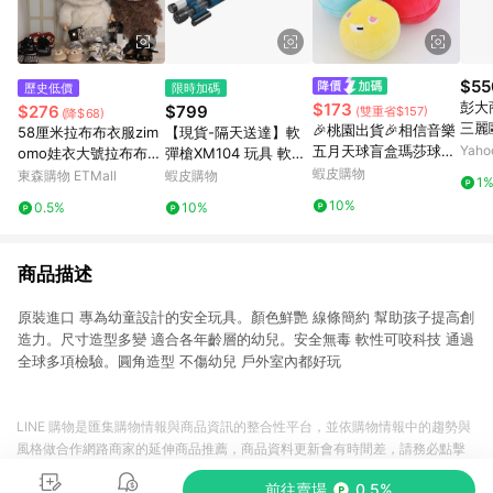
$55
歷史低價
限時加碼
彭大商
$173
$276
$799
(雙重省$157)
(降$68)
三麗
🎉桃園出貨🎉相信音樂
58厘米拉布布衣服zim
【現貨-隔天送達】軟
五月天球盲盒瑪莎球五
Yah
omo娃衣大號拉布布衣
彈槍XM104 玩具 軟彈
球演唱會明星周邊552
服小香風娃衣玩偶鞋子
发射器 抛殼玩具 兒童
蝦皮購物
東森購物 ETMall
蝦皮購物
1
5毛絨玩具掛件
男孩玩具槍 沖鋒發射器
10%
0.5%
10%
吃雞 戶外玩具 交換禮
物
商品描述
原裝進口 專為幼童設計的安全玩具。顏色鮮艷 線條簡約 幫助孩子提高創
造力。尺寸造型多變 適合各年齡層的幼兒。安全無毒 軟性可咬科技 通過
全球多項檢驗。圓角造型 不傷幼兒 戶外室內都好玩
LINE 購物是匯集購物情報與商品資訊的整合性平台，並依購物情報中的趨勢與
風格做合作網路商家的延伸商品推薦，商品資料更新會有時間差，請務必點擊
商品至各合作網路商家，確認現售價與購物條件，一切資訊以合作廠商網頁為
前往賣場
0.5%
準。