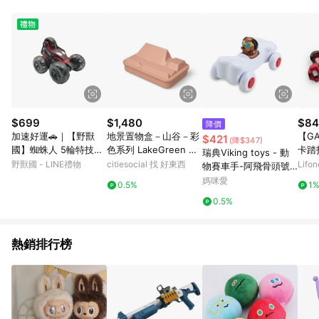
用，若選擇使用折價券，即不得併用LINE購物回饋。 8. 部分指定
商品類別不回饋，請參考以下列表：童書館出清 / Switch 遊戲片
/ 瑪利歐玩具 / LEGO樂高 / 尿布 / 橋樑書 / 中高年級推薦書單 /
行李箱 / 寶寶攝影機 / 雞精&鱸魚精 / 美妝保養 / 居家防護 / 暢銷
作者&經典角色 / 人氣卡通大集合 / 地墊&圍欄 / 外文&英文童書 /
套書專區 / 各式零嘴&堅果&珍珠&果乾&糖果 / 兒童耳機&耳麥 /
水果專區 / 親子理財書單 / 6~8歲推薦書單 / 箱購專區 / 寶可夢
pokemon玩具 / 世界名著 / 廚房家電 / 蔬果汁&奶粉 / 體能玩具 /
涼墊 / 同儕相處書單 / 旅遊商品 / 公益商品
$699
$1,480
$84
降價
加速好運🚗｜【野獸
地景置物盒－山谷－彩
【GA
$421
(降$347)
國】蜘蛛人 5輪特技遙
色系列 LakeGreen 湖
卡踏扣
瑞典Viking toys - 動
控車 黑款 (18cm)｜M
水綠
野獸國 - LINE禮物
citiesocial 找 好東西
Lif
物賽車手-阿飛骨頭號-
EKBAO 美奇寶
14cm
媽咪愛
0.5%
1
0.5%
熱銷排行榜