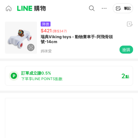
筆記
降價
$421
(降$347)
瑞典Viking toys - 動物賽車手-阿飛骨頭
號-14cm
搶購
媽咪愛
訂單成立賺0.5%
2
點
下單享LINE POINTS點數