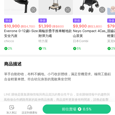
降價
降價
降價
降價
$10,900
$1,390
$9,900
$79
(降$4,700)
(降$600)
(降$3,600)
Everone 0-12歲i-Size
兩輪折疊手推車離地款
Neyo Compact 4Cas_
固齒
安全汽座
附彈力繩
山茶黃
輕量
MA'
chicco
特力屋
日本Combi
莫克
2%
1%
5%
2
商品描述
單手自動秒收，布料不觸地。小巧收折體積，滿足登機需求。極簡工藝鋁
合金輕量車體。符合幼兒身形的寬敞乘坐空間
LINE 購物是匯集購物情報與商品資訊的整合性平台，並依購物情報中的趨勢與
風格做合作網路商家的延伸商品推薦，商品資料更新會有時間差，請務必點擊
商品至各合作網路商家，確認現售價與購物條件，一切資訊以合作廠商網頁為
前往賣場
0.5%
準。
加入筆記
設定到價通知