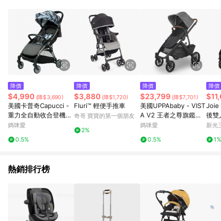
用，若選擇使用折價券，即不得併用LINE購物回饋。 8. 部分指定
商品類別不回饋，請參考以下列表：童書館出清 / Switch 遊戲片
/ 瑪利歐玩具 / LEGO樂高 / 尿布 / 橋樑書 / 中高年級推薦書單 /
行李箱 / 寶寶攝影機 / 雞精&鱸魚精 / 美妝保養 / 居家防護 / 暢銷
作者&經典角色 / 人氣卡通大集合 / 地墊&圍欄 / 外文&英文童書 /
套書專區 / 各式零嘴&堅果&珍珠&果乾&糖果 / 兒童耳機&耳麥 /
水果專區 / 親子理財書單 / 6~8歲推薦書單 / 箱購專區 / 寶可夢
pokemon玩具 / 世界名著 / 廚房家電 / 蔬果汁&奶粉 / 體能玩具 /
涼墊 / 同儕相處書單 / 旅遊商品 / 公益商品
降價
降價
降價
降價
$4,990
$3,880
$23,799
$11
(降$3,690)
(降$1,720)
(降$7,701)
美國卡普奇Capucci -
Fluri™ 輕便手推車
美國UPPAbaby - VIST
Joie
重力全自動收合登機
A V2 王者之尊旗鑑：
後雙
奇哥 寶寶的第一個朋友
車-迷彩
單人推車-（贈新生兒
媽咪愛
媽咪愛
新光三
2%
貼身坐墊)-黑灰 GRY-1
0.5%
0.5%
1
2.4 kg
熱銷排行榜