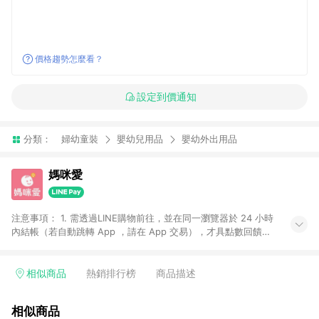
價格趨勢怎麼看？
設定到價通知
分類：
婦幼童裝
嬰幼兒用品
嬰幼外出用品
媽咪愛
注意事項： 1. 需透過LINE購物前往，並在同一瀏覽器於 24 小時
內結帳（若自動跳轉 App ，請在 App 交易），才具點數回饋資
格。 2. 訂單會因為出貨方式、商品狀態（現貨、預購）導致商品
進行拆單。 3. 取消訂單或退貨行為，不具贈點資格。 4. iOS app
請更新至 3.9 才具贈點資格。 5. 點數將於廠商出貨後 30 天後發
相似商品
熱銷排行榜
商品描述
送。 6. LINE購物站上之商品規格、顏色、價位、贈品如與媽咪愛
購物商品資訊頁及購物車不符，以媽咪愛購物商品資訊頁及購物
相似商品
車標示為準。 7. LINE購物導購回饋無法與媽咪愛站上折價券並