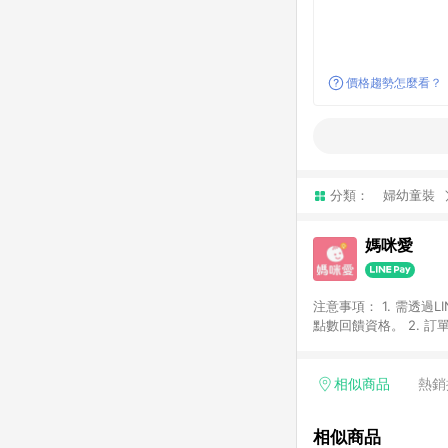
價格趨勢怎麼看？
分類：
婦幼童裝
媽咪愛
注意事項： 1. 需透過LINE購物前往，並在同一瀏覽器於 24 小時內結帳（若自動跳轉 App ，請在 App 交易），才具
點數回饋資格。 2. 訂單會因為出貨方式、商品狀態（現貨、預購）導致商品進行拆單。 3. 取消訂單或退貨行為，不
具贈點資格。 4. iOS app 請更新至 3.9 才具贈點資格。 5. 點數將於廠商出貨後 30 天後發送。 6. LINE購物站上之商
品規格、顏色、價位、
LINE購物導購回饋無法與
相似商品
熱銷
別不回饋，請參考以下列表：
書單 / 行李箱 / 寶寶
相似商品
/ 外文&英文童書 / 套