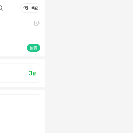
筆記
搶購
3
點