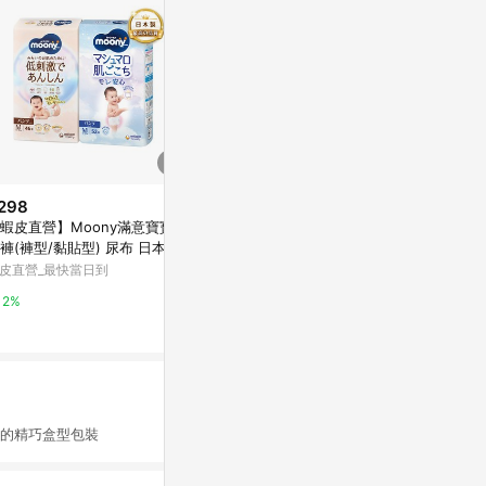
298
歷史低價
限時加碼
蝦皮直營】Moony滿意寶寶 紙
$1,038
$139
(降$748)
褲(褲型/黏貼型) 尿布 日本境
【蝦皮直營】幫寶適 極上守護 一
Aiwibi 愛
版 日本製
皮直營_最快當日到
級幫 拉拉褲/褲型 (M/L/L+/XL/X
褲(S-XL) 
XL) 箱 尿布
嬰兒紙尿褲 
蝦皮直營_最快當日到
蝦皮商城
2%
2%
1%
便的精巧盒型包裝