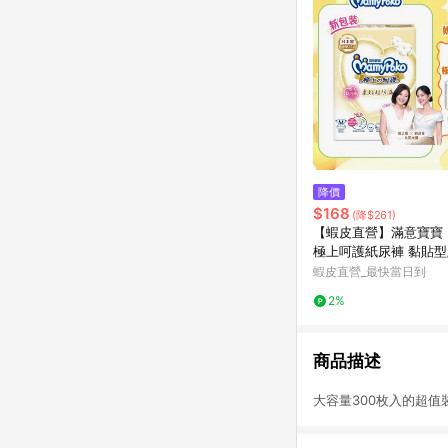
降價
$168
(降$261)
【蝦皮直營】滿意寶寶
極上呵護紙尿褲 黏貼型
極上 尿布 輕巧褲 單包
蝦皮直營_最快當日到
寶極上呵護
2%
商品描述
大容量300枚入的超