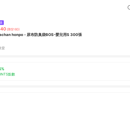
價
640
(降$160)
achan honpo - 尿布防臭袋BOS-嬰兒用S 300張
咪愛
5%
OINTS點數