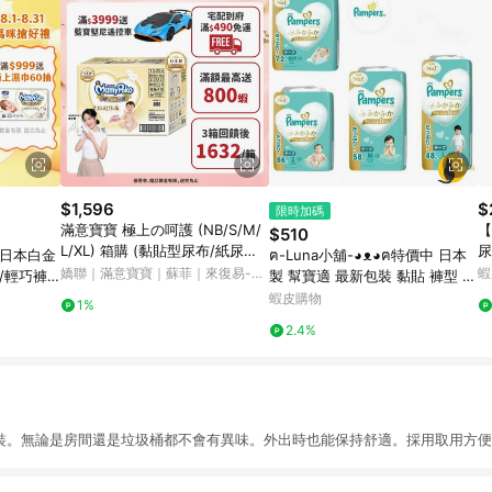
$1,596
$
限時加碼
滿意寶寶 極上の呵護 (NB/S/M/
【
$510
L/XL) 箱購 (黏貼型尿布/紙尿褲/
尿
 日本白金
ฅ-Luna小舖-◕ᴥ◕ฅ特價中 日本
日本白金)│嬌聯官方旗艦店
內
嬌聯｜滿意寶寶｜蘇菲｜來復易-蝦
蝦
/輕巧褲
製 幫寶適 最新包裝 黏貼 褲型 尿
皮官方旗艦店
購 滿意寶
布 紙尿褲 拉拉褲 增量 3包裝
蝦皮購物
1%
2.4%
值裝。無論是房間還是垃圾桶都不會有異味。外出時也能保持舒適。採用取用方