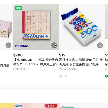
寶可夢pokemon玩具 / 世界名著 / 廚房家電 / 蔬果汁&奶粉 / 體能玩具 / 涼墊 
$780
$12
$
【Nakabayashi】NCL 鬱金香自
高科技海綿 白海綿 萬能用品 神
抽
黏相本 LDH-1002-R(原廠正貨)
奇海綿 廚房魔術擦 奈米海綿 神
單
尿布防臭袋B
奇魔力擦 清潔 去汙海綿
LINE禮物
Yahoo購物中心
亞
0%