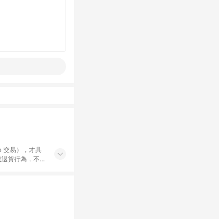
示為準。 7.
 / 中高年級推薦
集合 / 地墊&圍欄
書單 / 6~8歲