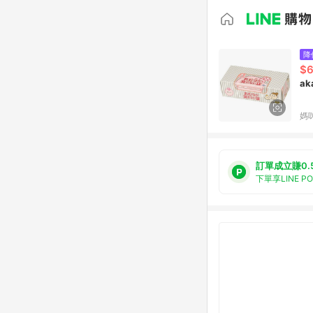
降
$
ak
媽
訂單成立賺0.
下單享LINE P