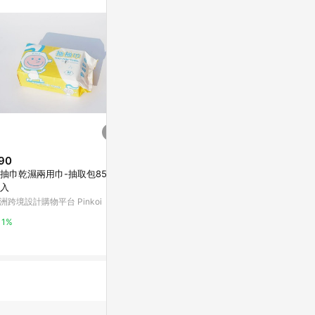
/ 同儕相處書單 /
90
$390
限時加碼
抽巾乾濕兩用巾-抽取包85抽/
J210_青檸果凍（大）(介紹片段
$115
入
1:25:40~1:28:10)
#悠西將# 日本
洲跨境設計購物平台 Pinkoi
NANOone
玉米粒罐 3入
粒罐 無鹽玉米
蝦皮購物
1%
0%
1%