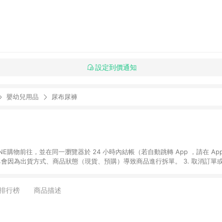
設定到價通知
嬰幼兒用品
尿布尿褲
贈品如與媽咪愛購物商品資訊頁及購物車不符，以媽咪愛購物商品資訊頁及購物車標
媽咪愛站上折價券並用，若選擇使用折價券，即不得併用LINE購物回饋。 8. 部分指定商品類
排行榜
商品描述
童書館出清 / Switch 遊戲片 / 瑪利歐玩具 / LEGO樂高 / 尿布 / 橋樑書
攝影機 / 雞精&鱸魚精 / 美妝保養 / 居家防護 / 暢銷作者&經典角色 / 人氣卡通大
書專區 / 各式零嘴&堅果&珍珠&果乾&糖果 / 兒童耳機&耳麥 / 水果專區 / 親子理財