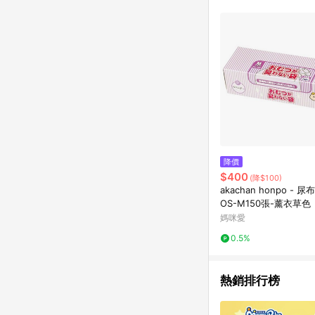
推薦書單 / 箱購專區 / 
旅遊商品 / 公益商品
降價
$400
(降$100)
akachan honpo - 
OS-M150張-薰衣草色
媽咪愛
0.5%
熱銷排行榜