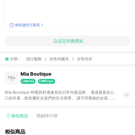
價格趨勢怎麼看？
設定到價通知
分類：
流行服飾
女性內睡衣
女性內衣
Mia Boutique
Mia Boutique 時髦與舒適兼具的日常內著品牌。 透過最靠近心
口的衣著，創造屬於女孩們的生活美學。 讓不同風格的女孩，都
能在Mia找到專屬自信。
相似商品
熱銷排行榜
相似商品