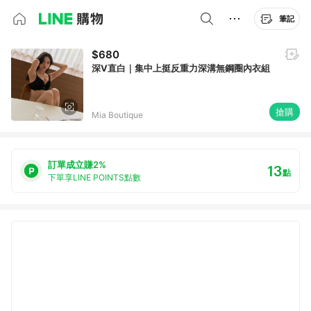
筆記
$680
深V直白｜集中上挺反重力深溝無鋼圈內衣組
搶購
Mia Boutique
訂單成立賺2%
13
點
下單享LINE POINTS點數