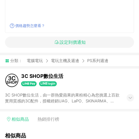
價格趨勢怎麼看？
設定到價通知
分類：
電腦電玩
電玩主機及週邊
PS系列週邊
3C SHOP數位生活
3C SHOP數位生活，由一群熱愛蘋果的果粉精心為您挑選上百款
實用質感的3C配件，授權經銷UAG、LaPO、SKINARMA、
ADAM、POLYBATT、太樂芬、hoda、UNIQ、mophie、
bazic、energea等蘋果精品品牌，讓個性風格的手機配件豐富你
的生活，讓你在生活中成為眾目睽睽的焦點。
相似商品
熱銷排行榜
相似商品