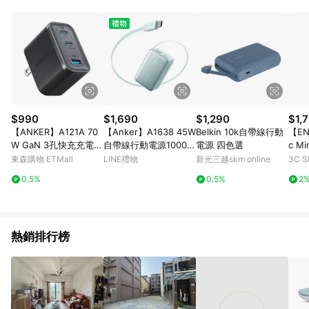
$990
$1,690
$1,290
$1,
【ANKER】A121A 70
【Anker】A1638 45W
Belkin 10k自帶線行動
【EN
W GaN 3孔快充充電器
自帶線行動電源10000
電源 四色選
c M
黑色
mAh-綠
吸帶
東森購物 ETMall
LINE禮物
新光三越skm online
3C 
C t
0.5%
0.5%
2
可上
熱銷排行榜