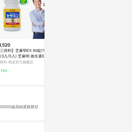
1,520
限時加碼
歷史低價
三得利】芝麻明EX 90錠(1入/2
$1,100
$299
(降$100
/3入/5入) 芝麻明 維生素E 睡
[幸一生醫]小兒利撒爾 機能活菌1
SesaONE 
新日常 國家護肝核可 官方直營
得利-蝦皮官方旗艦店
2(30入)-買就送Risal 小兒利撒爾
麻粉 (380g
長頸鹿酒精瓶
萬家福線上購物
Yahoo購物中
15%
3%
0%
-30000超高純度穀胱甘