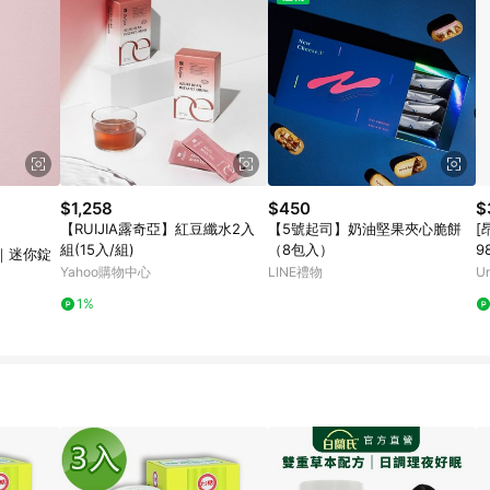
$1,258
$450
$
【RUIJIA露奇亞】紅豆纖水2入
【5號起司】奶油堅果夾心脆餅
[
組(15入/組)
（8包入）
9
｜迷你錠
組
Yahoo購物中心
LINE禮物
U
1%