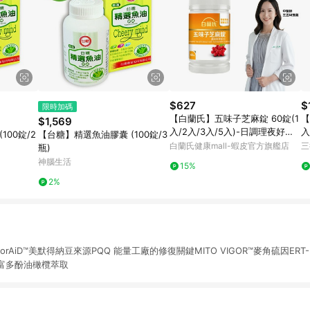
$627
$
限時加碼
【白蘭氏】五味子芝麻錠 60錠(1
【
$1,569
入/2入/3入/5入)-日調理夜好眠
入
100錠/2
【台糖】精選魚油膠囊 (100錠/3
植物性配方 夜唱熬夜必備 調節生
眠
白蘭氏健康mall-蝦皮官方旗艦店
三
瓶)
理機能 官方直營
神腦生活
15%
2%
rAiD™美默得納豆來源PQQ 能量工廠的修復關鍵MITO VIGOR™麥角硫因ERT
富多酚油橄欖萃取