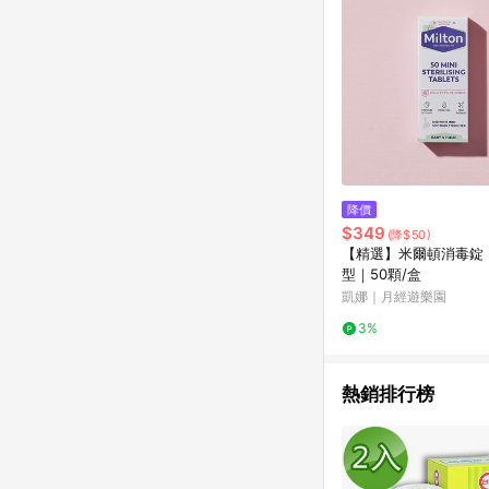
降價
$349
(降$50)
【精選】米爾頓消毒錠
型｜50顆/盒
凱娜｜月經遊樂園
3%
熱銷排行榜