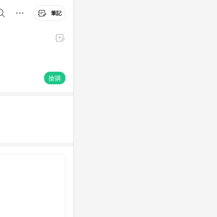
筆記
搶購