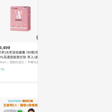
3,499
$799
$500
昂萃]光萃逆痕膠囊 (60顆/瓶) -
17A608_月美好-桂妃飲EX 50ML
OB-200A 0
8%高濃度穀胱甘肽 單入/多入
×7入 效期2027/2
-黑/藍/紅
-1入組
rMart｜運動吃蛋白｜早餐吃麥片
NANOone
Yahoo購物中
1%
0%
0%