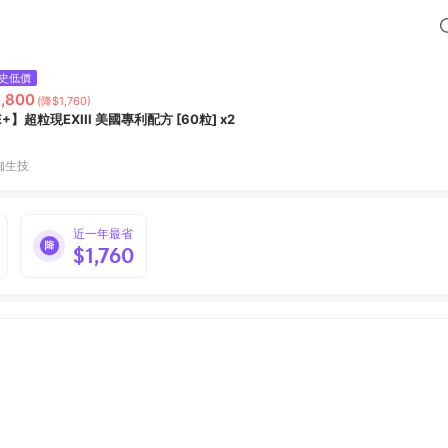
史低價
,800
(降$1,760)
+】超粒現EXIII 美國專利配方 [60粒] x2
珈生技
近一年最省
$1,760