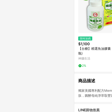
限時加碼
$1,100
【台糖】精選魚油膠囊 (
瓶)
神腦生活
2%
商品描述
獨家美國專利配方Memo
肽，圓酵母純淨萃取豐
LINE購物推薦