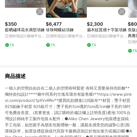
$350
$6,477
$2,300
$80
藍晒繡球花水滴型項鍊
珍珠蝴蝶結項鍊
扁木紋質感十字架項鍊
長版
典雅
亞洲跨境設計購物平台
亞洲跨境設計購物平台
亞洲跨境設計購物平台
Pinkoi
Pinkoi
Pinkoi
亞洲
1%
1%
1%
Pinko
1
商品描述
一個人的空間自由自在二個人的空間有時緊密 有時又需要保持些距離**
獨特前扣設計****圖中同系列方塊耳環亦有販售喔!**https://www.pink
oi.com/product/1pXVvRRv**購買此款贈進口拭銀布**材質：墜子材質
925銀鍊子材質 925銀尺寸：墜子長約1cm寬約1cm高1cm鍊子長約18吋
可免費改長度。(若要更改，請訂購時於備註欄上註明長度)產地:100%台
灣設計師純手工製作包裝＆配件：●Aliko Chen Jewelry包裝禮盒採純
手工包裝，如您親手為朋友包製禮物一般，讓親友感受您的誠摯心意(因
環保訴求，如需送禮提袋或代寫賀卡服務請加註於地址後方或備註欄)●A