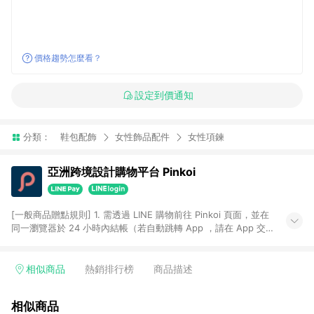
價格趨勢怎麼看？
設定到價通知
分類：
鞋包配飾
女性飾品配件
女性項鍊
亞洲跨境設計購物平台 Pinkoi
[一般商品贈點規則] 1. 需透過 LINE 購物前往 Pinkoi 頁面，並在
同一瀏覽器於 24 小時內結帳（若自動跳轉 App ，請在 App 交
易），才具點數回饋資格。 2. 點數回饋計算將扣除訂單金額中的
運費與金流手續費與手動輸入之優惠碼折扣。 3. LINE 購物點數
回饋訂單不得享有 Pinkoi 站方優惠，例如首購優惠，P coins，
相似商品
熱銷排行榜
商品描述
全站(不包含手動輸入之優惠碼)。 4. 透過 LINE 購物連結到
Pinkoi 以外之網站購買之商品不具贈點資格。 5. 取消訂單或退貨
相似商品
行為，不具贈點資格，部分退款不在此限。 6. APP 請更新至