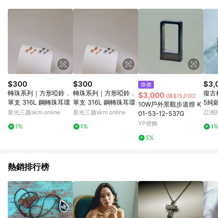
Android v4.6.0 / iOS v4.1.5 以上才具贈點資格。 7. 點數將於出
貨後 45 天後發送。 8. 群眾募資商品，禮物卡，開館保證金，補
運費，攤位費等不具贈點資格。 9. LINE 購物站上之商品規格、
顏色、價位、贈品如與 Pinkoi 商品資訊頁及購物車不符，以
Pinkoi 購物商品資訊頁及購物車標示為準。 10. 點數紅包使用規
則請以點數紅包活動說明為準。 11. 若於 LINE 購物前往 Pinkoi
頁面後才首次下載 Pinkoi APP 並完成訂單，不符合導購資格；承
上，首次下載 Pinkoi APP 後，需透過 LINE 購物前往 Pinkoi 頁
面，方享導購資格。
$300
$300
$3,
降價
轉珠系列｜方形啞鈴．
轉珠系列｜方形啞鈴．
復古
$3,000
(降$15,000)
單支 316L 鋼轉珠耳環
單支 316L 鋼轉珠耳環
5純
10W戶外景觀步道燈 K
新光三越skm online
新光三越skm online
亞洲
01-53-12-537G
Pinko
YP燈飾
1%
1%
1
5%
熱銷排行榜