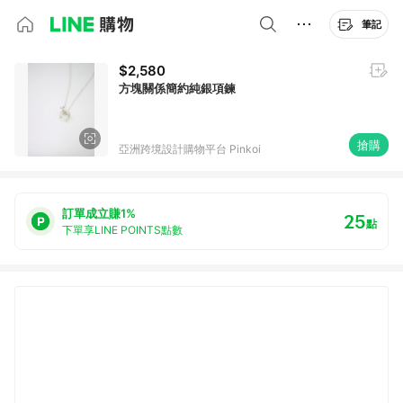
筆記
$2,580
方塊關係簡約純銀項鍊
搶購
亞洲跨境設計購物平台 Pinkoi
訂單成立賺1%
25
點
下單享LINE POINTS點數