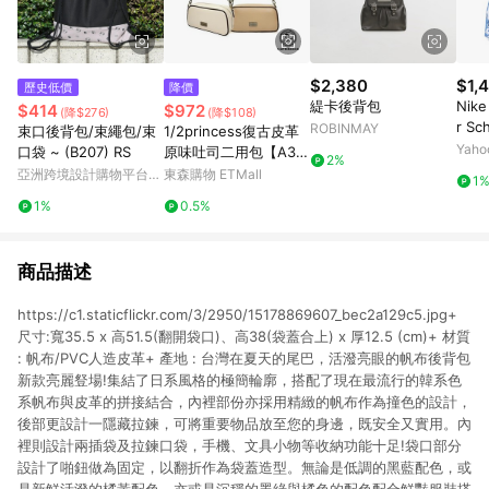
$2,380
$1,
歷史低價
降價
緹卡後背包
Nike
$414
$972
(降$276)
(降$108)
r S
ROBINMAY
束口後背包/束繩包/束
1/2princess復古皮革
袋 
Yah
口袋 ~ (B207) RS
原味吐司二用包【A30
2%
包 J
31】
亞洲跨境設計購物平台
東森購物 ETMall
1
Pinkoi
1%
0.5%
商品描述
https://c1.staticflickr.com/3/2950/15178869607_bec2a129c5.jpg+
尺寸:寬35.5 x 高51.5(翻開袋口)、高38(袋蓋合上) x 厚12.5 (cm)+ 材質
: 帆布/PVC人造皮革+ 產地 : 台灣在夏天的尾巴，活潑亮眼的帆布後背包
新款亮麗豋場!集結了日系風格的極簡輪廓，搭配了現在最流行的韓系色
系帆布與皮革的拼接結合，內裡部份亦採用精緻的帆布作為撞色的設計，
後部更設計一隱藏拉鍊，可將重要物品放至您的身邊，既安全又實用。內
裡則設計兩插袋及拉鍊口袋，手機、文具小物等收納功能十足!袋口部分
設計了啪鈕做為固定，以翻折作為袋蓋造型。無論是低調的黑藍配色，或