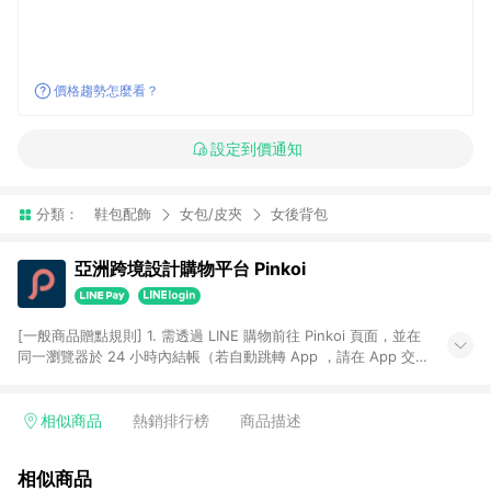
價格趨勢怎麼看？
設定到價通知
分類：
鞋包配飾
女包/皮夾
女後背包
亞洲跨境設計購物平台 Pinkoi
[一般商品贈點規則] 1. 需透過 LINE 購物前往 Pinkoi 頁面，並在
同一瀏覽器於 24 小時內結帳（若自動跳轉 App ，請在 App 交
易），才具點數回饋資格。 2. 點數回饋計算將扣除訂單金額中的
運費與金流手續費與手動輸入之優惠碼折扣。 3. LINE 購物點數
回饋訂單不得享有 Pinkoi 站方優惠，例如首購優惠，P coins，
相似商品
熱銷排行榜
商品描述
全站(不包含手動輸入之優惠碼)。 4. 透過 LINE 購物連結到
Pinkoi 以外之網站購買之商品不具贈點資格。 5. 取消訂單或退貨
相似商品
行為，不具贈點資格，部分退款不在此限。 6. APP 請更新至