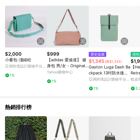
Android v4.6.0 / iOS v4.1.5 以上才具贈點資格。 7. 點數將於出
貨後 45 天後發送。 8. 群眾募資商品，禮物卡，開館保證金，補
運費，攤位費等不具贈點資格。 9. LINE 購物站上之商品規格、
顏色、價位、贈品如與 Pinkoi 商品資訊頁及購物車不符，以
Pinkoi 購物商品資訊頁及購物車標示為準。 10. 點數紅包使用規
則請以點數紅包活動說明為準。 11. 若於 LINE 購物前往 Pinkoi
頁面後才首次下載 Pinkoi APP 並完成訂單，不符合導購資格；承
上，首次下載 Pinkoi APP 後，需透過 LINE 購物前往 Pinkoi 頁
面，方享導購資格。
$2,000
$999
歷史低價
限時
小書包-淺綠松
【adidas 愛迪達】 健
$1,345
$1,
(降$1,345)
身包 男/女 - Originals
亞洲跨境設計購物平台
Gaston Luga Dash Ba
【He
JX3121
Pinkoi
Yahoo購物中心
ckpack 13吋防水後背
Retr
1%
包- 薄荷綠【現貨】
背包 
亞洲跨境設計購物平台
蝦皮
1%
077
Pinkoi
1%
3.
熱銷排行榜