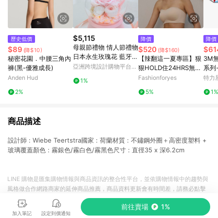
$5,115
歷史低價
降價
降價
母親節禮物 情人節禮物
$89
$520
$61
(降$10)
(降$160)
日本永生玫瑰花 藍牙音
秘密花園．中腰三角內
【辣翻這一夏專區】狠
3M
箱
亞洲跨境設計購物平台
褲(黑-優雅成長)
狠HOLD住24HRS無感
系列
Pinkoi
平口內衣(日不落款)
Anden Hud
Fashionforyes
特力
1%
2%
5%
1
商品描述
設計師 : Wiebe Teertstra國家 : 荷蘭材質 : 不鏽鋼外圈＋高密度塑料 +
玻璃覆蓋顏色 : 霧銀色/霧白色/霧黑色尺寸 : 直徑35 x 深6.2cm
LINE 購物是匯集購物情報與商品資訊的整合性平台，並依購物情報中的趨勢與
風格做合作網路商家的延伸商品推薦，商品資料更新會有時間差，請務必點擊
商品至各合作網路商家，確認現售價與購物條件，一切資訊以合作廠商網頁為
前往賣場
1%
準。
加入筆記
設定到價通知