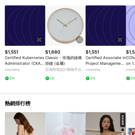
Android v4.6.0 / iOS v4.1.5 以上才具贈點資格。 7. 點數將於出
貨後 45 天後發送。 8. 群眾募資商品，禮物卡，開館保證金，補
運費，攤位費等不具贈點資格。 9. LINE 購物站上之商品規格、
顏色、價位、贈品如與 Pinkoi 商品資訊頁及購物車不符，以
Pinkoi 購物商品資訊頁及購物車標示為準。 10. 點數紅包使用規
則請以點數紅包活動說明為準。 11. 若於 LINE 購物前往 Pinkoi
頁面後才首次下載 Pinkoi APP 並完成訂單，不符合導購資格；承
上，首次下載 Pinkoi APP 後，需透過 LINE 購物前往 Pinkoi 頁
面，方享導購資格。
$1,551
$1,680
$1,551
$1,5
Certified Kubernetes
Classic - 玫瑰的線條
Certified Associate in
CCNA
Administrator (CKA):
掛鐘 (金屬)
Project Management
on 1.
Unit 3
(CAPM)® Exam: Unit
coursera
亞洲跨境設計購物平台
coursera
cour
4
Pinkoi
3%
1%
3%
3
熱銷排行榜