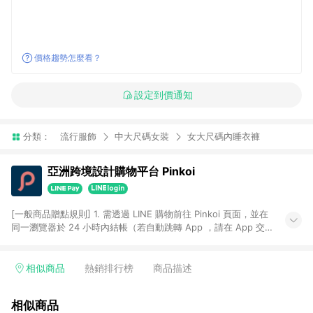
價格趨勢怎麼看？
設定到價通知
分類：
流行服飾
中大尺碼女裝
女大尺碼內睡衣褲
亞洲跨境設計購物平台 Pinkoi
[一般商品贈點規則] 1. 需透過 LINE 購物前往 Pinkoi 頁面，並在
同一瀏覽器於 24 小時內結帳（若自動跳轉 App ，請在 App 交
易），才具點數回饋資格。 2. 點數回饋計算將扣除訂單金額中的
運費與金流手續費與手動輸入之優惠碼折扣。 3. LINE 購物點數
回饋訂單不得享有 Pinkoi 站方優惠，例如首購優惠，P coins，
相似商品
熱銷排行榜
商品描述
全站(不包含手動輸入之優惠碼)。 4. 透過 LINE 購物連結到
Pinkoi 以外之網站購買之商品不具贈點資格。 5. 取消訂單或退貨
相似商品
行為，不具贈點資格，部分退款不在此限。 6. APP 請更新至