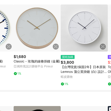
載 Pinkoi APP 後，需透過 LINE 購物前往 Pinkoi 頁面，方享導購資格
$1,680
限時加碼
屬)
Classic - 玫瑰的線條掛鐘 (金屬)
$3,800
$
koi
亞洲跨境設計購物平台 Pinkoi
【台灣現貨/保固2年】日本原裝
T
Lemnos 蒲公英掛鐘 (白) 設計時
O
1%
鐘 壁鐘 掛鐘 日本製 佐藤大
蝦皮購物
亞
1%