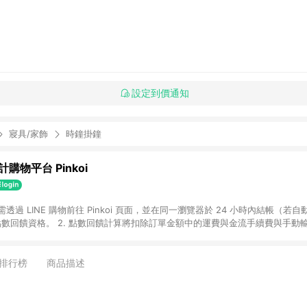
設定到價通知
寢具/家飾
時鐘掛鐘
購物平台 Pinkoi
 需透過 LINE 購物前往 Pinkoi 頁面，並在同一瀏覽器於 24 小時內結帳（若自
具點數回饋資格。 2. 點數回饋計算將扣除訂單金額中的運費與金流手續費與手動
點數回饋訂單不得享有 Pinkoi 站方優惠，例如首購優惠，P coins，全站(不包含
E 購物連結到 Pinkoi 以外之網站購買之商品不具贈點資格。 5. 取消訂單或退貨
APP 請更新至Android v4.6.0 / iOS v4.1.5 以上才具贈點資格。 7. 點
排行榜
商品描述
資商品，禮物卡，開館保證金，補運費，攤位費等不具贈點資格。 9. LINE 購物
inkoi 商品資訊頁及購物車不符，以 Pinkoi 購物商品資訊頁及購物車標示為準。
明為準。 11. 若於 LINE 購物前往 Pinkoi 頁面後才首次下載 Pinkoi A