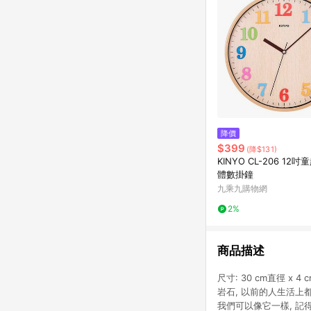
降價
$399
(降$131)
KINYO CL-206 12
體數掛鐘
九乘九購物網
2%
商品描述
尺寸: 30 cm直徑 x
岩石, 以前的人生活上
我們可以像它一樣, 記