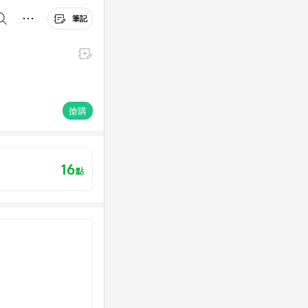
筆記
搶購
16
點