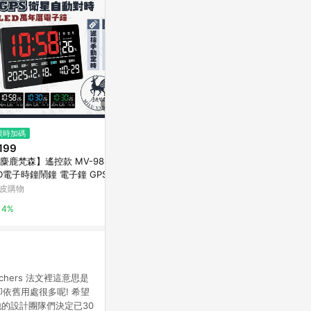
$288
$490
限時加碼
手工木作創意桌鐘 木在一起 - 二
SG-170 L
199
五木
萬家福線上購
麋鹿梵森】遙控款 MV-9888 L
亞洲跨境設計購物平台 Pinkoi
D電子時鐘鬧鐘 電子鐘 GPS衛
1%
對時 多功能 大螢幕時鐘 數位
皮購物
1%
年曆 鬧鐘
4%
chers 法文裡這意思是
卻依舊用處很多呢! 希望
他的設計團隊們決定已30