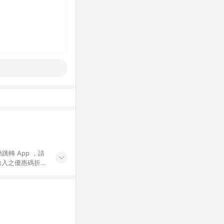
動跳轉 App ，請
輸入之優惠碼折
手動輸入之優惠
行為，不具贈點資
數將於出貨後 45 天
站上之商品規格、
 10. 點數紅包
PP 並完成訂單，不