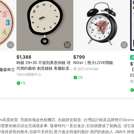
$1,388
$799
時鐘 29*30 不規則異形掛鐘 現
Ritter｜熊大LOVE鬧鐘
$
代簡約藝術 創意鐘錶 客廳臥室壁
有.設計uDesign
吋童趣森林立
【
掛鐘 北歐風裝飾鐘
Yahoo購物中心
E
2%
星
蝦
1%
萬
 4 cm高度材質: 亮面玫瑰金色框機芯: 永鎮靜音製造: 台灣設計師及品牌簡介Desro
都需要依賴石頭去完成很多事. 隨著時代一直在進步,石頭就變成了裝飾品. 但它
得保持原有的根本,但卻不失特別,努力進步與做到最好.我們的創始人 J&W.K 與