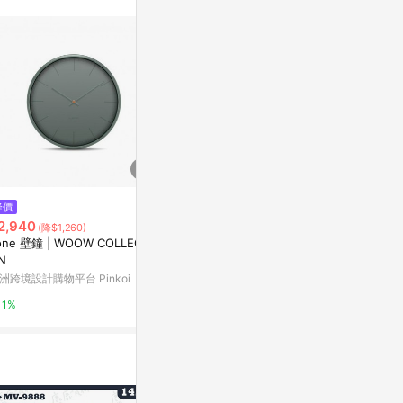
。
$5,800
$1,690
降價
Lemnos Thomson Paper 時鐘
Nature -
2,940
(降$1,260)
- 灰
時鐘 靜音
one 壁鐘 | WOOW COLLECTI
Marais 瑪黑家居
亞洲跨境設計購物
N
洲跨境設計購物平台 Pinkoi
0.5%
1%
1%