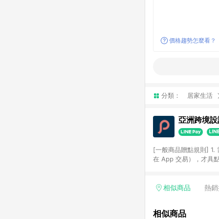
價格趨勢怎麼看？
分類：
居家生活
亞洲跨境設計
[一般商品贈點規則] 1.
在 App 交易），才
扣。 3. LINE 購物
碼)。 4. 透過 LIN
格，部分退款不在此限。 6. 
相似商品
熱銷
後發送。 8. 群眾募
顏色、價位、贈品如與 P
相似商品
使用規則請以點數紅包活動說