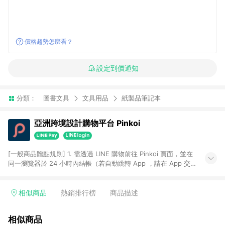
價格趨勢怎麼看？
設定到價通知
分類：
圖書文具
文具用品
紙製品筆記本
亞洲跨境設計購物平台 Pinkoi
[一般商品贈點規則] 1. 需透過 LINE 購物前往 Pinkoi 頁面，並在
同一瀏覽器於 24 小時內結帳（若自動跳轉 App ，請在 App 交
易），才具點數回饋資格。 2. 點數回饋計算將扣除訂單金額中的
運費與金流手續費與手動輸入之優惠碼折扣。 3. LINE 購物點數
回饋訂單不得享有 Pinkoi 站方優惠，例如首購優惠，P coins，
相似商品
熱銷排行榜
商品描述
全站(不包含手動輸入之優惠碼)。 4. 透過 LINE 購物連結到
Pinkoi 以外之網站購買之商品不具贈點資格。 5. 取消訂單或退貨
相似商品
行為，不具贈點資格，部分退款不在此限。 6. APP 請更新至