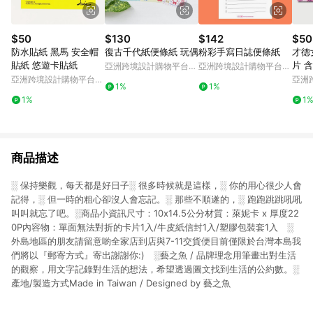
$50
$130
$142
$50
防水貼紙 黑馬 安全帽
復古千代紙便條紙 玩偶
粉彩手寫日誌便條紙
才德
貼紙 悠遊卡貼紙
片 
亞洲跨境設計購物平台
亞洲跨境設計購物平台
Pinkoi
Pinkoi
亞洲跨境設計購物平台
亞洲
1%
1%
Pinkoi
Pinko
1%
1
商品描述
░ 保持樂觀，每天都是好日子░ 很多時候就是這樣，░ 你的用心很少人會
記得，░ 但一時的粗心卻沒人會忘記。░ 那些不順遂的，░ 跑跑跳跳吼吼
叫叫就忘了吧。░商品小資訊尺寸：10x14.5公分材質：萊妮卡 x 厚度22
0P內容物：單面無法對折的卡片1入/牛皮紙信封1入/塑膠包裝套1入 ░
外島地區的朋友請留意喲全家店到店與7-11交貨便目前僅限於台灣本島我
們將以『郵寄方式』寄出謝謝你:) ░藝之魚 / 品牌理念用筆畫出對生活
的觀察，用文字記錄對生活的想法，希望透過圖文找到生活的公約數。░
產地/製造方式Made in Taiwan / Designed by 藝之魚