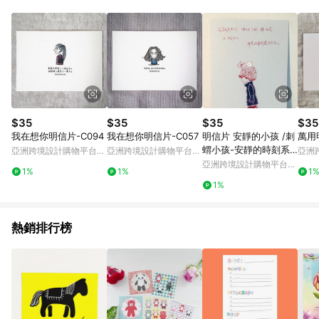
Android v4.6.0 / iOS v4.1.5 以上才具贈點資格。 7. 點數將於出
貨後 45 天後發送。 8. 群眾募資商品，禮物卡，開館保證金，補
運費，攤位費等不具贈點資格。 9. LINE 購物站上之商品規格、
顏色、價位、贈品如與 Pinkoi 商品資訊頁及購物車不符，以
Pinkoi 購物商品資訊頁及購物車標示為準。 10. 點數紅包使用規
則請以點數紅包活動說明為準。 11. 若於 LINE 購物前往 Pinkoi
頁面後才首次下載 Pinkoi APP 並完成訂單，不符合導購資格；承
上，首次下載 Pinkoi APP 後，需透過 LINE 購物前往 Pinkoi 頁
面，方享導購資格。
$35
$35
$35
$35
我在想你明信片-C094
我在想你明信片-C057
明信片 安靜的小孩 /刺
萬用
蝟小孩-安靜的時刻系
亞洲跨境設計購物平台
亞洲跨境設計購物平台
亞洲
列
Pinkoi
Pinkoi
Pinko
亞洲跨境設計購物平台
1%
1%
1
Pinkoi
1%
熱銷排行榜