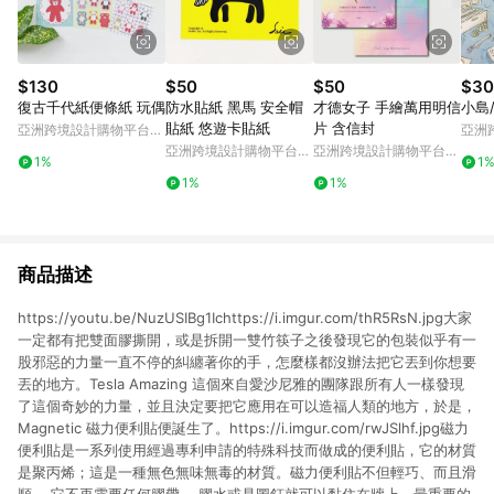
$130
$50
$50
$30
復古千代紙便條紙 玩偶
防水貼紙 黑馬 安全帽
才德女子 手繪萬用明信
小島
貼紙 悠遊卡貼紙
片 含信封
亞洲跨境設計購物平台
亞洲
Pinkoi
Pinko
亞洲跨境設計購物平台
亞洲跨境設計購物平台
1%
1
Pinkoi
Pinkoi
1%
1%
商品描述
https://youtu.be/NuzUSIBg1Ichttps://i.imgur.com/thR5RsN.jpg大家
一定都有把雙面膠撕開，或是拆開一雙竹筷子之後發現它的包裝似乎有一
股邪惡的力量一直不停的糾纏著你的手，怎麼樣都沒辦法把它丟到你想要
丟的地方。Tesla Amazing 這個來自愛沙尼雅的團隊跟所有人一樣發現
了這個奇妙的力量，並且決定要把它應用在可以造福人類的地方，於是，
Magnetic 磁力便利貼便誕生了。https://i.imgur.com/rwJSlhf.jpg磁力
便利貼是一系列使用經過專利申請的特殊科技而做成的便利貼，它的材質
是聚丙烯；這是一種無色無味無毒的材質。磁力便利貼不但輕巧、而且滑