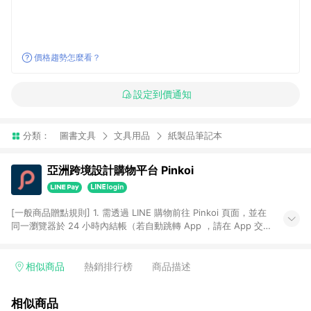
價格趨勢怎麼看？
設定到價通知
分類：
圖書文具
文具用品
紙製品筆記本
亞洲跨境設計購物平台 Pinkoi
[一般商品贈點規則] 1. 需透過 LINE 購物前往 Pinkoi 頁面，並在
同一瀏覽器於 24 小時內結帳（若自動跳轉 App ，請在 App 交
易），才具點數回饋資格。 2. 點數回饋計算將扣除訂單金額中的
運費與金流手續費與手動輸入之優惠碼折扣。 3. LINE 購物點數
回饋訂單不得享有 Pinkoi 站方優惠，例如首購優惠，P coins，
相似商品
熱銷排行榜
商品描述
全站(不包含手動輸入之優惠碼)。 4. 透過 LINE 購物連結到
Pinkoi 以外之網站購買之商品不具贈點資格。 5. 取消訂單或退貨
相似商品
行為，不具贈點資格，部分退款不在此限。 6. APP 請更新至