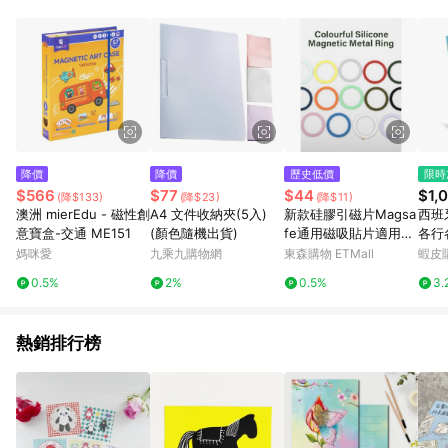
Android v4.6.0 / iOS v4.1.5 以上才具贈點資格。 7. 點數將於出
貨後 45 天後發送。 8. 群眾募資商品，禮物卡，開館保證金，補
運費，攤位費等不具贈點資格。 9. LINE 購物站上之商品規格、
顏色、價位、贈品如與 Pinkoi 商品資訊頁及購物車不符，以
Pinkoi 購物商品資訊頁及購物車標示為準。 10. 點數紅包使用規
則請以點數紅包活動說明為準。 11. 若於 LINE 購物前往 Pinkoi
頁面後才首次下載 Pinkoi APP 並完成訂單，不符合導購資格；承
上，首次下載 Pinkoi APP 後，需透過 LINE 購物前往 Pinkoi 頁
面，方享導購資格。
降價
降價
歷史低價
限時
$566
$77
$44
$1,
(降$133)
(降$23)
(降$11)
澳洲 mierEdu - 磁性創
A4 文件收納夾(5入)
新款硅膠引磁片Magsa
西班牙
意寶盒-交通 ME151
(顏色隨機出貨)
fe通用磁吸貼片適用手
各行
機支架蘋果無線充電
戲-1
媽咪愛
九乘九購物網
東森購物 ETMall
蝦皮
業認
0.5%
2%
0.5%
3.
遊戲
熱銷排行榜