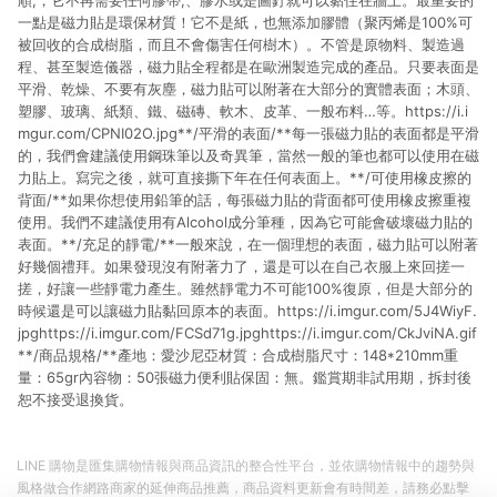
順,，它不再需要任何膠帶,、膠水或是圖釘就可以黏住在牆上。最重要的
一點是磁力貼是環保材質！它不是紙，也無添加膠體（聚丙烯是100%可
被回收的合成樹脂，而且不會傷害任何樹木）。不管是原物料、製造過
程、甚至製造儀器，磁力貼全程都是在歐洲製造完成的產品。只要表面是
平滑、乾燥、不要有灰塵，磁力貼可以附著在大部分的實體表面；木頭、
塑膠、玻璃、紙類、鐵、磁磚、軟木、皮革、一般布料…等。https://i.i
mgur.com/CPNI02O.jpg**/平滑的表面/**每一張磁力貼的表面都是平滑
的，我們會建議使用鋼珠筆以及奇異筆，當然一般的筆也都可以使用在磁
力貼上。寫完之後，就可直接撕下年在任何表面上。**/可使用橡皮擦的
背面/**如果你想使用鉛筆的話，每張磁力貼的背面都可使用橡皮擦重複
使用。我們不建議使用有Alcohol成分筆種，因為它可能會破壞磁力貼的
表面。**/充足的靜電/**一般來說，在一個理想的表面，磁力貼可以附著
好幾個禮拜。如果發現沒有附著力了，還是可以在自己衣服上來回搓一
搓，好讓一些靜電力產生。雖然靜電力不可能100%復原，但是大部分的
時候還是可以讓磁力貼黏回原本的表面。https://i.imgur.com/5J4WiyF.
jpghttps://i.imgur.com/FCSd71g.jpghttps://i.imgur.com/CkJviNA.gif
**/商品規格/**產地：愛沙尼亞材質：合成樹脂尺寸：148*210mm重
量：65gr內容物：50張磁力便利貼保固：無。鑑賞期非試用期，拆封後
恕不接受退換貨。
LINE 購物是匯集購物情報與商品資訊的整合性平台，並依購物情報中的趨勢與
風格做合作網路商家的延伸商品推薦，商品資料更新會有時間差，請務必點擊