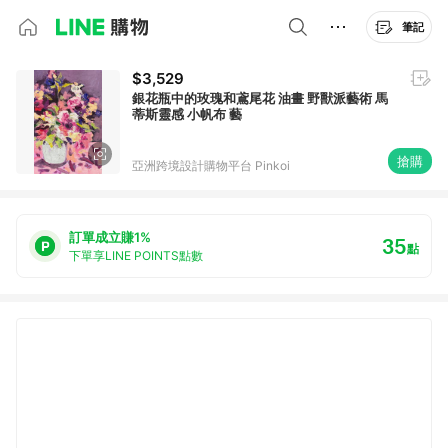
筆記
$3,529
銀花瓶中的玫瑰和鳶尾花 油畫 野獸派藝術 馬
蒂斯靈感 小帆布 藝
搶購
亞洲跨境設計購物平台 Pinkoi
訂單成立賺1%
35
點
下單享LINE POINTS點數