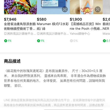
$7,946
$580
$1,900
$2,
金翅雀油畫鳥類原創藝
Maruman 橫式F2水彩
【震撼精品百貨】Win
藝術掛
術動物牆壁藝術丁香花
紙/ 綠
nie the Pooh 小熊維
NER
藝術品
尼~水晶印章-跳跳虎
- 
亞洲跨境設計購物平台
亞洲跨境設計購物平台
Yahoo購物中心
Mar
Pinkoi
Pinkoi
1%
1%
0%
0.
商品描述
《銀花瓶中的玫瑰與鳶尾花》是布面油畫原作。 尺寸：30x20x0,5 厘
米。 來自我的野獸派系列。 靈感來自馬蒂斯。 非常適合作為禮物或裝飾
世界各地任何美麗的地方。 全球發貨。 如果您有任何問題，請隨時與我
聯繫。 節日。
LINE 購物是匯集購物情報與商品資訊的整合性平台，並依購物情報中的趨勢與
風格做合作網路商家的延伸商品推薦，商品資料更新會有時間差，請務必點擊
商品至各合作網路商家，確認現售價與購物條件，一切資訊以合作廠商網頁為