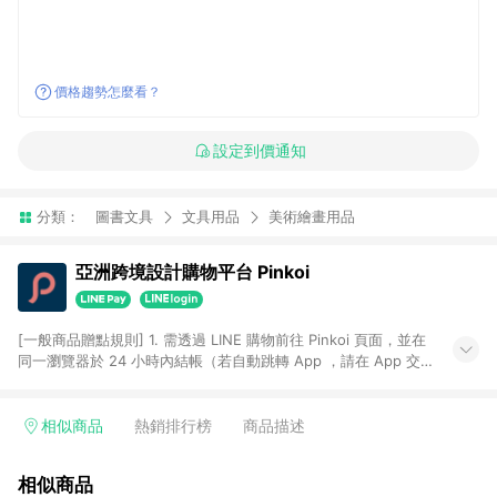
價格趨勢怎麼看？
設定到價通知
分類：
圖書文具
文具用品
美術繪畫用品
亞洲跨境設計購物平台 Pinkoi
[一般商品贈點規則] 1. 需透過 LINE 購物前往 Pinkoi 頁面，並在
同一瀏覽器於 24 小時內結帳（若自動跳轉 App ，請在 App 交
易），才具點數回饋資格。 2. 點數回饋計算將扣除訂單金額中的
運費與金流手續費與手動輸入之優惠碼折扣。 3. LINE 購物點數
回饋訂單不得享有 Pinkoi 站方優惠，例如首購優惠，P coins，
相似商品
熱銷排行榜
商品描述
全站(不包含手動輸入之優惠碼)。 4. 透過 LINE 購物連結到
Pinkoi 以外之網站購買之商品不具贈點資格。 5. 取消訂單或退貨
相似商品
行為，不具贈點資格，部分退款不在此限。 6. APP 請更新至