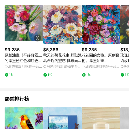
Android v4.6.0 / iOS v4.1.5 以上才具贈點資格。 7. 點數將於出
貨後 45 天後發送。 8. 群眾募資商品，禮物卡，開館保證金，補
運費，攤位費等不具贈點資格。 9. LINE 購物站上之商品規格、
顏色、價位、贈品如與 Pinkoi 商品資訊頁及購物車不符，以
Pinkoi 購物商品資訊頁及購物車標示為準。 10. 點數紅包使用規
則請以點數紅包活動說明為準。 11. 若於 LINE 購物前往 Pinkoi
頁面後才首次下載 Pinkoi APP 並完成訂單，不符合導購資格；承
上，首次下載 Pinkoi APP 後，需透過 LINE 購物前往 Pinkoi 頁
面，方享導購資格。
$9,285
$5,386
$9,285
$18
原創油畫《平靜背景上
秋天的菊花花束 野獸派
花花圈的女孩。原創藝
玫瑰
的厚塗粉紅色和紅色鬱
馬蒂斯的靈感 帆布面板
術。厚塗油畫。
術玫
金香》7.9x7.9
上的油畫 藝術品 治
牆 A
亞洲跨境設計購物平台
亞洲跨境設計購物平台
亞洲跨境設計購物平台
亞洲
Pinkoi
Pinkoi
Pinkoi
Pinko
1%
1%
1%
1
熱銷排行榜