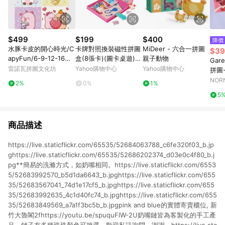
$499
$199
$400
降價
水豚卡皮的開心時光/C
卡牌對照換裝磁性拼圖
MiDeer - 六合一拼圖
$39
apyFun/6-9-12-16片
盒(8張卡)(圖卡桌遊)
親子動物
Gar
拼圖/EDUCA
【888便利購】
雷諾瓦拼圖文化坊
Yahoo購物中心
Yahoo購物中心
拼圖- 
Desi
NOR
2%
0%
1%
5
商品描述
https://live.staticflickr.com/65535/52684063788_c6fe320f03_b.jp
ghttps://live.staticflickr.com/65535/52686202374_d03e0c4f80_b.j
pg**簡易的洗滌方式，如奶嘴相同。https://live.staticflickr.com/6553
5/52683992570_b5d1da6643_b.jpghttps://live.staticflickr.com/655
35/52683567041_74d1e17cf5_b.jpghttps://live.staticflickr.com/655
35/52683992635_4c1d40fc74_b.jpghttps://live.staticflickr.com/655
35/52683849569_a7a1f3bc5b_b.jpgpink and blue的實體寄賣櫃位, 新
竹大魯閣2fhttps://youtu.be/spuquFlW-2U奶嘴鏈皆為客製化的手工產