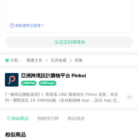
價格趨勢怎麼看？
設定到價通知
分類：
圖書文具
玩具收藏
拼圖
亞洲跨境設計購物平台 Pinkoi
[一般商品贈點規則] 1. 需透過 LINE 購物前往 Pinkoi 頁面，並在
同一瀏覽器於 24 小時內結帳（若自動跳轉 App ，請在 App 交
易），才具點數回饋資格。 2. 點數回饋計算將扣除訂單金額中的
運費與金流手續費與手動輸入之優惠碼折扣。 3. LINE 購物點數
回饋訂單不得享有 Pinkoi 站方優惠，例如首購優惠，P coins，
相似商品
熱銷排行榜
商品描述
全站(不包含手動輸入之優惠碼)。 4. 透過 LINE 購物連結到
Pinkoi 以外之網站購買之商品不具贈點資格。 5. 取消訂單或退貨
相似商品
行為，不具贈點資格，部分退款不在此限。 6. APP 請更新至