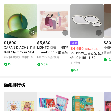
Android v4.6.0 / iOS v4.1.5 以上才具贈點資格。 7. 點數將於出
貨後 45 天後發送。 8. 群眾募資商品，禮物卡，開館保證金，補
運費，攤位費等不具贈點資格。 9. LINE 購物站上之商品規格、
顏色、價位、贈品如與 Pinkoi 商品資訊頁及購物車不符，以
Pinkoi 購物商品資訊頁及購物車標示為準。 10. 點數紅包使用規
則請以點數紅包活動說明為準。 11. 若於 LINE 購物前往 Pinkoi
頁面後才首次下載 Pinkoi APP 並完成訂單，不符合導購資格；承
上，首次下載 Pinkoi APP 後，需透過 LINE 購物前往 Pinkoi 頁
面，方享導購資格。
$1,800
$5,680
$30
降價
CARAN D ACHE 卡達
LIGHTO 掛畫｜周芷羿
小雛
$4,660
(降$23,340)
849 Claim Your Style
｜seeking4 - 銀色鋁
新光三
75-135W三色變光吸頂
V - 極地綠 免費刻字
框-50 x 70 cm
亞洲跨境設計購物平台
Marais 瑪黑家居
燈 L01-1151 1152
1
Pinkoi
YP燈飾
1%
0.5%
5%
熱銷排行榜