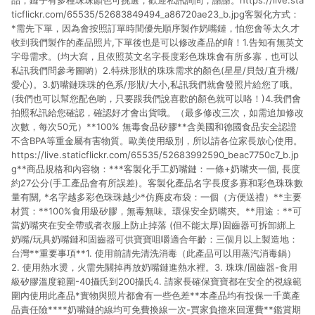
品，鏈子有多種珠珠顏色可挑選，歡迎私訊詢問，謝謝。https://live.sta
ticflickr.com/65535/52683849494_a86720ae23_b.jpg客製化方式：
*需先下單，因為會按照訂單時間優先順序製作奶嘴鏈，怕您會等太久才
收到我們製作的產品照片,下單後也是可以修改產品的唷！1.告知有無英文
字母需求。(均大寫，且依照英文名字長度彩色珠珠會有所多寡，也可以
私訊我們問參考圖喲）2.特殊形狀的珠珠需求的顏色(星星/貝殼/直升機/
愛心)。3.奶嘴鏈珠珠的色系/形狀/大小,私訊我們就會發照片給您了哦。
(我們也可以幫您配色喲，只要跟我們說喜歡的顏色就可以咯！)4.我們會
拍照私訊給您確認，確認好才會出貨哦。（最多修改三次，如需追加修改
次數，每次50元）**100% 無毒食品矽膠**含美國和德國食品安全認證
不含BPA等重金屬有害物質。歐美使用級別，所以請各位家長放心使用。
https://live.staticflickr.com/65535/52683992590_beac7750c7_b.jp
g**商品規格和內容物：***客製化手工奶嘴鏈：一條+奶嘴夾一個, 長度
約27公分(手工產品會有所誤差)。客製化產品名字長度多寡和彩色珠珠數
量有關, *名字越多彩色珠珠越少*仿麂皮布袋：一個（方便送禮）**主要
材質：**100%食用級矽膠，無毒無味。環保安全奶嘴夾。**用途：**可
當奶嘴夾在安全帶或者衣服上防止掉落 (但不能太厚)固齒器可拆卸綁上
奶嘴/玩具奶嘴鏈和固齒器可供寶寶咀嚼適合年齡：三個月以上製造地：
台灣**重要事項**1. 使用前請先清洗消毒（此產品可以用蒸汽消毒鍋）
2. 使用熱水燙，火需先關掉再放奶嘴鏈進熱水裡。3. 珠珠/固齒器-食用
級矽膠溫度範圍-40攝氏到200攝氏4. 請家長確保寶寶都在安全的視線範
圍內使用此產品*實物與照片都會有一些色差**本產品均有投保一千萬產
品責任險****奶嘴鏈的線均可免費換線一次-買家負擔來回運費**鑑賞期