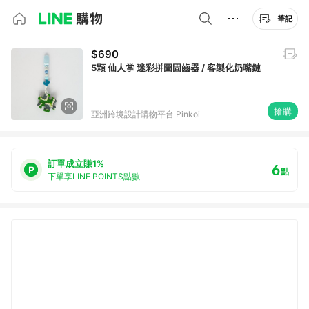
筆記
$690
5顆 仙人掌 迷彩拼圖固齒器 / 客製化奶嘴鏈
搶購
亞洲跨境設計購物平台 Pinkoi
訂單成立賺1%
6
點
下單享LINE POINTS點數