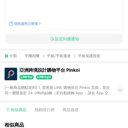
價格趨勢怎麼看？
設定到價通知
分類：
手機相機
平板/平板週邊
平板保護殼套
亞洲跨境設計購物平台 Pinkoi
[一般商品贈點規則] 1. 需透過 LINE 購物前往 Pinkoi 頁面，並在
同一瀏覽器於 24 小時內結帳（若自動跳轉 App ，請在 App 交
易），才具點數回饋資格。 2. 點數回饋計算將扣除訂單金額中的
運費與金流手續費與手動輸入之優惠碼折扣。 3. LINE 購物點數
回饋訂單不得享有 Pinkoi 站方優惠，例如首購優惠，P coins，
相似商品
熱銷排行榜
商品描述
全站(不包含手動輸入之優惠碼)。 4. 透過 LINE 購物連結到
Pinkoi 以外之網站購買之商品不具贈點資格。 5. 取消訂單或退貨
相似商品
行為，不具贈點資格，部分退款不在此限。 6. APP 請更新至