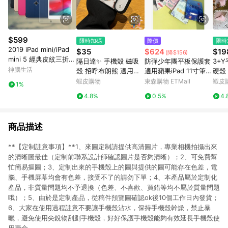
$599
限時加碼
降價
限時
2019 iPad mini/iPad
$35
$624
$19
(降$156)
mini 5 經典皮紋三折皮
隔日達✨ 手機殼 磁吸
防彈少年團平板保護套
3+Y
套(品味金)+9H鋼化玻
神腦生活
殼 招呼布朗熊 適用蘋
適用蘋果iPad 11寸筆槽
硬殼 i
璃貼(合購價)
果17Air 16 15 14 13 12
保護殼360旋轉air4/5
變形
蝦皮購物
東森購物 ETMall
蝦皮
1%
Pro Max Plus
10.2/10.5英寸10代10.
pro11
4.8%
0.5%
4.
9 jungkook金泰亨JIN
商品描述
**【定制註意事項】**1、來圖定制請提供高清圖片，專業相機拍攝出來
的清晰圖最佳（定制前聯系設計師確認圖片是否夠清晰）；2、可免費幫
忙簡易摳圖；3、定制出來的手機殼上的圖與提供的圖可能存在色差，電
腦、手機屏幕均會有色差，接受不了的請勿下單；4、本產品屬於定制化
產品，非質量問題均不予退換（色差、不喜歡、買錯等均不屬於質量問題
哦）；5、由於是定制產品，從稿件預覽圖確認ok後10個工作日內發貨；
6、大家在使用過程註意不要讓手機殼沾水，保持手機殼幹燥，禁止暴
曬，避免使用尖銳物刮劃手機殼，好好保護手機殼能夠有效延長手機殼使