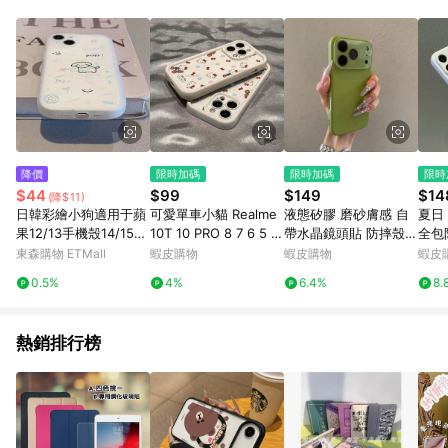
Android v4.6.0 / iOS v4.1.5 以上才具贈點資格。 7. 點數將於出
貨後 45 天後發送。 8. 群眾募資商品，禮物卡，開館保證金，補
運費，攤位費等不具贈點資格。 9. LINE 購物站上之商品規格、
顏色、價位、贈品如與 Pinkoi 商品資訊頁及購物車不符，以
Pinkoi 購物商品資訊頁及購物車標示為準。 10. 點數紅包使用規
則請以點數紅包活動說明為準。 11. 若於 LINE 購物前往 Pinkoi
頁面後才首次下載 Pinkoi APP 並完成訂單，不符合導購資格；承
上，首次下載 Pinkoi APP 後，需透過 LINE 購物前往 Pinkoi 頁
面，方享導購資格。
降價
限時加碼
限時加碼
限時
$44
$99
$149
$14
(降$11)
日韓彩繪小狗適用于蘋
可愛單車小貓 Realme
液態矽膠 磨砂膚感 自
夏日
果12/13手機殼14/15pr
10T 10 PRO 8 7 6 5 5i
帶水晶鏡頭貼 防摔殼
全包
omax新款iphone11磨
6i 6s 9i 9 PRO+ 防摔
用於iPhone17 i16 手機
Phon
東森購物 ETMall
蝦皮購物
蝦皮購物
蝦皮
砂半透明xs/xr防摔mini
手機殼
殼 i15 i14 i13 i12 i11
4 1
0.5%
4%
6.4%
8.
時尚8plus女7/6s保護
套
熱銷排行榜